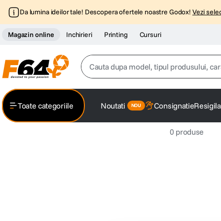
Da lumina ideilor tale! Descopera ofertele noastre Godox!
Vezi selec
Magazin online
Inchirieri
Printing
Cursuri
Cauta dupa model, tipul produsului, caracter
Top Cautari
Toate categoriile
Noutati
Consignatie
Resigila
canon g7x
1
.
0
produse
trepied
2
.
trepied telefon
3
.
peak design
4
.
lavaliera
5
.