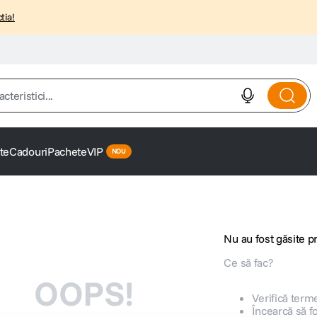
tia!
istici...
te
Cadouri
Pachete
VIP
Nu au fost găsite 
Ce să fac?
OOPS!
Verifică terme
Încearcă să f