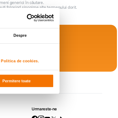
meni generici în căutare.
auți folosind sinonime alte termenului dorit.
Despre
i
Politica de cookies.
Retur
Permitere toate
simplu
Urmareste-ne