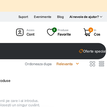
Suport
Evenimente
Blog
Ai nevoie de ajutor?
0
Produse
0
In
Cont
Favorite
Cos
Oferte special
Ordoneaza dupa
Relevanta
produse
nii pe care i-ai introdus.
olosești un singur cuvânt.