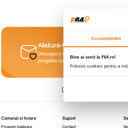
canon sx740 hs
6
.
card memorie
7
.
sony fx
8
.
Consimțământ
Alatura-te comunitatii creatori
dji mic mini
9
.
Descopera inspiratie, recomandari utile, gh
Bine ai venit la F64.ro!
pregatite special pentru tine.
dji osmo pocket 4
10
.
Folosim cookies pentru a imbu
Consultanta
specializata
Comenzi si livrare
Suport
Se
Program loializare
Contact
Se