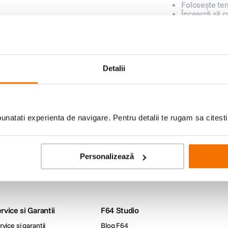
Folosește ter
Încearcă să c
Detalii
lor
iduri foto-video si oferte
natati experienta de navigare. Pentru detalii te rugam sa citest
Livrare gratuita peste
Plata in
Ridicare din
Personalizează
499lei
rate
magazin
rvice si Garantii
F64 Studio
rvice si garantii
Blog F64