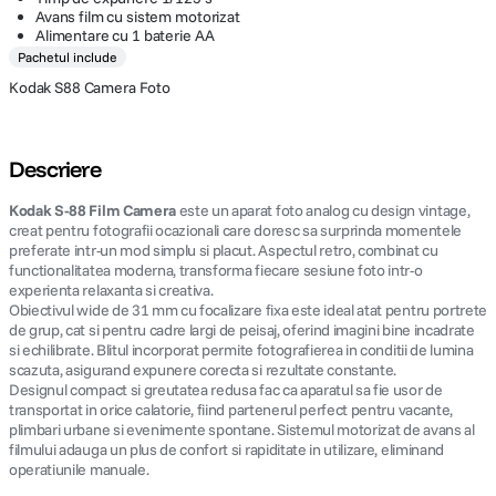
Avans film cu sistem motorizat
Alimentare cu 1 baterie AA
Pachetul include
Kodak S88 Camera Foto
Descriere
Kodak S-88 Film Camera
este un aparat foto analog cu design vintage,
creat pentru fotografii ocazionali care doresc sa surprinda momentele
preferate intr-un mod simplu si placut. Aspectul retro, combinat cu
functionalitatea moderna, transforma fiecare sesiune foto intr-o
experienta relaxanta si creativa.
Obiectivul wide de 31 mm cu focalizare fixa este ideal atat pentru portrete
de grup, cat si pentru cadre largi de peisaj, oferind imagini bine incadrate
si echilibrate. Blitul incorporat permite fotografierea in conditii de lumina
scazuta, asigurand expunere corecta si rezultate constante.
Designul compact si greutatea redusa fac ca aparatul sa fie usor de
transportat in orice calatorie, fiind partenerul perfect pentru vacante,
plimbari urbane si evenimente spontane. Sistemul motorizat de avans al
filmului adauga un plus de confort si rapiditate in utilizare, eliminand
operatiunile manuale.