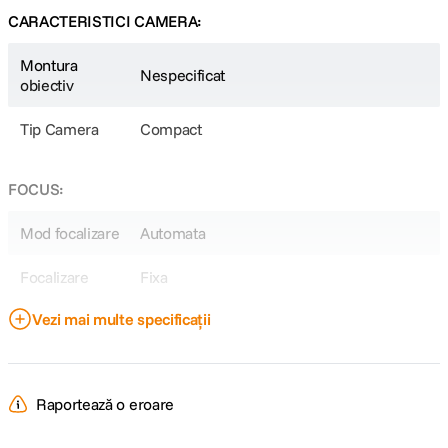
CARACTERISTICI CAMERA:
Montura
Nespecificat
obiectiv
Tip Camera
Compact
FOCUS:
Mod focalizare
Automata
Focalizare
Fixa
Vezi mai multe specificații
SPECIFICATII FOTO:
Blit integrat
Da
Raportează o eroare
DETALII PRODUCATOR