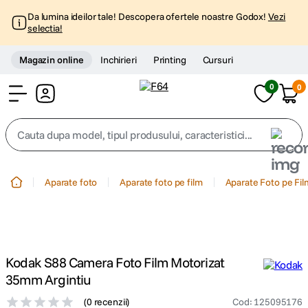
Da lumina ideilor tale! Descopera ofertele noastre Godox!
Vezi
selectia!
Magazin online
Inchirieri
Printing
Cursuri
0
0
Cont
Cauta dupa model, tipul produsului, caracteristici...
Top Cautari
Aparate foto
Aparate foto pe film
Aparate Foto pe Fi
canon g7x
1
.
trepied
2
.
Kodak S88 Camera Foto Film Motorizat
trepied telefon
3
.
35mm Argintiu
(
0 recenzii
)
Cod
:
125095176
peak design
4
.