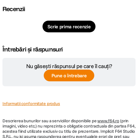
Recenzii
Cod producator
127759
Scrie prima recenzie
ECRAN / VIEWFINDER:
Vizor
Da
Întrebări și răspunsuri
ALTE CARACTERISTICI:
Nu găsești răspunsul pe care îl cauți?
Model
Pune o întrebare
acumulator
1 x AA
compatibil
Informatii conformitate produs
Descrierea bunurilor sau a serviciilor disponibile pe
www.f64.ro
(prin
imagini, video etc.) nu reprezinta o obligatie contractuala din partea F64,
acestea fiind utilizate exclusiv cu titlu de prezentare. Implicit F64 Studio
S.R.L. nu isi asuma raspunderea pentru eventualele erori de pret sau