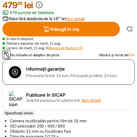
479
lei
00
479 puncte de fidelitate
canon sx740 hs
5
.
Rate fără dobânda de la
19
lei
Vezi detalii
95
lavaliera
6
.
Adaugă în coș
În stoc în depozit
card memorie
7
.
Ridicare easybox: de marți, 11 aug.
Livrare: de marți, 11 aug. în
Bucuresti (Sectorul 3)
Nu include un adaptor de priza
Vândut și livrat de
F64
ulanzi
8
.
Informații garanție
insta 360
9
.
Persoană fizică: 24 luni.
Persoană juridică: 24 luni.
godox
10
.
Publicare în SICAP
Solicită produsul în platformă.
Vezi detalii
Specificații cheie
Camera reutilizabila pentru film de 35 mm
ISO selectabil: 200 / 400 / 800
Obiectiv 31 mm cu focalizare fixa
Timp de expunere 1/125 s