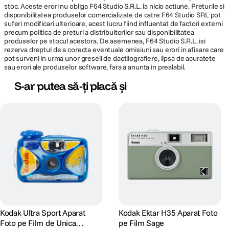
stoc. Aceste erori nu obliga F64 Studio S.R.L. la nicio actiune. Preturile si
disponibilitatea produselor comercializate de catre F64 Studio SRL pot
suferi modificari ulterioare, acest lucru fiind influentat de factori externi
precum politica de preturi a distribuitorilor sau disponibilitatea
produselor pe stocul acestora. De asemenea, F64 Studio S.R.L. isi
rezerva dreptul de a corecta eventuale omisiuni sau erori in afisare care
pot surveni in urma unor greseli de dactilografiere, lipsa de acuratete
sau erori ale produselor software, fara a anunta in prealabil.
S-ar putea să-ți placă și
Kodak Ultra Sport Aparat
Kodak Ektar H35 Aparat Foto
Foto pe Film de Unica
pe Film Sage