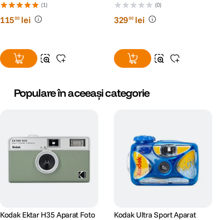
Folosinta Color 35mm ISO
(1)
(0)
800 27 Expuneri Subacvatic
115
lei
329
lei
00
00
Populare în aceeași categorie
Kodak Ektar H35 Aparat Foto
Kodak Ultra Sport Aparat