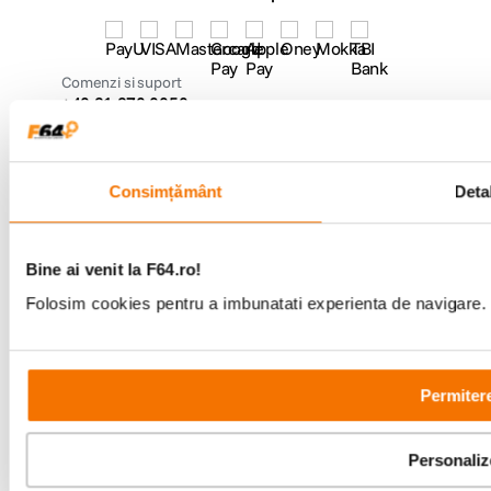
Comenzi si suport
+40 21 270 0050
Program de lucru
09:00 - 21:00
Showroom
Bd-ul Unirii 64, Bucuresti
Consimțământ
Detal
Bine ai venit la F64.ro!
Folosim cookies pentru a imbunatati experienta de navigare. P
Copyright © F64 2001 - 2026
Parteneri tehnologie:
Permitere
Personaliz