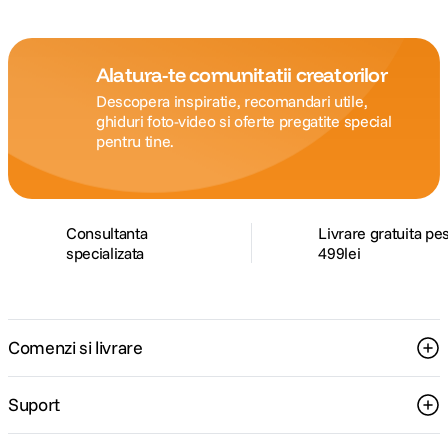
Alatura-te comunitatii creatorilor
Descopera inspiratie, recomandari utile,
ghiduri foto-video si oferte pregatite special
pentru tine.
Consultanta
Livrare gratuita pe
specializata
499lei
Comenzi si livrare
Suport