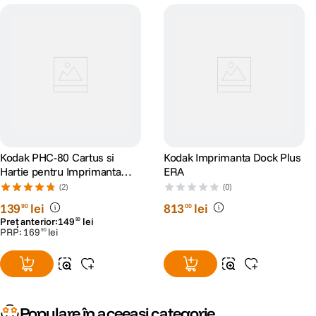
Kodak PHC-80 Cartus si
Kodak Imprimanta Dock Plus
Hartie pentru Imprimanta
ERA
Foto Kodak Dock 10x15 80
(2)
(0)
buc
139
lei
813
lei
90
00
Preț anterior:
149
lei
90
PRP:
169
lei
90
Populare în aceeași categorie