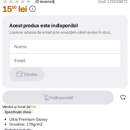
(
0 recenzii
)
Cod
:
125020072
15
lei
00
Acest produs este indisponibil
Lasă-ne adresa de email și te anunțăm când revine în stoc.
Trimite
Indisponibil
Vândut și livrat de
F64
Specificații cheie
Ultra Premium Glossy
Grosime: 270g/m2
Pachetul include