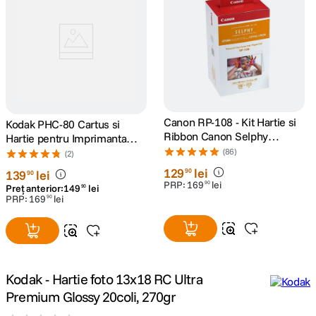
canon sx740 hs
5
.
lavaliera
6
.
card memorie
7
.
Canon RP-108 - Kit Hartie si
Kodak PHC-80 Cartus si
dji mic mini
8
.
Ribbon Canon Selphy
Hartie pentru Imprimanta
CP910, CP1200, CP1300,
Foto Kodak Dock 10x15 80
(86)
(2)
CP1500
dji osmo
buc
9
.
129
lei
90
139
lei
90
PRP:
169
lei
90
Preț anterior:
149
lei
90
insta 360
PRP:
169
lei
90
10
.
Kodak - Hartie foto 13x18 RC Ultra
Premium Glossy 20coli, 270gr