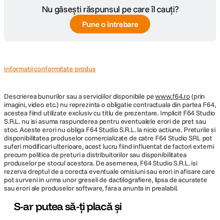
Nu găsești răspunsul pe care îl cauți?
Pune o întrebare
Informatii conformitate produs
Descrierea bunurilor sau a serviciilor disponibile pe
www.f64.ro
(prin
imagini, video etc.) nu reprezinta o obligatie contractuala din partea F64,
acestea fiind utilizate exclusiv cu titlu de prezentare. Implicit F64 Studio
S.R.L. nu isi asuma raspunderea pentru eventualele erori de pret sau
stoc. Aceste erori nu obliga F64 Studio S.R.L. la nicio actiune. Preturile si
disponibilitatea produselor comercializate de catre F64 Studio SRL pot
suferi modificari ulterioare, acest lucru fiind influentat de factori externi
precum politica de preturi a distribuitorilor sau disponibilitatea
produselor pe stocul acestora. De asemenea, F64 Studio S.R.L. isi
rezerva dreptul de a corecta eventuale omisiuni sau erori in afisare care
pot surveni in urma unor greseli de dactilografiere, lipsa de acuratete
sau erori ale produselor software, fara a anunta in prealabil.
S-ar putea să-ți placă și