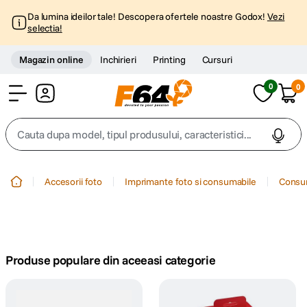
Da lumina ideilor tale! Descopera ofertele noastre Godox!
Vezi
selectia!
Magazin online
Inchirieri
Printing
Cursuri
0
0
Cont
Cauta dupa model, tipul produsului, caracteristici...
Top Cautari
Accesorii foto
Imprimante foto si consumabile
Consum
canon g7x
1
.
trepied
2
.
Produse populare din aceeasi categorie
trepied telefon
3
.
peak design
4
.