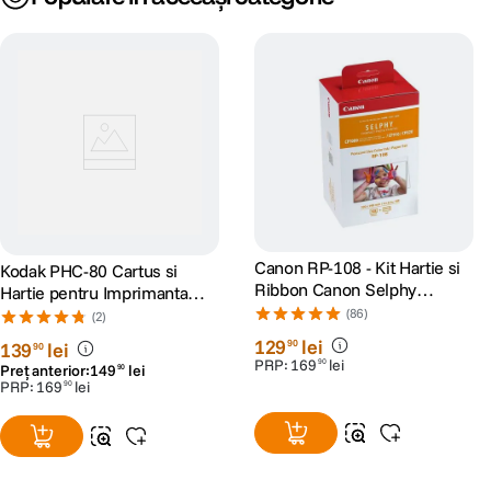
Canon RP-108 - Kit Hartie si
Kodak PHC-80 Cartus si
Ribbon Canon Selphy
Hartie pentru Imprimanta
CP910, CP1200, CP1300,
Foto Kodak Dock 10x15 80
(86)
(2)
CP1500
buc
129
lei
90
139
lei
90
PRP:
169
lei
90
Preț anterior:
149
lei
90
PRP:
169
lei
90