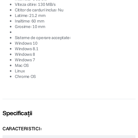
Viteza citire: 130 MB/s
Cititor de carduri inclus: Nu
Latime: 21.2 mm
Inaltime: 60 mm
Grosime: 10 mm
Sisteme de operare acceptate:
Windows 10
Windows 8.1
Windows 8
Windows 7
Mac OS
Linux
Chrome OS
Specificații
CARACTERISTICI: