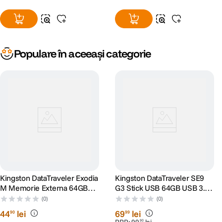
Populare în aceeași categorie
Kingston DataTraveler Exodia
Kingston DataTraveler SE9
M Memorie Externa 64GB
G3 Stick USB 64GB USB 3.2
USB 3.2
Gen1 Metalic Auriu
(0)
(0)
44
lei
69
lei
90
99
90