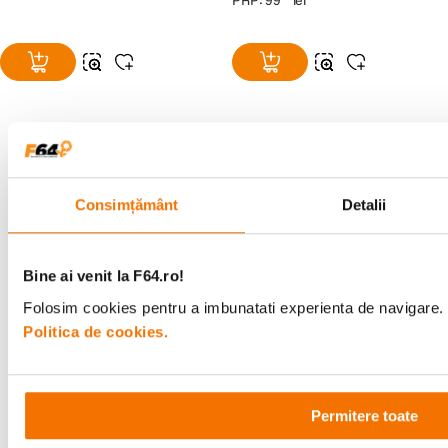
PRP:
99
lei
Alatura-te comunitatii creatorilor
Consimțământ
Detalii
Descopera inspiratie, recomandari utile,
ghiduri foto-video si oferte pregatite special
pentru tine.
Bine ai venit la F64.ro!
Folosim cookies pentru a imbunatati experienta de navigare. P
Politica de cookies.
Consultanta
Livrare gratuita pe
specializata
499lei
Permitere toate