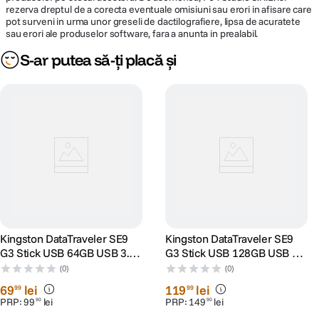
rezerva dreptul de a corecta eventuale omisiuni sau erori in afisare care
pot surveni in urma unor greseli de dactilografiere, lipsa de acuratete
sau erori ale produselor software, fara a anunta in prealabil.
S-ar putea să-ți placă și
Kingston DataTraveler SE9
Kingston DataTraveler SE9
G3 Stick USB 64GB USB 3.2
G3 Stick USB 128GB USB 3.2
Gen1 Metalic Auriu
Gen1 Metalic Auriu
(0)
(0)
69
lei
119
lei
99
99
PRP:
99
lei
PRP:
149
lei
90
90