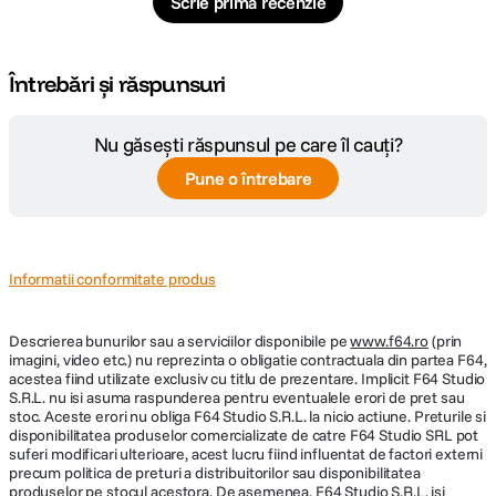
Scrie prima recenzie
Întrebări și răspunsuri
Nu găsești răspunsul pe care îl cauți?
Pune o întrebare
Informatii conformitate produs
Descrierea bunurilor sau a serviciilor disponibile pe
www.f64.ro
(prin
imagini, video etc.) nu reprezinta o obligatie contractuala din partea F64,
acestea fiind utilizate exclusiv cu titlu de prezentare. Implicit F64 Studio
S.R.L. nu isi asuma raspunderea pentru eventualele erori de pret sau
stoc. Aceste erori nu obliga F64 Studio S.R.L. la nicio actiune. Preturile si
disponibilitatea produselor comercializate de catre F64 Studio SRL pot
suferi modificari ulterioare, acest lucru fiind influentat de factori externi
precum politica de preturi a distribuitorilor sau disponibilitatea
produselor pe stocul acestora. De asemenea, F64 Studio S.R.L. isi