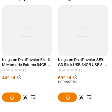
canon sx740 hs
5
.
lavaliera
6
.
sony fx
7
.
card memorie
8
.
dji mic mini
Kingston DataTraveler Exodia
9
.
Kingston DataTraveler SE9
M Memorie Externa 64GB
G3 Stick USB 64GB USB 3.2
USB 3.2
Gen1 Metalic Auriu
dji osmo
(0)
(0)
10
.
44
lei
69
lei
90
99
PRP:
99
lei
90