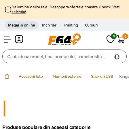
Da lumina ideilor tale! Descopera ofertele noastre Godox!
Vezi
selectia!
Magazin online
Inchirieri
Printing
Cursuri
0
0
Cont
Cauta dupa model, tipul produsului, caracteristici...
Top Cautari
Accesorii foto
Memorii externe
Stick-uri USB
Kings
canon g7x
1
.
trepied
2
.
trepied telefon
3
.
Produse populare din aceeasi categorie
peak design
4
.