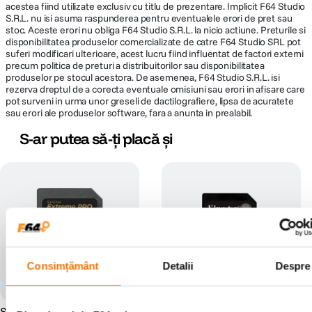
acestea fiind utilizate exclusiv cu titlu de prezentare. Implicit F64 Studio
S.R.L. nu isi asuma raspunderea pentru eventualele erori de pret sau
stoc. Aceste erori nu obliga F64 Studio S.R.L. la nicio actiune. Preturile si
disponibilitatea produselor comercializate de catre F64 Studio SRL pot
suferi modificari ulterioare, acest lucru fiind influentat de factori externi
precum politica de preturi a distribuitorilor sau disponibilitatea
produselor pe stocul acestora. De asemenea, F64 Studio S.R.L. isi
rezerva dreptul de a corecta eventuale omisiuni sau erori in afisare care
pot surveni in urma unor greseli de dactilografiere, lipsa de acuratete
sau erori ale produselor software, fara a anunta in prealabil.
S-ar putea să-ți placă și
Consimțământ
Detalii
Despre
SanDisk Extreme PRO Card
Kingston Canvas Go Plus