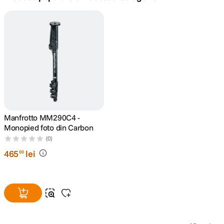
canon sx740 hs
5
.
lavaliera
6
.
card memorie
7
.
ulanzi
8
.
insta 360
Manfrotto MM290C4 -
9
.
Monopied foto din Carbon
(0)
godox
10
.
465
lei
00