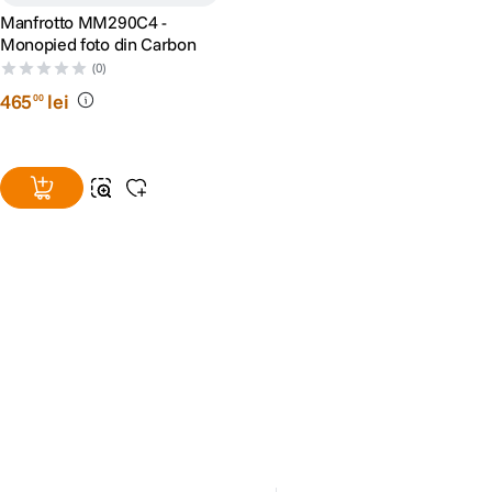
Manfrotto MM290C4 -
Monopied foto din Carbon
(0)
465
lei
00
Alatura-te comunitatii creatorilor
Descopera inspiratie, recomandari utile,
ghiduri foto-video si oferte pregatite special
pentru tine.