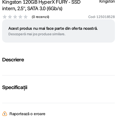
Kingston 120GB HyperX FURY - SSD
Kingston
intern, 2.5", SATA 3.0 (6Gb/s)
(
0 recenzii
)
Cod
:
125018528
Acest produs nu mai face parte din oferta noastră.
Descoperă mai jos produse similare.
Descriere
Specificații
Raportează o eroare