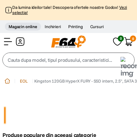
Da lumina ideilor tale! Descopera ofertele noastre Godox!
Vezi
selectia!
Magazin online
Inchirieri
Printing
Cursuri
0
0
Cont
Cauta dupa model, tipul produsului, caracteristici...
Top Cautari
EOL
Kingston 120GB HyperX FURY - SSD intern, 2.5", SATA 3
canon g7x
1
.
trepied
2
.
trepied telefon
3
.
Produse populare din aceeasi categorie
peak design
4
.