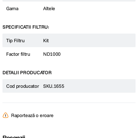
Filtrul ND
Gama
Altele
Reduce cantitatea de lumina care ajunge la senzor fara a afecta balansul
culorilor din imagine. Este folosit pentru a prelungi timpul de expunere si a
obtine astfel efecte deosebite in fotografii, de exemplu pentru a produce
SPECIFICATII FILTRU:
efectul de cadere a apei in perdea in fotografiile cu cascade.
Tip Filtru
Kit
Factor filtru
ND1000
DETALII PRODUCATOR
Cod producator
SKU.1655
Raportează o eroare
Recenzii