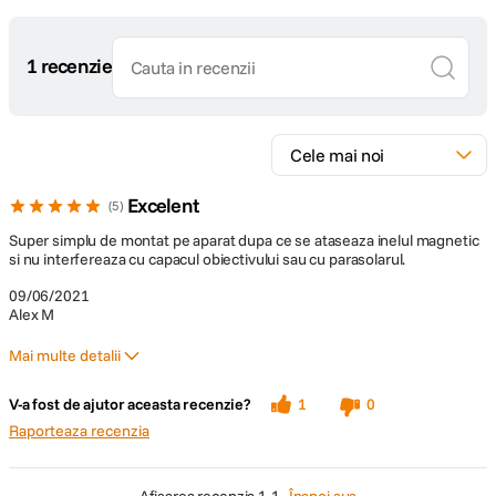
1 recenzie
Excelent
5
Super simplu de montat pe aparat dupa ce se ataseaza inelul magnetic
si nu interfereaza cu capacul obiectivului sau cu parasolarul.
09/06/2021
Alex M
Mai multe detalii
Pro
V-a fost de ajutor aceasta recenzie?
1
0
Simplu de utilizat
Raporteaza recenzia
Sticla optica foarte calitativa
afisarea recenzia
1-1