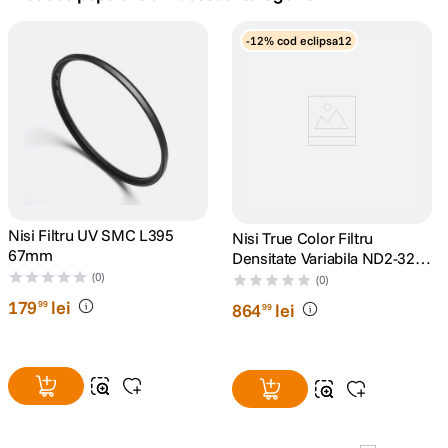
ulanzi
7
.
-12% cod eclipsa12
godox
8
.
card memorie
9
.
nou
10
.
Nisi Filtru UV SMC L395
Nisi True Color Filtru
67mm
Densitate Variabila ND2-32
67mm
(0)
(0)
179
lei
99
864
lei
99