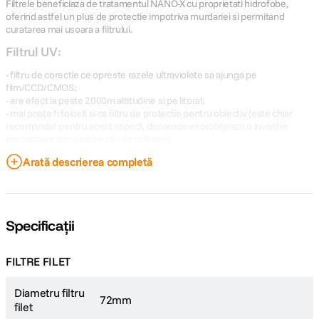
Filtrele beneficiaza de tratamentul NANO-X cu proprietati hidrofobe,
oferind astfel un plus de protectie impotriva murdariei si permitand
curatarea mai usoara a filtrului.
Filtrul UV:
- filtru de corectie ce opreste razele ultraviolete sa ajunga pe
film/CCD/CMOS;
- are efect la peste 2000m altitudine si pe litoral;
- mai poate fi folosit si ca filtru de protectie pentru obiectiv (este chiar
recomandat pentru acest aspect, deoarece va protejeaza o investie
costisitoare intr-un obiectiv de calitate);
- suprafata sticlei este tratata antireflex.
Arată descrierea completă
Filtrul are aplicat un tratament multistrat antireflex (MC) care impiedica
aparitia fenomenului de lens flare.
Filtrul de polarizare circulara:
Specificații
- un filtru de corectie ce permite eliminarea din imagine a reflexiei luminii
de pe suprafetele nemetalice;
FILTRE FILET
- mai are ca efect intensificarea contrastului general al imaginii si saturarea
culorilor;
Diametru filtru
- se recomanda a fi folosit mai ales la aparatele foto reflex (SLR) AF.
72mm
filet