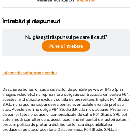
Înapoi sus
Întrebări și răspunsuri
Nu găsești răspunsul pe care îl cauți?
Pune o întrebare
Informatii conformitate produs
Descrierea bunurilor sau a serviciilor disponibile pe
www.f64.ro
(prin
imagini, video etc.) nu reprezinta o obligatie contractuala din partea F64,
acestea fiind utilizate exclusiv cu titlu de prezentare. Implicit F64 Studio
S.R.L. nu isi asuma raspunderea pentru eventualele erori de pret sau
stoc. Aceste erori nu obliga F64 Studio S.R.L. la nicio actiune. Preturile si
disponibilitatea produselor comercializate de catre F64 Studio SRL pot
suferi modificari ulterioare, acest lucru fiind influentat de factori externi
precum politica de preturi a distribuitorilor sau disponibilitatea
produselor pe stocul acestora. De asemenea, F64 Studio S.R.L. isi