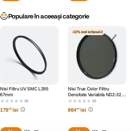
Populare în aceeași categorie
-12% cod eclipsa12
Nisi Filtru UV SMC L395
Nisi True Color Filtru
67mm
Densitate Variabila ND2-32
67mm
(0)
(0)
179
lei
864
lei
99
99