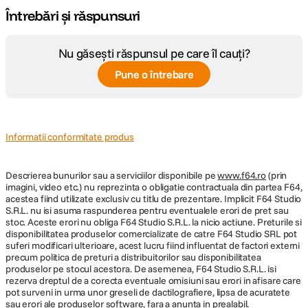
Întrebări și răspunsuri
Nu găsești răspunsul pe care îl cauți?
Pune o întrebare
Informatii conformitate produs
Descrierea bunurilor sau a serviciilor disponibile pe
www.f64.ro
(prin
imagini, video etc.) nu reprezinta o obligatie contractuala din partea F64,
acestea fiind utilizate exclusiv cu titlu de prezentare. Implicit F64 Studio
S.R.L. nu isi asuma raspunderea pentru eventualele erori de pret sau
stoc. Aceste erori nu obliga F64 Studio S.R.L. la nicio actiune. Preturile si
disponibilitatea produselor comercializate de catre F64 Studio SRL pot
suferi modificari ulterioare, acest lucru fiind influentat de factori externi
precum politica de preturi a distribuitorilor sau disponibilitatea
produselor pe stocul acestora. De asemenea, F64 Studio S.R.L. isi
rezerva dreptul de a corecta eventuale omisiuni sau erori in afisare care
pot surveni in urma unor greseli de dactilografiere, lipsa de acuratete
sau erori ale produselor software, fara a anunta in prealabil.