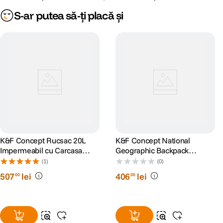
S-ar putea să-ți placă și
K&F Concept Rucsac 20L
K&F Concept National
Impermeabil cu Carcasa
Geographic Backpack
Frontala Dura si Spatiu
Camera Bag
(1)
(0)
pentru Laptop de 15.6"
507
lei
406
lei
00
00