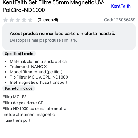
KentFaith Set Filtre 55mm Magnetic UV-
Pol.Circ.-ND1000
(
0 recenzii
)
Cod
:
125056489
Acest produs nu mai face parte din oferta noastră.
Descoperă mai jos produse similare.
Specificații cheie
Material: aluminiu, sticla optica
Tratament: NANO-X
Model filtru: rotund (pe filet)
Tip Filtru: MC UV, CPL, ND1000
Inel magnetic si husa transport
Pachetul include
Filtru MC UV
Filtru de polarizare CPL
Filtru ND1000 cu densitate neutra
Inel de atasament magnetic
Husa transport