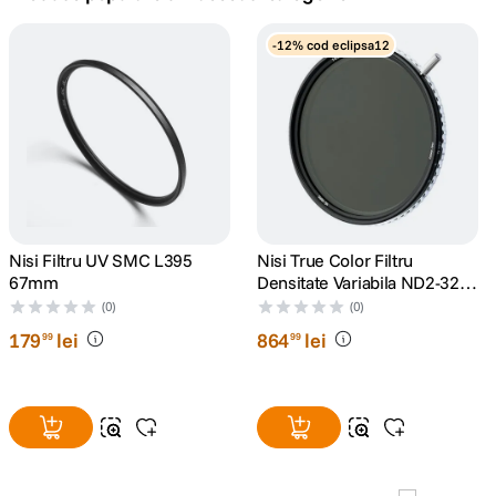
canon sx740 hs
-12% cod eclipsa12
5
.
lavaliera
6
.
sony fx
7
.
card memorie
8
.
dji mic mini
Nisi Filtru UV SMC L395
Nisi True Color Filtru
9
.
67mm
Densitate Variabila ND2-32
67mm
(0)
(0)
dji osmo
10
.
179
lei
864
lei
99
99