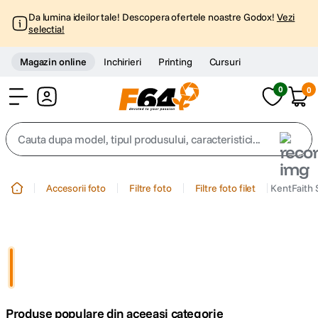
Da lumina ideilor tale! Descopera ofertele noastre Godox!
Vezi
selectia!
Magazin online
Inchirieri
Printing
Cursuri
0
0
Cont
Cauta dupa model, tipul produsului, caracteristici...
Top Cautari
Accesorii foto
Filtre foto
Filtre foto filet
KentFaith 
canon g7x
1
.
trepied
2
.
trepied telefon
3
.
Produse populare din aceeasi categorie
peak design
4
.