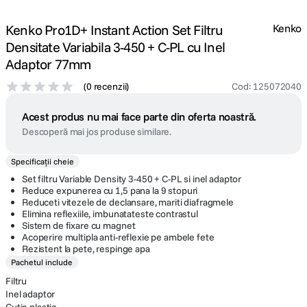
Kenko Pro1D+ Instant Action Set Filtru
Kenko
Densitate Variabila 3-450 + C-PL cu Inel
Adaptor 77mm
(
0 recenzii
)
Cod
:
125072040
Acest produs nu mai face parte din oferta noastră.
Descoperă mai jos produse similare.
Specificații cheie
Set filtru Variable Density 3-450 + C-PL si inel adaptor
Reduce expunerea cu 1,5 pana la 9 stopuri
Reduceti vitezele de declansare, mariti diafragmele
Elimina reflexiile, imbunatateste contrastul
Sistem de fixare cu magnet
Acoperire multipla anti-reflexie pe ambele fete
Rezistent la pete, respinge apa
Pachetul include
Filtru
Inel adaptor