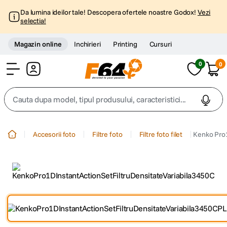
Da lumina ideilor tale! Descopera ofertele noastre Godox!
Vezi
selectia!
Magazin online
Inchirieri
Printing
Cursuri
0
0
Cont
Cauta dupa model, tipul produsului, caracteristici...
Top Cautari
Accesorii foto
Filtre foto
Filtre foto filet
Kenko Pro1
canon g7x
1
.
trepied
2
.
trepied telefon
3
.
peak design
4
.