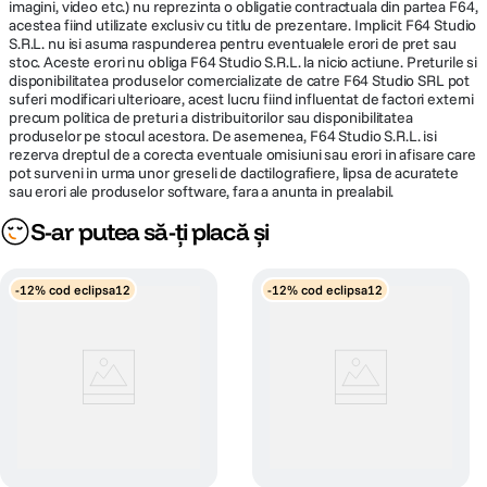
imagini, video etc.) nu reprezinta o obligatie contractuala din partea F64,
acestea fiind utilizate exclusiv cu titlu de prezentare. Implicit F64 Studio
S.R.L. nu isi asuma raspunderea pentru eventualele erori de pret sau
stoc. Aceste erori nu obliga F64 Studio S.R.L. la nicio actiune. Preturile si
disponibilitatea produselor comercializate de catre F64 Studio SRL pot
suferi modificari ulterioare, acest lucru fiind influentat de factori externi
precum politica de preturi a distribuitorilor sau disponibilitatea
REALIZAREA UNOR EXPUNERI MAI LUNGI
produselor pe stocul acestora. De asemenea, F64 Studio S.R.L. isi
rezerva dreptul de a corecta eventuale omisiuni sau erori in afisare care
Fara a modifica diafragma, filtrul PRO1D+ INSTANT ACTION VARIABLE
pot surveni in urma unor greseli de dactilografiere, lipsa de acuratete
NDX3-450+C-PL ofera libertatea de a modifica viteza obturatorului in
sau erori ale produselor software, fara a anunta in prealabil.
functie de efectul dorit. De exemplu, fara a ajusta diafragma, aceeasi
S-ar putea să-ți placă și
scena poate fi realizata cu o gama larga de viteze de declansare doar prin
rotirea inelului exterior al filtrului. Problema difractiei poate fi eliminata prin
posibilitatea de a lucra cu o viteza de declansare lenta.
-12% cod eclipsa12
-12% cod eclipsa12
REALIZAREA UNOR DESCHIDERI MAI LARGI
Atunci cand se utilizeaza filtrul PRO1D+ INSTANT ACTION VARIABLE
NDX3-450+C-PL cu obiective foarte rapide, viteza obturatorului poate fi
asigurata la un nivel adecvat pentru a realiza o diafragma mai mare. Prin
aceasta, se poate crea un efect frumos de fundal neclar.