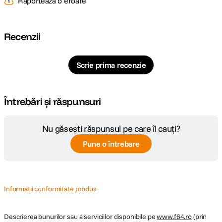
Raportează o eroare
Recenzii
Scrie prima recenzie
EFECTUL DE POLARIZARE
Filtrul PRO1D+ INSTANT ACTION VARIABLE NDX3-450+C-PL va permite
Întrebări și răspunsuri
sa creati un efect de polarizare atunci cand doriti sa controlati reflexiile de
pe suprafata apei sau saturatia culorilor.
Nu găsești răspunsul pe care îl cauți?
Pune o întrebare
Informatii conformitate produs
Descrierea bunurilor sau a serviciilor disponibile pe
www.f64.ro
(prin