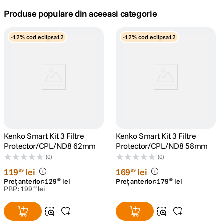
Produse populare din aceeasi categorie
canon sx740 hs
5
.
-12% cod eclipsa12
-12% cod eclipsa12
lavaliera
6
.
card memorie
7
.
ulanzi
8
.
insta 360
9
.
Kenko Smart Kit 3 Filtre
Kenko Smart Kit 3 Filtre
godox
10
.
Protector/CPL/ND8 62mm
Protector/CPL/ND8 58mm
(0)
(0)
119
lei
169
lei
99
99
Preț anterior:
129
lei
Preț anterior:
179
lei
99
99
PRP:
199
lei
99