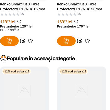
Kenko Smart Kit 3 Filtre
Kenko Smart Kit 3 Filtre
Protector/CPL/ND8 62mm
Protector/CPL/ND8 58mm
(0)
(0)
119
lei
169
lei
99
99
Preț anterior:
129
lei
Preț anterior:
179
lei
99
99
PRP:
199
lei
99
Populare în aceeași categorie
PREVENIREA SUPRAEXPUNERII
-12% cod eclipsa12
-12% cod eclipsa12
Chiar si cu o viteza a obturatorului de 1/8000 de secunde, o diafragma
mare de f/1,4 sau f/1,2 poate cauza supraexpunere. Cu ajutorul filtrului
PRO1D+ INSTANT ACTION VARIABLE NDX3-450+C-PL PRO1D+
INSTANT ACTION VARIABLE NDX3-450+C-PL, problemele de
supraexpunere pot fi evitate.