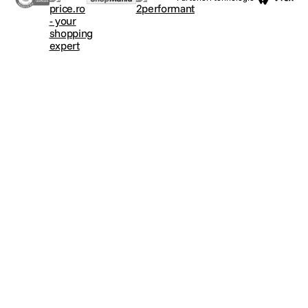
FIXAREA CAPACULUI OBIECTIVULUI
Inelul adaptor are un design special care permite fixarea pe obiectiv a
capacelor obisnuite.
FIXAREA PARASOLARULUI OBIECTIVULUI
Un parasolar de obiectiv poate fi atasat cu filtrul Kenko PRO1D+ INSTANT
ACTION atasat la obiectiv.