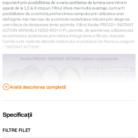
expunerii prin posibilitatea de a varia cantitatea de lumina care intra in
aparat de la 1,5 la 9 stopuri. Filtrul ofera mai multe avantaje, cum ar fi
posibilitatea de a controla profunzimea campului prin utilizarea unei
diafragme mai mari sau de a controla neclaritatea miscarii prin alegerea
unei viteze de declansare lente potrivite. Filtrul Kenko PRO1D+ INSTANT
ACTION VARIABLE NDX3-450+C-PL permite, de asemenea, utilizatorului
sa controleze polarizarea prin rotirea intregii rame a filtrului. Aceasta
functie este realizata datorita sistemului revolutionar de fixare cu magnet
- "INSTANT ACTION".
Arată descrierea completă
Specificații
FILTRE FILET