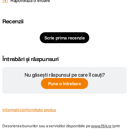
Raportează o eroare
Recenzii
Scrie prima recenzie
EFECTUL DE POLARIZARE
Filtrul PRO1D+ INSTANT ACTION VARIABLE NDX3-450+C-PL va permite
Întrebări și răspunsuri
sa creati un efect de polarizare atunci cand doriti sa controlati reflexiile de
pe suprafata apei sau saturatia culorilor.
Nu găsești răspunsul pe care îl cauți?
Pune o întrebare
Informatii conformitate produs
Descrierea bunurilor sau a serviciilor disponibile pe
www.f64.ro
(prin