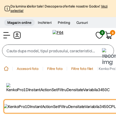
Da lumina ideilor tale! Descopera ofertele noastre Godox!
Vezi
selectia!
Magazin online
Inchirieri
Printing
Cursuri
0
0
Cont
Cauta dupa model, tipul produsului, caracteristici...
Top Cautari
Accesorii foto
Filtre foto
Filtre foto filet
Kenko Pro1
canon g7x
1
.
trepied
2
.
trepied telefon
3
.
peak design
4
.