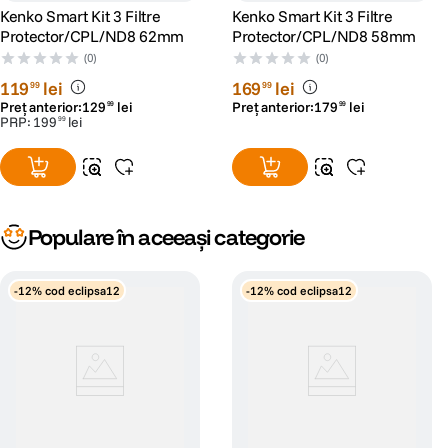
PREVENIREA SUPRAEXPUNERII
Kenko Smart Kit 3 Filtre
Kenko Smart Kit 3 Filtre
Protector/CPL/ND8 62mm
Protector/CPL/ND8 58mm
Chiar si cu o viteza a obturatorului de 1/8000 de secunde, o diafragma
(0)
(0)
mare de f/1,4 sau f/1,2 poate cauza supraexpunere. Cu ajutorul filtrului
PRO1D+ INSTANT ACTION VARIABLE NDX3-450+C-PL PRO1D+
119
lei
169
lei
99
99
INSTANT ACTION VARIABLE NDX3-450+C-PL, problemele de
Preț anterior:
129
lei
Preț anterior:
179
lei
99
99
supraexpunere pot fi evitate.
PRP:
199
lei
99
Populare în aceeași categorie
-12% cod eclipsa12
-12% cod eclipsa12
REALIZAREA UNUI VIDEOCLIP CU ASPECT CINEMATOGRAFIC