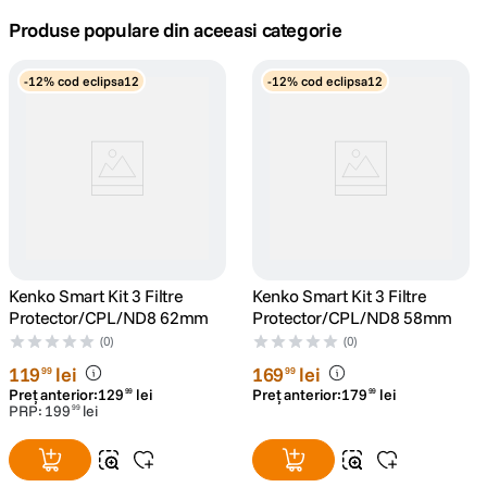
Produse populare din aceeasi categorie
canon sx740 hs
5
.
-12% cod eclipsa12
-12% cod eclipsa12
lavaliera
6
.
card memorie
7
.
dji mic mini
8
.
dji osmo
9
.
Kenko Smart Kit 3 Filtre
Kenko Smart Kit 3 Filtre
insta 360
10
.
Protector/CPL/ND8 62mm
Protector/CPL/ND8 58mm
(0)
(0)
119
lei
169
lei
99
99
Preț anterior:
129
lei
Preț anterior:
179
lei
99
99
PRP:
199
lei
99