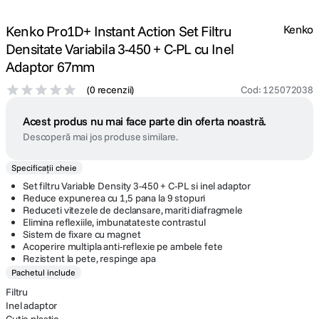
Kenko Pro1D+ Instant Action Set Filtru
Kenko
Densitate Variabila 3-450 + C-PL cu Inel
Adaptor 67mm
(
0 recenzii
)
Cod
:
125072038
Acest produs nu mai face parte din oferta noastră.
Descoperă mai jos produse similare.
Specificații cheie
Set filtru Variable Density 3-450 + C-PL si inel adaptor
Reduce expunerea cu 1,5 pana la 9 stopuri
Reduceti vitezele de declansare, mariti diafragmele
Elimina reflexiile, imbunatateste contrastul
Sistem de fixare cu magnet
Acoperire multipla anti-reflexie pe ambele fete
Rezistent la pete, respinge apa
Pachetul include
Filtru
Inel adaptor