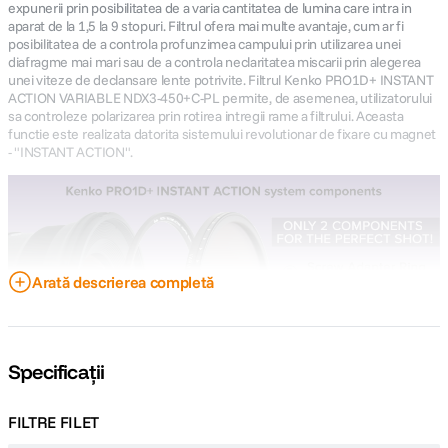
expunerii prin posibilitatea de a varia cantitatea de lumina care intra in
aparat de la 1,5 la 9 stopuri. Filtrul ofera mai multe avantaje, cum ar fi
posibilitatea de a controla profunzimea campului prin utilizarea unei
diafragme mai mari sau de a controla neclaritatea miscarii prin alegerea
unei viteze de declansare lente potrivite. Filtrul Kenko PRO1D+ INSTANT
ACTION VARIABLE NDX3-450+C-PL permite, de asemenea, utilizatorului
sa controleze polarizarea prin rotirea intregii rame a filtrului. Aceasta
functie este realizata datorita sistemului revolutionar de fixare cu magnet
- "INSTANT ACTION".
Arată descrierea completă
Specificații
FILTRE FILET