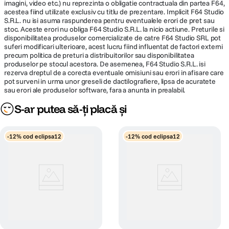
imagini, video etc.) nu reprezinta o obligatie contractuala din partea F64,
acestea fiind utilizate exclusiv cu titlu de prezentare. Implicit F64 Studio
S.R.L. nu isi asuma raspunderea pentru eventualele erori de pret sau
stoc. Aceste erori nu obliga F64 Studio S.R.L. la nicio actiune. Preturile si
disponibilitatea produselor comercializate de catre F64 Studio SRL pot
suferi modificari ulterioare, acest lucru fiind influentat de factori externi
precum politica de preturi a distribuitorilor sau disponibilitatea
REALIZAREA UNOR EXPUNERI MAI LUNGI
produselor pe stocul acestora. De asemenea, F64 Studio S.R.L. isi
rezerva dreptul de a corecta eventuale omisiuni sau erori in afisare care
Fara a modifica diafragma, filtrul PRO1D+ INSTANT ACTION VARIABLE
pot surveni in urma unor greseli de dactilografiere, lipsa de acuratete
NDX3-450+C-PL ofera libertatea de a modifica viteza obturatorului in
sau erori ale produselor software, fara a anunta in prealabil.
functie de efectul dorit. De exemplu, fara a ajusta diafragma, aceeasi
S-ar putea să-ți placă și
scena poate fi realizata cu o gama larga de viteze de declansare doar prin
rotirea inelului exterior al filtrului. Problema difractiei poate fi eliminata prin
posibilitatea de a lucra cu o viteza de declansare lenta.
-12% cod eclipsa12
-12% cod eclipsa12
REALIZAREA UNOR DESCHIDERI MAI LARGI
Atunci cand se utilizeaza filtrul PRO1D+ INSTANT ACTION VARIABLE
NDX3-450+C-PL cu obiective foarte rapide, viteza obturatorului poate fi
asigurata la un nivel adecvat pentru a realiza o diafragma mai mare. Prin
aceasta, se poate crea un efect frumos de fundal neclar.