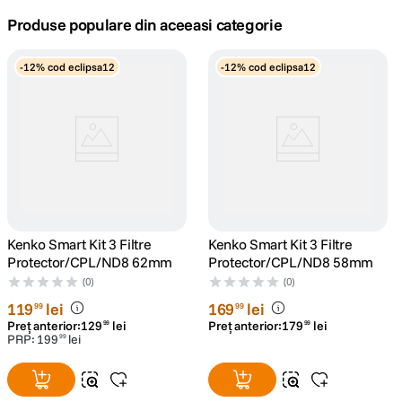
Produse populare din aceeasi categorie
canon sx740 hs
5
.
-12% cod eclipsa12
-12% cod eclipsa12
lavaliera
6
.
ulanzi
7
.
godox
8
.
card memorie
9
.
Kenko Smart Kit 3 Filtre
Kenko Smart Kit 3 Filtre
nou
10
.
Protector/CPL/ND8 62mm
Protector/CPL/ND8 58mm
(0)
(0)
119
lei
169
lei
99
99
Preț anterior:
129
lei
Preț anterior:
179
lei
99
99
PRP:
199
lei
99