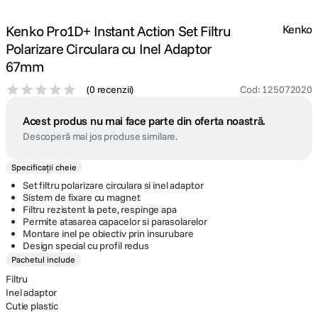
Kenko Pro1D+ Instant Action Set Filtru
Kenko
Polarizare Circulara cu Inel Adaptor
67mm
(
0 recenzii
)
Cod
:
125072020
Acest produs nu mai face parte din oferta noastră.
Descoperă mai jos produse similare.
Specificații cheie
Set filtru polarizare circulara si inel adaptor
Sistem de fixare cu magnet
Filtru rezistent la pete, respinge apa
Permite atasarea capacelor si parasolarelor
Montare inel pe obiectiv prin insurubare
Design special cu profil redus
Pachetul include
Filtru
Inel adaptor
Cutie plastic