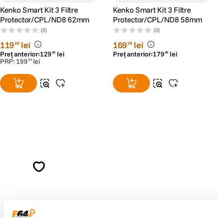
Deasemenea dispune de acoperire rezistenta la ulei si amprente digitale.
Kenko Smart Kit 3 Filtre
Kenko Smart Kit 3 Filtre
Astfel, nu va fi nevoie sa curatati filtrul pentru o perioada lunga de timp, iar
Protector/CPL/ND8 62mm
Protector/CPL/ND8 58mm
intretinerea va deveni incredibil de usoara si mai sigura.
(0)
(0)
119
lei
169
lei
99
99
Preț anterior:
129
lei
Preț anterior:
179
lei
99
99
PRP:
199
lei
99
Alatura-te comunitatii creatorilor
Descopera inspiratie, recomandari utile,
ghiduri foto-video si oferte pregatite special
pentru tine.