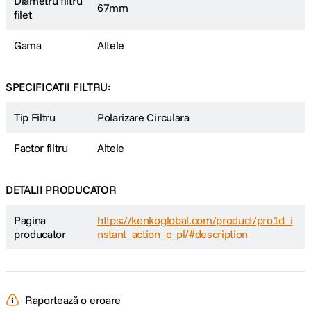
Diametru filtru
67mm
filet
CUM SE ATASEAZA
Gama
Altele
Insurubati inelul adaptor pe obiectiv. Asigurati-va ca dimensiunea inelului
adaptor se potriveste cu cea a obiectivului.
Atasati filtrul magnetic Kenko PRO1D+ INSTANT ACTION la obiectiv.
SPECIFICATII FILTRU:
Bucurati-va de fotografiere!
Tip Filtru
Polarizare Circulara
Factor filtru
Altele
DETALII PRODUCATOR
Pagina
https://kenkoglobal.com/product/pro1d_i
producator
nstant_action_c_pl/#description
Raportează o eroare