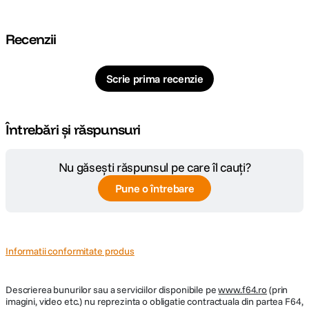
FIXAREA CAPACULUI OBIECTIVULUI
Recenzii
Inelul adaptor are un design special care permite fixarea pe obiectiv a
capacelor obisnuite.
Scrie prima recenzie
FIXAREA PARASOLARULUI OBIECTIVULUI
Întrebări și răspunsuri
Un parasolar de obiectiv poate fi atasat cu filtrul Kenko PRO1D+ INSTANT
ACTION atasat la obiectiv.
Nu găsești răspunsul pe care îl cauți?
Pune o întrebare
Informatii conformitate produs
Descrierea bunurilor sau a serviciilor disponibile pe
www.f64.ro
(prin
imagini, video etc.) nu reprezinta o obligatie contractuala din partea F64,