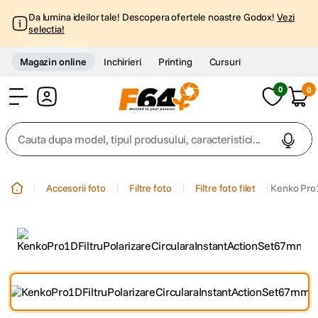
Da lumina ideilor tale! Descopera ofertele noastre Godox!
Vezi
selectia!
Magazin online
Inchirieri
Printing
Cursuri
0
0
Cont
Cauta dupa model, tipul produsului, caracteristici...
Top Cautari
Accesorii foto
Filtre foto
Filtre foto filet
Kenko Pro1
canon g7x
1
.
trepied
2
.
trepied telefon
3
.
peak design
4
.