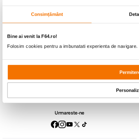
Consultanta
Livrare gratuita pe
specializata
499lei
Consimțământ
Detal
Bine ai venit la F64.ro!
Comenzi si livrare
Folosim cookies pentru a imbunatati experienta de navigare. P
Suport
Service si garantii
Permiter
F64 Studio
Personali
Urmareste-ne