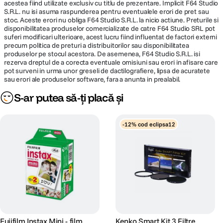
acestea fiind utilizate exclusiv cu titlu de prezentare. Implicit F64 Studio
S.R.L. nu isi asuma raspunderea pentru eventualele erori de pret sau
stoc. Aceste erori nu obliga F64 Studio S.R.L. la nicio actiune. Preturile si
disponibilitatea produselor comercializate de catre F64 Studio SRL pot
suferi modificari ulterioare, acest lucru fiind influentat de factori externi
CADRU CU PROFIL REDUS
precum politica de preturi a distribuitorilor sau disponibilitatea
Inelul adaptor are un design special cu profil redus, care permite utilizarea
produselor pe stocul acestora. De asemenea, F64 Studio S.R.L. isi
filtrelor Kenko PRO1D+ INSTANT ACTION chiar si pe obiective cu unghi
rezerva dreptul de a corecta eventuale omisiuni sau erori in afisare care
pot surveni in urma unor greseli de dactilografiere, lipsa de acuratete
foarte larg, fara vignetari.
sau erori ale produselor software, fara a anunta in prealabil.
Marginea zimtata a inelului adaptor permite o operare rapida si fara stres.
S-ar putea să-ți placă și
Note:
Deoarece sistemul de inel adaptor si inel de conversie Kenko PRO1D+
-12% cod eclipsa12
INSTANT ACTION este utilizat impreuna cu filtrul, cadrul total devine mai
gros. Va rugam sa tineti cont de riscul de vignetare dupa cum urmeaza:
Obiective cu unghi larg de dimensiuni APS-C cu o distanta focala mai mica
de 14 mm
Obiectivele cu unghi larg de tip Full Frame la o distanta focala mai mica de
20 mm
Kenko Pro1D+ Instant Action Filtru Polarizare Circulara
Fujifilm Instax Mini - film
Kenko Smart Kit 3 Filtre