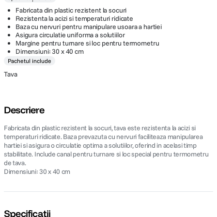
Fabricata din plastic rezistent la socuri
Rezistenta la acizi si temperaturi ridicate
Baza cu nervuri pentru manipulare usoara a hartiei
Asigura circulatie uniforma a solutiilor
Margine pentru turnare si loc pentru termometru
Dimensiuni: 30 x 40 cm
Pachetul include
Tava
Descriere
Fabricata din plastic rezistent la socuri, tava este rezistenta la acizi si
temperaturi ridicate. Baza prevazuta cu nervuri faciliteaza manipularea
hartiei si asigura o circulatie optima a solutiilor, oferind in acelasi timp
stabilitate. Include canal pentru turnare si loc special pentru termometru
de tava.
Dimensiuni: 30 x 40 cm
Specificații