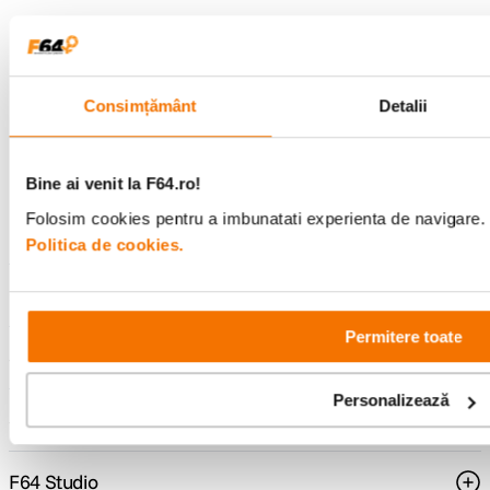
Descopera inspiratie, recomandari utile,
ghiduri foto-video si oferte pregatite special
pentru tine.
Consimțământ
Detalii
Consultanta
Livrare gratuita pe
Bine ai venit la F64.ro!
specializata
499lei
Folosim cookies pentru a imbunatati experienta de navigare. P
Politica de cookies.
Comenzi si livrare
Permitere toate
Suport
Personalizează
Service si garantii
F64 Studio