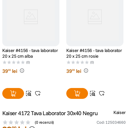
canon sx740 hs
5
.
lavaliera
6
.
card memorie
7
.
Kaiser #4156 - tava laborator
Kaiser #4156 - tava laborator
dji mic mini
8
.
20 x 25 cm alba
20 x 25 cm rosie
(0)
(0)
dji osmo
9
.
39
lei
39
lei
00
00
insta 360
10
.
Kaiser 4172 Tava Laborator 30x40 Negru
Kaiser
(
0 recenzii
)
Cod
:
125034660
00