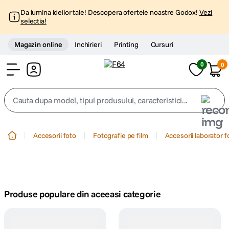
Da lumina ideilor tale! Descopera ofertele noastre Godox!
Vezi
selectia!
Magazin online
Inchirieri
Printing
Cursuri
0
0
Cont
Cauta dupa model, tipul produsului, caracteristici...
Top Cautari
Accesorii foto
Fotografie pe film
Accesorii laborator f
canon g7x
1
.
trepied
2
.
Produse populare din aceeasi categorie
trepied telefon
3
.
peak design
4
.