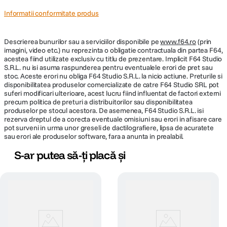
Informatii conformitate produs
Descrierea bunurilor sau a serviciilor disponibile pe
www.f64.ro
(prin
imagini, video etc.) nu reprezinta o obligatie contractuala din partea F64,
acestea fiind utilizate exclusiv cu titlu de prezentare. Implicit F64 Studio
S.R.L. nu isi asuma raspunderea pentru eventualele erori de pret sau
stoc. Aceste erori nu obliga F64 Studio S.R.L. la nicio actiune. Preturile si
disponibilitatea produselor comercializate de catre F64 Studio SRL pot
suferi modificari ulterioare, acest lucru fiind influentat de factori externi
precum politica de preturi a distribuitorilor sau disponibilitatea
produselor pe stocul acestora. De asemenea, F64 Studio S.R.L. isi
rezerva dreptul de a corecta eventuale omisiuni sau erori in afisare care
pot surveni in urma unor greseli de dactilografiere, lipsa de acuratete
sau erori ale produselor software, fara a anunta in prealabil.
S-ar putea să-ți placă și