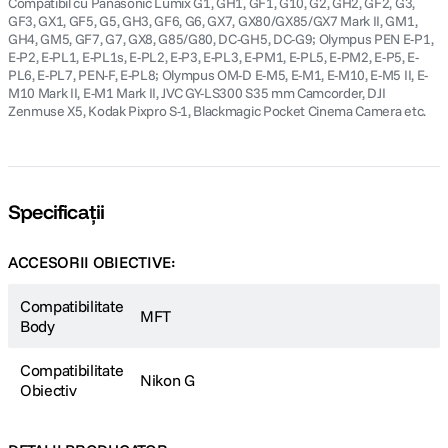
Compatibil cu Panasonic Lumix G1, GH1, GF1, G10, G2, GH2, GF2, G3,
GF3, GX1, GF5, G5, GH3, GF6, G6, GX7, GX80/GX85/GX7 Mark II, GM1,
GH4, GM5, GF7, G7, GX8, G85/G80, DC-GH5, DC-G9; Olympus PEN E-P1,
E-P2, E-PL1, E-PL1s, E-PL2, E-P3, E-PL3, E-PM1, E-PL5, E-PM2, E-P5, E-
PL6, E-PL7, PEN-F, E-PL8; Olympus OM-D E-M5, E-M1, E-M10, E-M5 II, E-
M10 Mark II, E-M1 Mark II, JVC GY-LS300 S35 mm Camcorder, DJI
Zenmuse X5, Kodak Pixpro S-1, Blackmagic Pocket Cinema Camera etc.
Specificații
ACCESORII OBIECTIVE:
Compatibilitate
MFT
Body
Compatibilitate
Nikon G
Obiectiv