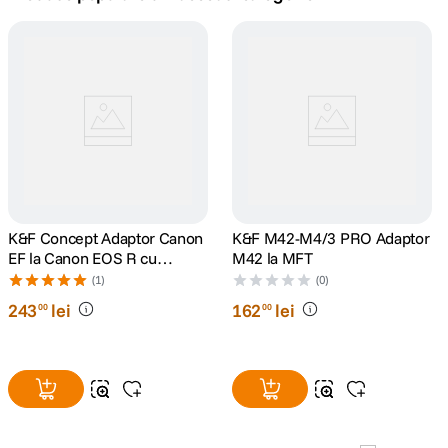
canon sx740 hs
5
.
lavaliera
6
.
sony fx
7
.
card memorie
8
.
dji mic mini
K&F Concept Adaptor Canon
9
.
K&F M42-M4/3 PRO Adaptor
EF la Canon EOS R cu
M42 la MFT
autofocus
dji osmo
(1)
(0)
10
.
243
lei
162
lei
00
00