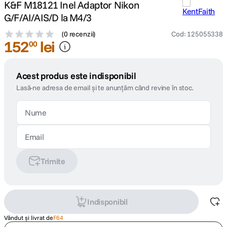
K&F M18121 Inel Adaptor Nikon
G/F/AI/AIS/D la M4/3
(
0 recenzii
)
Cod
:
125055338
152
lei
00
Acest produs este indisponibil
Lasă-ne adresa de email și te anunțăm când revine în stoc.
Trimite
Indisponibil
Vândut și livrat de
F64