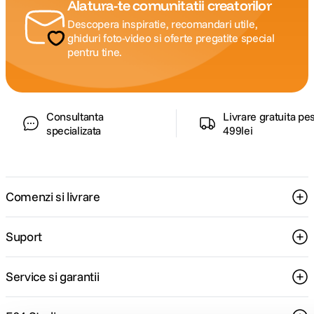
Alatura-te comunitatii creatorilor
Descopera inspiratie, recomandari utile,
ghiduri foto-video si oferte pregatite special
pentru tine.
Consultanta
Livrare gratuita pe
specializata
499lei
Comenzi si livrare
Suport
Service si garantii