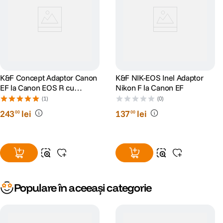
K&F Concept Adaptor Canon
K&F NIK-EOS Inel Adaptor
EF la Canon EOS R cu
Nikon F la Canon EF
autofocus
(1)
(0)
243
lei
137
lei
00
00
Populare în aceeași categorie