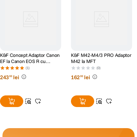
K&F Concept Adaptor Canon
K&F M42-M4/3 PRO Adaptor
EF la Canon EOS R cu
M42 la MFT
autofocus
(1)
(0)
243
lei
162
lei
00
00