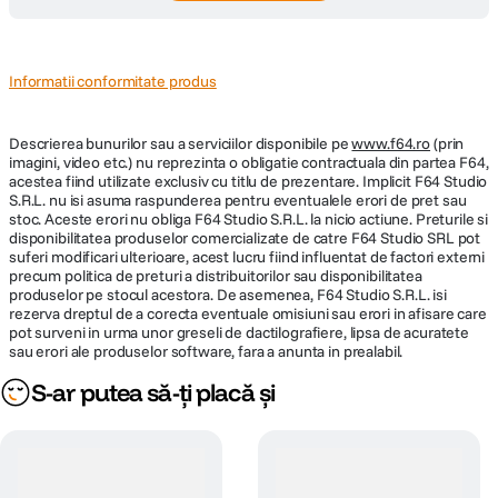
Informatii conformitate produs
Descrierea bunurilor sau a serviciilor disponibile pe
www.f64.ro
(prin
imagini, video etc.) nu reprezinta o obligatie contractuala din partea F64,
acestea fiind utilizate exclusiv cu titlu de prezentare. Implicit F64 Studio
S.R.L. nu isi asuma raspunderea pentru eventualele erori de pret sau
stoc. Aceste erori nu obliga F64 Studio S.R.L. la nicio actiune. Preturile si
disponibilitatea produselor comercializate de catre F64 Studio SRL pot
suferi modificari ulterioare, acest lucru fiind influentat de factori externi
precum politica de preturi a distribuitorilor sau disponibilitatea
produselor pe stocul acestora. De asemenea, F64 Studio S.R.L. isi
rezerva dreptul de a corecta eventuale omisiuni sau erori in afisare care
pot surveni in urma unor greseli de dactilografiere, lipsa de acuratete
sau erori ale produselor software, fara a anunta in prealabil.
S-ar putea să-ți placă și