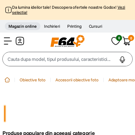
Da lumina ideilor tale! Descopera ofertele noastre Godox!
Vezi
selectia!
Magazin online
Inchirieri
Printing
Cursuri
0
0
Cont
Cauta dupa model, tipul produsului, caracteristici...
Top Cautari
Obiective foto
Accesorii obiective foto
Adaptoare mo
canon g7x
1
.
trepied
2
.
trepied telefon
3
.
Produse populare din aceeasi categorie
peak design
4
.