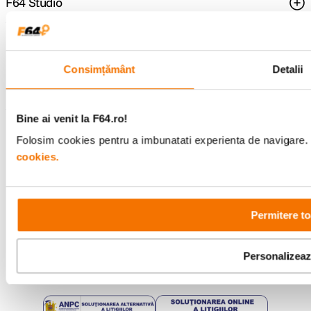
F64 Studio
Urmareste-ne
Consimțământ
Detalii
Bine ai venit la F64.ro!
Metode de plata
Folosim cookies pentru a imbunatati experienta de navigare. P
cookies.
Comenzi si suport
+40 21 270 0050
Program de lucru
Permitere to
09:00 - 21:00
Showroom
Bd-ul Unirii 64, Bucuresti
Personalizea