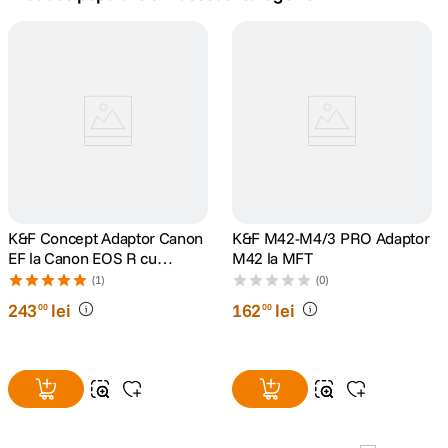
canon sx740 hs
5
.
lavaliera
6
.
sony fx
7
.
card memorie
8
.
dji mic mini
K&F Concept Adaptor Canon
9
.
K&F M42-M4/3 PRO Adaptor
EF la Canon EOS R cu
M42 la MFT
autofocus
dji osmo
(1)
(0)
10
.
243
lei
162
lei
00
00