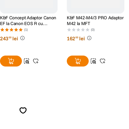
K&F Concept Adaptor Canon
K&F M42-M4/3 PRO Adaptor
EF la Canon EOS R cu
M42 la MFT
autofocus
(1)
(0)
243
lei
162
lei
00
00
Alatura-te comunitatii creatorilor
Descopera inspiratie, recomandari utile,
ghiduri foto-video si oferte pregatite special
pentru tine.