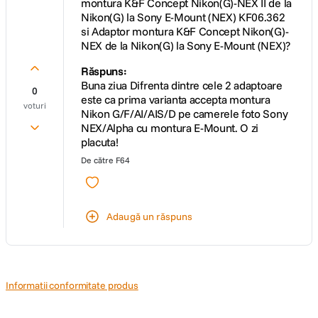
montura K&F Concept Nikon(G)-NEX II de la
Nikon(G) la Sony E-Mount (NEX) KF06.362
si Adaptor montura K&F Concept Nikon(G)-
NEX de la Nikon(G) la Sony E-Mount (NEX)?
Răspuns:
Buna ziua Difrenta dintre cele 2 adaptoare
0
este ca prima varianta accepta montura
voturi
Nikon G/F/AI/AIS/D pe camerele foto Sony
NEX/Alpha cu montura E-Mount. O zi
placuta!
De către
F64
Adaugă un răspuns
Informatii conformitate produs