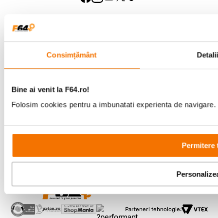
Metode de plata
Consimțământ
Detali
Comenzi si suport
+40 21 270 0050
Bine ai venit la F64.ro!
Program de lucru
09:00 - 21:00
Folosim cookies pentru a imbunatati experienta de navigare. P
Showroom
Bd-ul Unirii 64, Bucuresti
Permitere 
Personalize
Copyright © F64 2001 - 2026
Parteneri tehnologie: