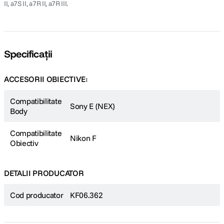
II, a7S II, a7R II, a7R III.
Specificații
ACCESORII OBIECTIVE:
Compatibilitate
Sony E (NEX)
Body
Compatibilitate
Nikon F
Obiectiv
DETALII PRODUCATOR
Cod producator
KF06.362