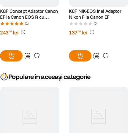
K&F Concept Adaptor Canon
K&F NIK-EOS Inel Adaptor
EF la Canon EOS R cu
Nikon F la Canon EF
autofocus
(1)
(0)
243
lei
137
lei
00
00
Populare în aceeași categorie