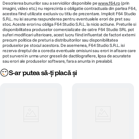
Descrierea bunurilor sau a serviciilor disponibile pe
www.f64.ro
(prin
imagini, video etc.) nu reprezinta o obligatie contractuala din partea F64,
acestea fiind utilizate exclusiv cu titlu de prezentare. Implicit F64 Studio
S.R.L. nu isi asuma raspunderea pentru eventualele erori de pret sau
stoc. Aceste erori nu obliga F64 Studio S.R.L. la nicio actiune. Preturile si
disponibilitatea produselor comercializate de catre F64 Studio SRL pot
suferi modificari ulterioare, acest lucru fiind influentat de factori externi
precum politica de preturi a distribuitorilor sau disponibilitatea
produselor pe stocul acestora. De asemenea, F64 Studio S.R.L. isi
rezerva dreptul de a corecta eventuale omisiuni sau erori in afisare care
pot surveni in urma unor greseli de dactilografiere, lipsa de acuratete
sau erori ale produselor software, fara a anunta in prealabil.
S-ar putea să-ți placă și