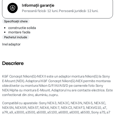
Informații garanție
Persoană fizică: 12 luni.
Persoană juridică: 12 luni.
Specificații cheie
constructie solida
montare facila
Pachetul include
Inel adaptor
Descriere
K&F Concept Nikon(G)-NEX II este un adaptor montura Nikon(G) la Sony
E-Mount (NEX). Adaptorul K&F Concept Nikon(G)-NEX permite montarea
obiectivelor cu montura Nikon G/F/AI/AIS/D pe camerele foto Sony
NEX/Alpha cu montura E-Mount. Adaptorul nu are contacte electrice. Este
confectionat din zinc, aluminiu, cupru.
Compatibil cu aparatele: Sony NEX-3, NEX-3C, NEX-3N, NEX-5, NEX-5C,
NEX-5N, NEX-5R, NEX-5T, NEX-6, NEX-7, NEX-C3, NEX-F3, NEX-VG10, a7,
a7R, a9, a3000, a3500, a5000, a5100, a6000, a6300, a6500, Sony a7S, a7