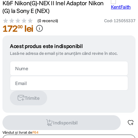
K&F Nikon(G)-NEX II Inel Adaptor Nikon
(G) la Sony E (NEX)
(
0 recenzii
)
Cod
:
125055337
172
lei
00
Acest produs este indisponibil
Lasă-ne adresa de email și te anunțăm când revine în stoc.
Trimite
Indisponibil
Vândut și livrat de
F64