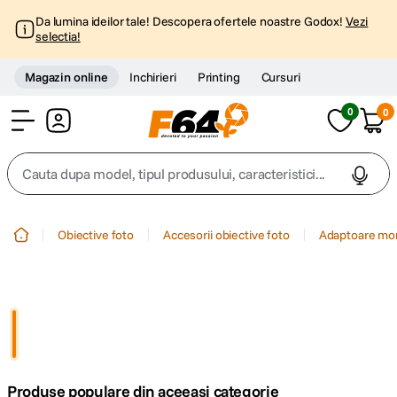
Da lumina ideilor tale! Descopera ofertele noastre Godox!
Vezi
selectia!
Magazin online
Inchirieri
Printing
Cursuri
0
0
Cont
Cauta dupa model, tipul produsului, caracteristici...
Top Cautari
Obiective foto
Accesorii obiective foto
Adaptoare mo
canon g7x
1
.
trepied
2
.
trepied telefon
3
.
Produse populare din aceeasi categorie
peak design
4
.