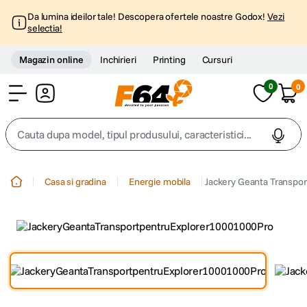
Da lumina ideilor tale! Descopera ofertele noastre Godox!
Vezi
selectia!
Magazin online
Inchirieri
Printing
Cursuri
0
0
Cont
Cauta dupa model, tipul produsului, caracteristici...
Top Cautari
Casa si gradina
Energie mobila
Jackery Geanta Transpor
canon g7x
1
.
trepied
2
.
trepied telefon
3
.
peak design
4
.