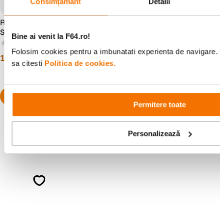
Consimțământ
Detalii
Reolink Solar Panel 2 Panou
Anker Solix C300X AC Statie
Solar USB-C IP65 Alb
de Incarcare Portabila
Bine ai venit la F64.ro!
288Wh 300W
(0)
(0)
Folosim cookies pentru a imbunatati experienta de navigare. 
109
lei
1
.
299
lei
99
90
sa citesti
Politica de cookies.
Permitere toate
Personalizează
Alatura-te comunitatii creatorilor
Descopera inspiratie, recomandari utile,
ghiduri foto-video si oferte pregatite special
pentru tine.