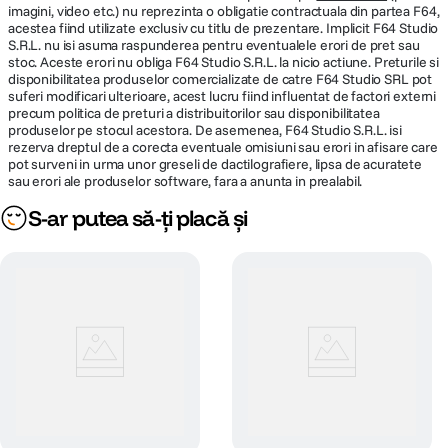
imagini, video etc.) nu reprezinta o obligatie contractuala din partea F64,
acestea fiind utilizate exclusiv cu titlu de prezentare. Implicit F64 Studio
S.R.L. nu isi asuma raspunderea pentru eventualele erori de pret sau
stoc. Aceste erori nu obliga F64 Studio S.R.L. la nicio actiune. Preturile si
disponibilitatea produselor comercializate de catre F64 Studio SRL pot
suferi modificari ulterioare, acest lucru fiind influentat de factori externi
precum politica de preturi a distribuitorilor sau disponibilitatea
produselor pe stocul acestora. De asemenea, F64 Studio S.R.L. isi
rezerva dreptul de a corecta eventuale omisiuni sau erori in afisare care
pot surveni in urma unor greseli de dactilografiere, lipsa de acuratete
sau erori ale produselor software, fara a anunta in prealabil.
S-ar putea să-ți placă și