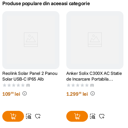
Produse populare din aceeasi categorie
canon sx740 hs
5
.
lavaliera
6
.
sony fx
7
.
card memorie
8
.
dji mic mini
9
.
Reolink Solar Panel 2 Panou
Anker Solix C300X AC Statie
Solar USB-C IP65 Alb
de Incarcare Portabila
dji osmo
10
.
288Wh 300W
(0)
(0)
109
lei
1
.
299
lei
99
90