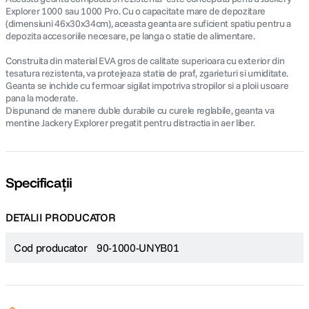
Explorer 1000 sau 1000 Pro. Cu o capacitate mare de depozitare
(dimensiuni 46x30x34cm), aceasta geanta are suficient spatiu pentru a
depozita accesoriile necesare, pe langa o statie de alimentare.
Construita din material EVA gros de calitate superioara cu exterior din
tesatura rezistenta, va protejeaza statia de praf, zgarieturi si umiditate.
Geanta se inchide cu fermoar sigilat impotriva stropilor si a ploii usoare
pana la moderate.
Dispunand de manere duble durabile cu curele reglabile, geanta va
mentine Jackery Explorer pregatit pentru distractia in aer liber.
Specificații
DETALII PRODUCATOR
Cod producator
90-1000-UNYB01