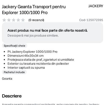
Jackery Geanta Transport pentru
JACKERY
Explorer 1000/1000 Pro
(
0 recenzii
)
Cod
:
125072395
Acest produs nu mai face parte din oferta noastră.
Descoperă mai jos produse similare.
Specificații cheie
Pt. Jackery Explorer 1000/1000 Pro
Dimensiuni 46x30x34 cm
Protejeaza statia de praf, zgarieturi si umiditate
Exterior cu tesatura rezistenta din poliester
Interior captusit cu spuma
Pachetul include
Geanta
Descriere
Aceasta geanta compacta si rezistenta este conceputa pentru Jackery