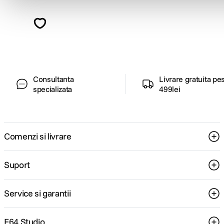
Descopera inspiratie, recomandari utile,
ghiduri foto-video si oferte pregatite special
pentru tine.
Consultanta
Livrare gratuita pe
specializata
499lei
Comenzi si livrare
Suport
Service si garantii
F64 Studio