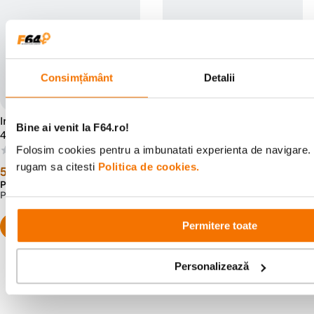
Consimțământ
Detalii
Irix Revo Filtru UV Protect
Irix Revo Filtru UV Protect
Bine ai venit la F64.ro!
49mm
40.5mm
Folosim cookies pentru a imbunatati experienta de navigare. P
(0)
(0)
rugam sa citesti
Politica de cookies.
59
lei
59
lei
99
99
Preț anterior:
69
lei
99
PRP:
97
lei
00
Permitere toate
Personalizează
Alatura-te comunitatii creatorilor