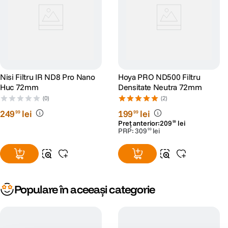
Nisi Filtru IR ND8 Pro Nano
Hoya PRO ND500 Filtru
Huc 72mm
Densitate Neutra 72mm
(0)
(2)
249
lei
199
lei
99
99
Preț anterior:
209
lei
99
PRP:
309
lei
99
Populare în aceeași categorie