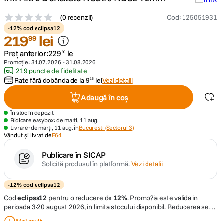
(
0 recenzii
)
Cod
:
125051931
canon sx740 hs
5
.
-12% cod eclipsa12
219
lei
99
lavaliera
6
.
Preț anterior:
229
lei
99
Promoție:
31.07.2026
-
31.08.2026
card memorie
7
.
219 puncte de fidelitate
Rate fără dobânda de la
9
lei
Vezi detalii
16
ulanzi
8
.
Adaugă în coș
În stoc în depozit
insta 360
9
.
Ridicare easybox: de marți, 11 aug.
Livrare: de marți, 11 aug. în
Bucuresti (Sectorul 3)
Vândut și livrat de
F64
godox
10
.
Publicare în SICAP
Solicită produsul în platformă.
Vezi detalii
-12% cod eclipsa12
Cod
eclipsa12
pentru o reducere de
12%
.
Promo?ia este valida in
perioada 3-20 august 2026, in limita stocului disponibil. Reducerea se
aplica exclusiv produselor marcate cu "
-12% cod eclipsa12
" si este