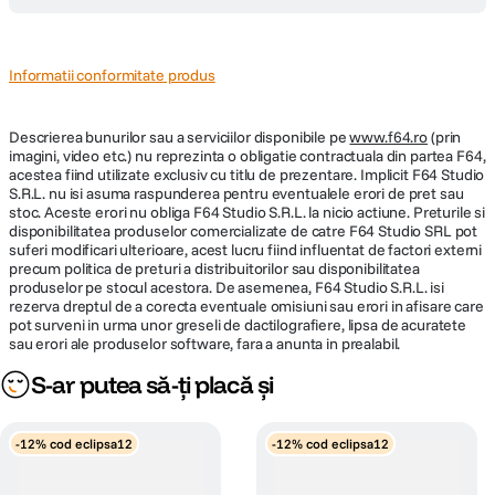
Informatii conformitate produs
Descrierea bunurilor sau a serviciilor disponibile pe
www.f64.ro
(prin
imagini, video etc.) nu reprezinta o obligatie contractuala din partea F64,
acestea fiind utilizate exclusiv cu titlu de prezentare. Implicit F64 Studio
S.R.L. nu isi asuma raspunderea pentru eventualele erori de pret sau
stoc. Aceste erori nu obliga F64 Studio S.R.L. la nicio actiune. Preturile si
disponibilitatea produselor comercializate de catre F64 Studio SRL pot
suferi modificari ulterioare, acest lucru fiind influentat de factori externi
precum politica de preturi a distribuitorilor sau disponibilitatea
produselor pe stocul acestora. De asemenea, F64 Studio S.R.L. isi
rezerva dreptul de a corecta eventuale omisiuni sau erori in afisare care
pot surveni in urma unor greseli de dactilografiere, lipsa de acuratete
sau erori ale produselor software, fara a anunta in prealabil.
S-ar putea să-ți placă și
-12% cod eclipsa12
-12% cod eclipsa12