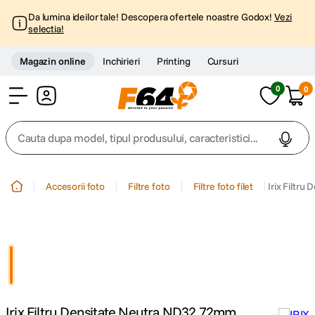
Da lumina ideilor tale! Descopera ofertele noastre Godox!
Vezi
selectia!
Magazin online
Inchirieri
Printing
Cursuri
0
0
Cont
Cauta dupa model, tipul produsului, caracteristici...
Top Cautari
Accesorii foto
Filtre foto
Filtre foto filet
Irix Filtr
canon g7x
1
.
trepied
2
.
trepied telefon
3
.
Irix Filtru Densitate Neutra ND32 72mm
peak design
4
.