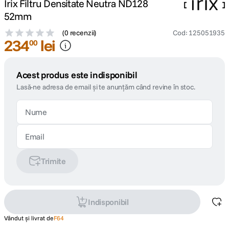
Irix Filtru Densitate Neutra ND128
52mm
(
0 recenzii
)
Cod
:
125051935
234
lei
00
Acest produs este indisponibil
Lasă-ne adresa de email și te anunțăm când revine în stoc.
Trimite
Indisponibil
Vândut și livrat de
F64