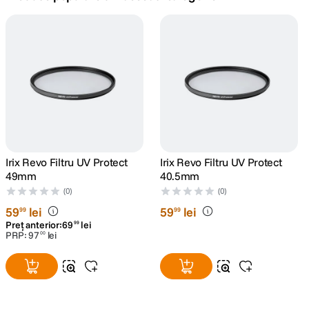
canon sx740 hs
5
.
lavaliera
6
.
card memorie
7
.
dji mic mini
8
.
dji osmo
Irix Revo Filtru UV Protect
Irix Revo Filtru UV Protect
9
.
49mm
40.5mm
(0)
(0)
insta 360
10
.
59
lei
59
lei
99
99
Preț anterior:
69
lei
99
PRP:
97
lei
00