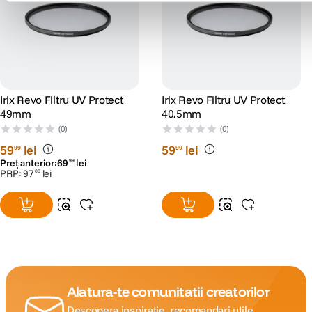
Irix Revo Filtru UV Protect
Irix Revo Filtru UV Protect
49mm
40.5mm
(0)
(0)
59
lei
59
lei
99
99
Preț anterior:
69
lei
99
PRP:
97
lei
00
Alatura-te comunitatii creatorilor
Descopera inspiratie, recomandari utile,