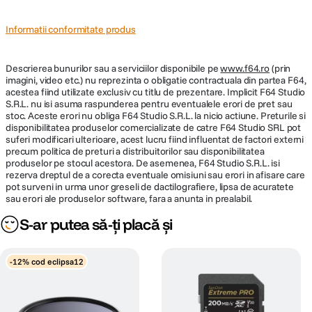
Informatii conformitate produs
Descrierea bunurilor sau a serviciilor disponibile pe
www.f64.ro
(prin
imagini, video etc.) nu reprezinta o obligatie contractuala din partea F64,
acestea fiind utilizate exclusiv cu titlu de prezentare. Implicit F64 Studio
S.R.L. nu isi asuma raspunderea pentru eventualele erori de pret sau
stoc. Aceste erori nu obliga F64 Studio S.R.L. la nicio actiune. Preturile si
disponibilitatea produselor comercializate de catre F64 Studio SRL pot
suferi modificari ulterioare, acest lucru fiind influentat de factori externi
precum politica de preturi a distribuitorilor sau disponibilitatea
produselor pe stocul acestora. De asemenea, F64 Studio S.R.L. isi
rezerva dreptul de a corecta eventuale omisiuni sau erori in afisare care
pot surveni in urma unor greseli de dactilografiere, lipsa de acuratete
sau erori ale produselor software, fara a anunta in prealabil.
S-ar putea să-ți placă și
-12% cod eclipsa12