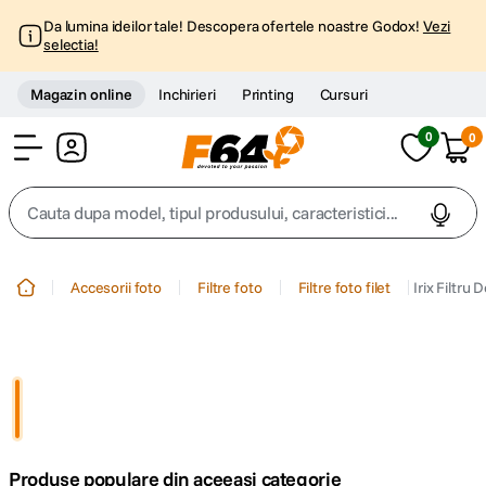
Da lumina ideilor tale! Descopera ofertele noastre Godox!
Vezi
selectia!
Magazin online
Inchirieri
Printing
Cursuri
0
0
Cont
Cauta dupa model, tipul produsului, caracteristici...
Top Cautari
Accesorii foto
Filtre foto
Filtre foto filet
Irix Filtr
canon g7x
1
.
trepied
2
.
trepied telefon
3
.
Produse populare din aceeasi categorie
peak design
4
.