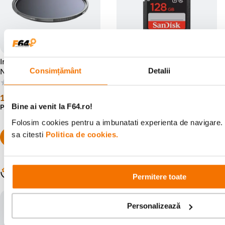
Irix Filtru Densitate Neutra
SanDisk Extreme PRO Card
ND8 52mm
de Memorie SD 128GB
Consimțământ
Detalii
SDXC UHS-I Class 10 U3 V30
(0)
(87)
+ 2 Ani RescuePRO Deluxe
149
lei
279
lei
99
00
PRP:
339
lei
Bine ai venit la F64.ro!
90
Preț anterior:
159
lei
99
Folosim cookies pentru a imbunatati experienta de navigare. 
sa citesti
Politica de cookies.
Populare în aceeași categorie
Permitere toate
Personalizează