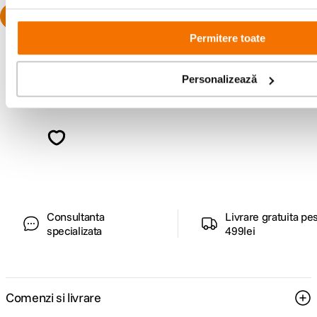
Permitere toate
Personalizează
Alatura-te comunitatii creatorilor
Descopera inspiratie, recomandari utile,
ghiduri foto-video si oferte pregatite special
pentru tine.
Consultanta
Livrare gratuita pe
specializata
499lei
Comenzi si livrare