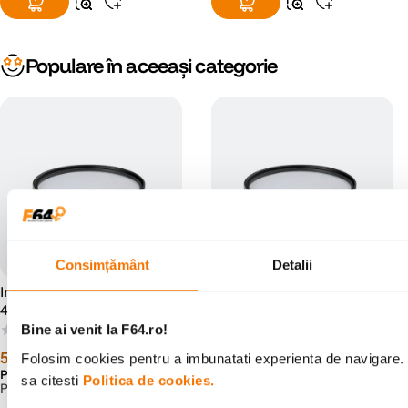
Populare în aceeași categorie
Consimțământ
Detalii
Irix Revo Filtru UV Protect
Irix Revo Filtru UV Protect
49mm
40.5mm
Bine ai venit la F64.ro!
(0)
(0)
59
lei
59
lei
99
99
Folosim cookies pentru a imbunatati experienta de navigare. 
Preț anterior:
69
lei
99
sa citesti
Politica de cookies.
PRP:
97
lei
00