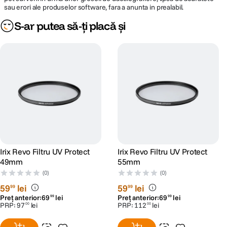
sau erori ale produselor software, fara a anunta in prealabil.
S-ar putea să-ți placă și
Irix Revo Filtru UV Protect
Irix Revo Filtru UV Protect
49mm
55mm
(0)
(0)
59
lei
59
lei
99
99
Preț anterior:
69
lei
Preț anterior:
69
lei
99
99
PRP:
97
lei
PRP:
112
lei
00
00