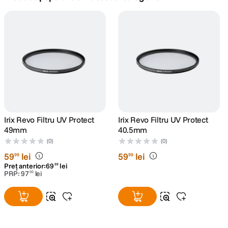
canon sx740 hs
5
.
lavaliera
6
.
card memorie
7
.
ulanzi
8
.
insta 360
Irix Revo Filtru UV Protect
Irix Revo Filtru UV Protect
9
.
49mm
40.5mm
(0)
(0)
godox
10
.
59
lei
59
lei
99
99
Preț anterior:
69
lei
99
PRP:
97
lei
00