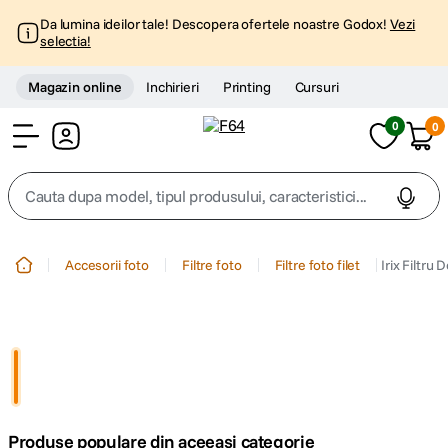
Da lumina ideilor tale! Descopera ofertele noastre Godox!
Vezi
selectia!
Magazin online
Inchirieri
Printing
Cursuri
0
0
Cont
Cauta dupa model, tipul produsului, caracteristici...
Top Cautari
Accesorii foto
Filtre foto
Filtre foto filet
Irix Filtr
canon g7x
1
.
trepied
2
.
trepied telefon
3
.
Produse populare din aceeasi categorie
peak design
4
.