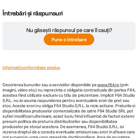
Întrebări și răspunsuri
Nu găsești răspunsul pe care îl cauți?
Pune o întrebare
Informatii conformitate produs
Descrierea bunurilor sau a serviciilor disponibile pe
www.f64.ro
(prin
imagini, video etc.) nu reprezinta o obligatie contractuala din partea F64,
acestea fiind utilizate exclusiv cu titlu de prezentare. Implicit F64 Studio
S.R.L. nu isi asuma raspunderea pentru eventualele erori de pret sau
stoc. Aceste erori nu obliga F64 Studio S.R.L. la nicio actiune. Preturile si
disponibilitatea produselor comercializate de catre F64 Studio SRL pot
suferi modificari ulterioare, acest lucru fiind influentat de factori externi
precum politica de preturi a distribuitorilor sau disponibilitatea
produselor pe stocul acestora. De asemenea, F64 Studio S.R.L. isi
rezerva dreptul de a corecta eventuale omisiuni sau erori in afisare care
pot surveni in urma unor greseli de dactilografiere, lipsa de acuratete