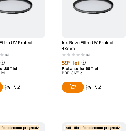
Filtru UV Protect
Irix Revo Filtru UV Protect
43mm
(0)
(0)
59
lei
99
or:
89
lei
Preț anterior:
69
lei
99
99
lei
PRP:
86
lei
00
tre filet discount progresiv
rafi - filtre filet discount progresiv