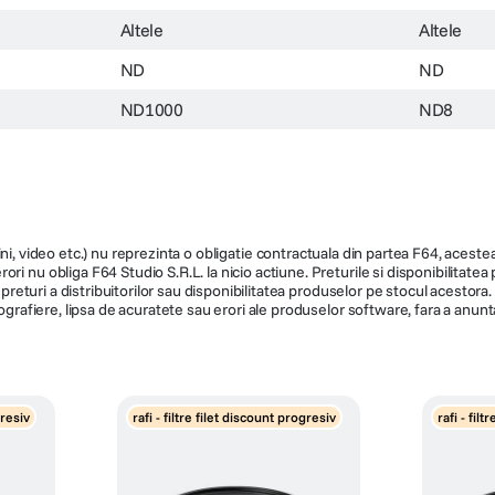
Altele
Altele
ND
ND
ND1000
ND8
ni, video etc.) nu reprezinta o obligatie contractuala din partea F64, acestea 
ri nu obliga F64 Studio S.R.L. la nicio actiune. Preturile si disponibilitate
de preturi a distribuitorilor sau disponibilitatea produselor pe stocul acesto
ografiere, lipsa de acuratete sau erori ale produselor software, fara a anunta
gresiv
rafi - filtre filet discount progresiv
rafi - fil