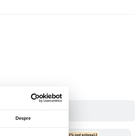
Despre
eclipsa12
-12% cod eclipsa12