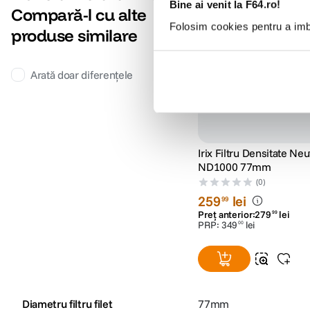
Bine ai venit la F64.ro!
Compară-l cu alte
rafi - filtre filet discount p
Folosim cookies pentru a imbu
rafi - filtre filet discount p
produse similare
rafi - filtre filet discount p
rafi - filtre filet discount p
Arată doar diferențele
Irix Filtru Densitate Neu
ND1000 77mm
(0)
259
lei
99
Preț anterior:
279
lei
99
PRP:
349
lei
00
Diametru filtru filet
77mm