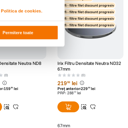
re filet discount progresiv
rafi - filtre filet discount progresiv
i
Politica de cookies.
re filet discount progresiv
rafi - filtre filet discount progresiv
re filet discount progresiv
rafi - filtre filet discount progresiv
re filet discount progresiv
rafi - filtre filet discount progresiv
Permitere toate
u Densitate Neutra ND8
Irix Filtru Densitate Neutra ND32
67mm
(0)
(0)
i
219
lei
99
or:
159
lei
Preț anterior:
229
lei
99
99
PRP:
288
lei
00
67mm