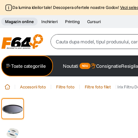
Da lumina ideilor tale! Descopera ofertele noastre Godox!
Vezi selec
Magazin online
Inchirieri
Printing
Cursuri
Cauta dupa model, tipul produsului, caracter
Top Cautari
Toate categoriile
Noutati
Consignatie
Resigila
canon g7x
1
.
Accesorii foto
Filtre foto
Filtre foto filet
Irix Filtr
trepied
2
.
trepied telefon
3
.
peak design
4
.
canon sx740 hs
5
.