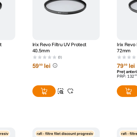
t
Irix Revo Filtru UV Protect
Irix Revo 
40.5mm
72mm
(0)
59
lei
79
lei
99
99
Preț anteri
PRP:
132
00
gresiv
rafi - filtre filet discount progresiv
rafi - fil