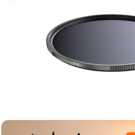
lavaliera
6
.
sony fx
7
.
card memorie
8
.
dji mic mini
9
.
dji osmo
10
.