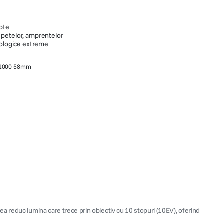
pte
petelor, amprentelor
rologice extreme
ND1000 58mm
a reduc lumina care trece prin obiectiv cu 10 stopuri (10EV), oferind