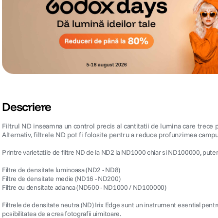
Descriere
Filtrul ND inseamna un control precis al cantitatii de lumina care trece 
Alternativ, filtrele ND pot fi folosite pentru a reduce profunzimea campu
Printre varietatile de filtre ND de la ND2 la ND1000 chiar si ND100000, putem 
Filtre de densitate luminoasa (ND2 - ND8)
Filtre de densitate medie (ND16 - ND200)
Filtre cu densitate adanca (ND500 - ND1000 / ND100000)
Filtrele de densitate neutra (ND) Irix Edge sunt un instrument esential pent
posibilitatea de a crea fotografii uimitoare.