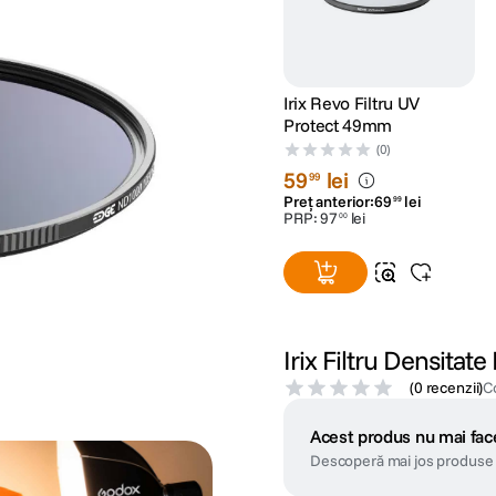
Irix Revo Filtru UV
Protect 49mm
(0)
59
lei
99
Preț anterior:
69
lei
99
PRP:
97
lei
00
Irix Filtru Densit
(
0 recenzii
)
C
Acest produs nu mai face
Descoperă mai jos produse 