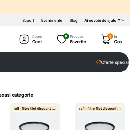
Suport
Evenimente
Blog
Ai nevoie de ajutor?
0
Produse
0
In
Cont
Favorite
Cos
Oferte special
eeasi categorie
rafi - filtre filet discount pr
rafi - filtre filet discount pr
ogresiv
ogresiv