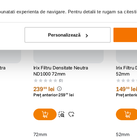
rogresiv
rafi - filtre filet discount progresiv
rafi - filt
natati experienta de navigare. Pentru detalii te rugam sa citest
rogresiv
rafi - filtre filet discount progresiv
rafi - filt
rogresiv
rafi - filtre filet discount progresiv
rafi - filt
rogresiv
rafi - filtre filet discount progresiv
rafi - filt
Personalizează
tra
Irix Filtru Densitate Neutra
Irix Filtr
ND1000 72mm
52mm
(0)
239
lei
149
le
99
99
Preț anterior:
259
lei
Preț anteri
99
72mm
52mm