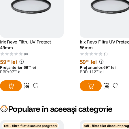
Irix Revo Filtru UV Protect
Irix Revo Filtru UV Protec
49mm
55mm
(0)
(0)
59
lei
59
lei
99
99
Preț anterior:
69
lei
Preț anterior:
69
lei
99
99
PRP:
97
lei
PRP:
112
lei
00
00
Populare în aceeași categorie
rafi - filtre filet discount progresiv
rafi - filtre filet discount pro