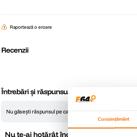
Raportează o eroare
Recenzii
Întrebări și răspunsuri
Nu găsești răspunsul pe care îl cauți?
Pune o întrebare
Consimțământ
Nu te-ai hotărât încă?
-12% cod eclipsa12