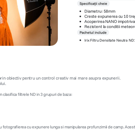
Specificații cheie
Diametru: 58mm
Creste expunerea cu 10 tre
Acoperirea NANO impotriva 
Rezistent la conditii meteo
Pachetul include
Irix Filtru Densitate Neutra 
prin obiectiv pentru un control creativ mai mare asupra expunerii.
lui.
clasifica filtrele ND in 3 grupuri de baza:
ru fotografierea cu expunere lunga si manipularea profunzimii de camp. Aceste