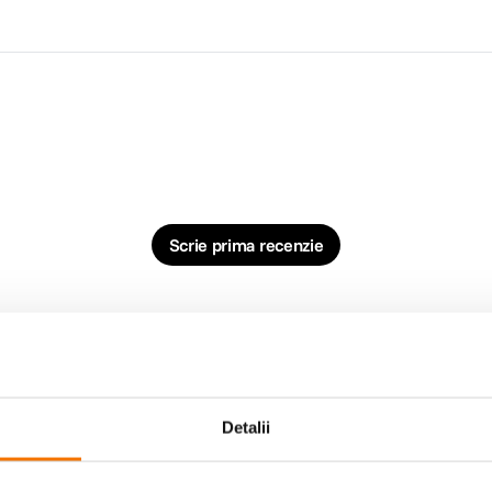
Scrie prima recenzie
Detalii
-12% cod eclipsa12
-12% cod 