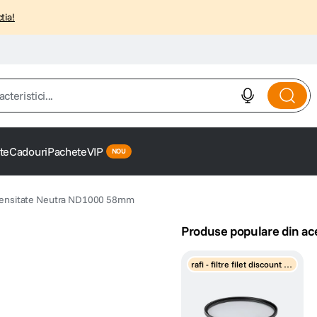
tia!
istici...
te
Cadouri
Pachete
VIP
u Densitate Neutra ND1000 58mm
Produse populare din ac
rafi - filtre filet discount pr
ogresiv