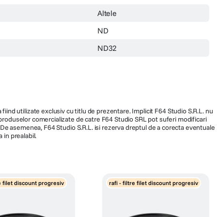
Altele
ND
ND32
fiind utilizate exclusiv cu titlu de prezentare. Implicit F64 Studio S.R.L. nu
a produselor comercializate de catre F64 Studio SRL pot suferi modificari
ra. De asemenea, F64 Studio S.R.L. isi rezerva dreptul de a corecta eventuale
 in prealabil.
tre filet discount progresiv
rafi - filtre filet discount progresiv