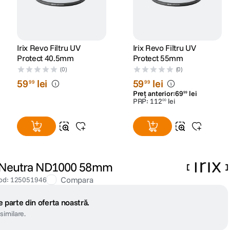
Irix Revo Filtru UV
Irix Revo Filtru UV
Protect 40.5mm
Protect 55mm
(0)
(0)
59
lei
59
lei
99
99
Preț anterior:
69
lei
99
PRP:
112
lei
00
ate Neutra ND1000 58mm
Compara
od
:
125051946
 parte din oferta noastră.
similare.