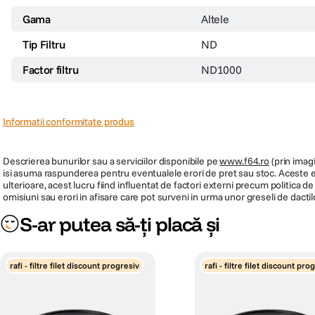
Gama
Altele
Tip Filtru
ND
Factor filtru
ND1000
Informatii conformitate produs
Descrierea bunurilor sau a serviciilor disponibile pe
www.f64.ro
(prin imagi
isi asuma raspunderea pentru eventualele erori de pret sau stoc. Aceste ero
ulterioare, acest lucru fiind influentat de factori externi precum politica 
omisiuni sau erori in afisare care pot surveni in urma unor greseli de dactil
S-ar putea să-ți placă și
rafi - filtre filet discount progresiv
rafi - filtre filet discount pro