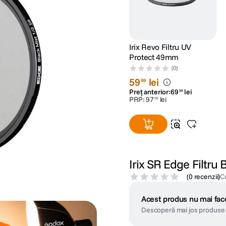
Irix Revo Filtru UV
Protect 49mm
(0)
59
lei
99
Preț anterior:
69
lei
99
PRP:
97
lei
00
Irix SR Edge Filtru
(
0 recenzii
)
C
Acest produs nu mai face
Descoperă mai jos produse 