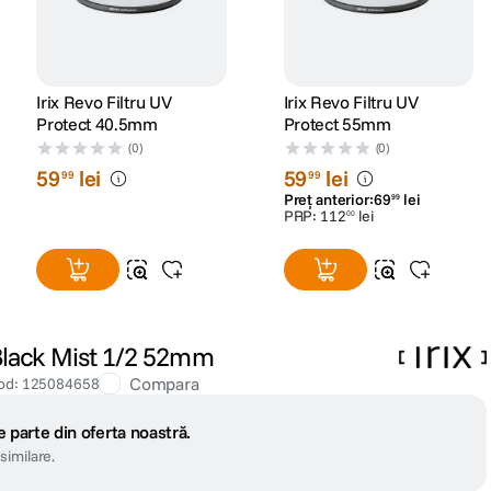
Irix Revo Filtru UV
Irix Revo Filtru UV
Protect 40.5mm
Protect 55mm
(0)
(0)
59
lei
59
lei
99
99
Preț anterior:
69
lei
99
PRP:
112
lei
00
 Black Mist 1/2 52mm
Compara
od
:
125084658
 parte din oferta noastră.
similare.