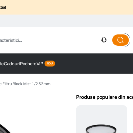
tia!
istici...
te
Cadouri
Pachete
VIP
e Filtru Black Mist 1/2 52mm
Produse populare din ac