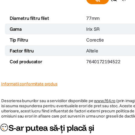
Diametru filtru filet
77mm
Gama
Irix SR
Tip Filtru
Corectie
Factor filtru
Altele
Cod producator
7640172194522
Informatii conformitate produs
Descrierea bunurilor sau a serviciilor disponibile pe
www.f64.ro
(prin imagi
isi asuma raspunderea pentru eventualele erori de pret sau stoc. Aceste ero
ulterioare, acest lucru fiind influentat de factori externi precum politica 
omisiuni sau erori in afisare care pot surveni in urma unor greseli de dactil
S-ar putea să-ți placă și