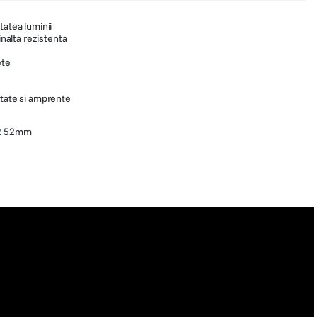
tatea luminii
inalta rezistenta
ete
itate si amprente
1/2 52mm