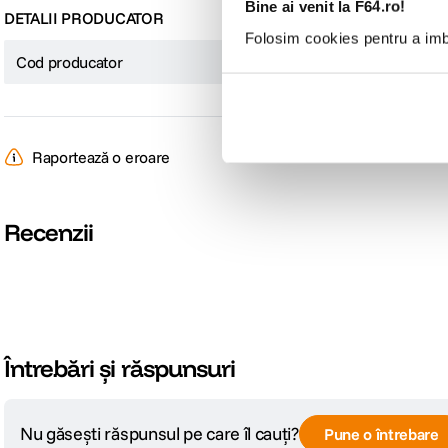
Bine ai venit la F64.ro!
DETALII PRODUCATOR
Folosim cookies pentru a imbu
Cod producator
7640172194492
Raportează o eroare
Recenzii
Întrebări și răspunsuri
Nu găsești răspunsul pe care îl cauți?
Pune o întrebare