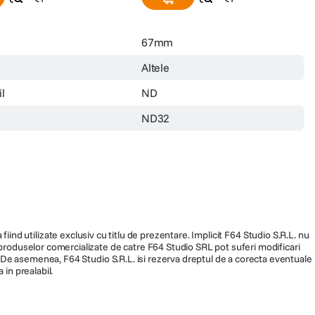
67mm
Altele
l
ND
ND32
fiind utilizate exclusiv cu titlu de prezentare. Implicit F64 Studio S.R.L. nu
a produselor comercializate de catre F64 Studio SRL pot suferi modificari
ra. De asemenea, F64 Studio S.R.L. isi rezerva dreptul de a corecta eventuale
 in prealabil.