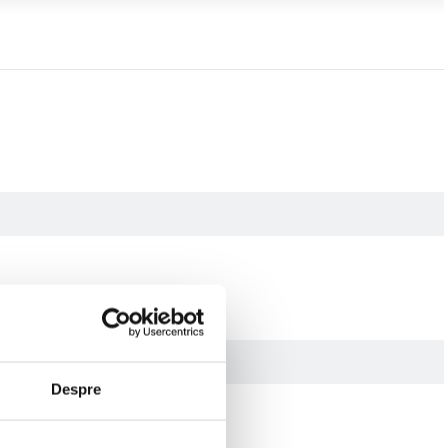
alta rezistenta si are un inel din aliaj de aluminiu. Straturile antireflex
a de peisaj, ofera o atmosfera romantica sau evidentiaza luminile in imaginile
mparea usoara a imaginii. Acest filtru este complet neutru din punct de vedere
Despre