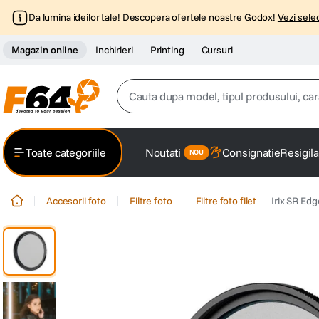
Da lumina ideilor tale! Descopera ofertele noastre Godox!
Vezi selec
Magazin online
Inchirieri
Printing
Cursuri
Cauta dupa model, tipul produsului, caracter
Top Cautari
Toate categoriile
Noutati
Consignatie
Resigila
canon g7x
1
.
Accesorii foto
Filtre foto
Filtre foto filet
Irix SR Edg
trepied
2
.
trepied telefon
3
.
peak design
4
.
canon sx740 hs
5
.