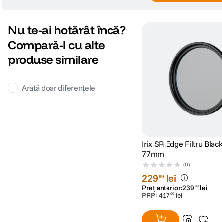
Nu te-ai hotărât încă?
Compară-l cu alte
produse similare
Arată doar diferențele
Irix SR Edge Filtru Blac
77mm
(0)
229
lei
99
Preț anterior:
239
lei
99
PRP:
417
lei
00