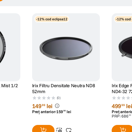
-12% cod eclipsa12
-12% cod 
k Mist 1/2
Irix Filtru Densitate Neutra ND8
Irix Edge 
52mm
ND4-32 
(0)
149
lei
499
le
99
99
Preț anterior:
159
lei
Preț anteri
99
PRP:
686
00