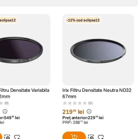
eclipsa12
-12% cod eclipsa12
Filtru Densitate Variabila
Irix Filtru Densitate Neutra ND32
72mm
67mm
(0)
(0)
i
219
lei
99
or:
549
lei
Preț anterior:
229
lei
99
99
lei
PRP:
288
lei
00