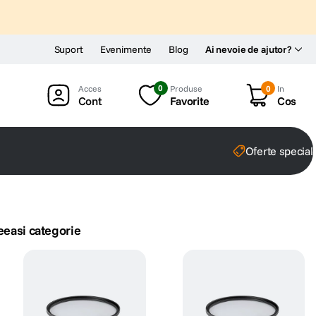
Suport
Evenimente
Blog
Ai nevoie de ajutor?
0
Produse
0
In
Cont
Favorite
Cos
Oferte special
eeasi categorie