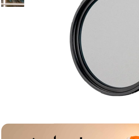
lavaliera
6
.
card memorie
7
.
dji mic mini
8
.
dji osmo
9
.
insta 360
10
.