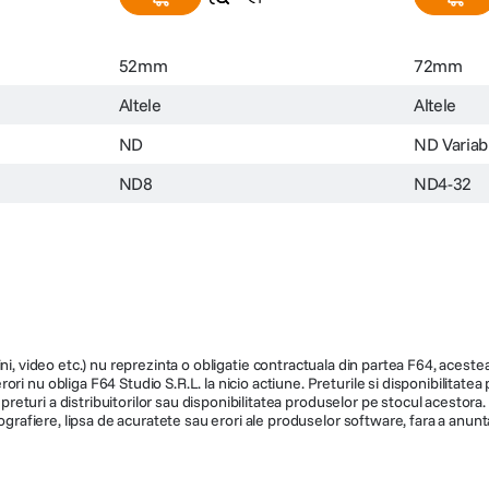
52mm
72mm
Altele
Altele
ND
ND Variabi
ND8
ND4-32
ni, video etc.) nu reprezinta o obligatie contractuala din partea F64, acestea 
ri nu obliga F64 Studio S.R.L. la nicio actiune. Preturile si disponibilitate
de preturi a distribuitorilor sau disponibilitatea produselor pe stocul acesto
ografiere, lipsa de acuratete sau erori ale produselor software, fara a anunta