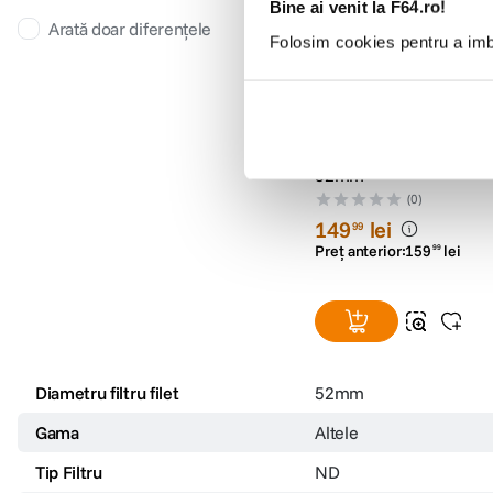
Bine ai venit la F64.ro!
Arată doar diferențele
Folosim cookies pentru a imbu
Irix Filtru Densitate Ne
52mm
(0)
149
lei
99
Preț anterior:
159
lei
99
Diametru filtru filet
52mm
Gama
Altele
Tip Filtru
ND