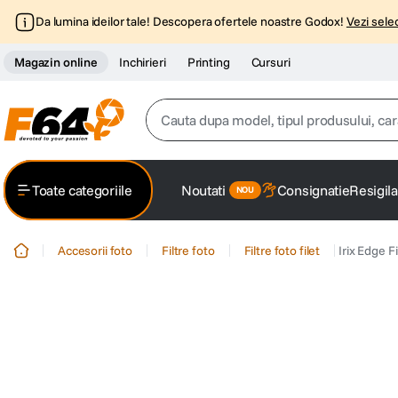
Da lumina ideilor tale! Descopera ofertele noastre Godox!
Vezi selec
Magazin online
Inchirieri
Printing
Cursuri
Cauta dupa model, tipul produsului, caracter
Top Cautari
Toate categoriile
Noutati
Consignatie
Resigila
canon g7x
1
.
Accesorii foto
Filtre foto
Filtre foto filet
Irix Edge 
trepied
2
.
trepied telefon
3
.
peak design
4
.
canon sx740 hs
5
.