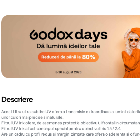
Descriere
Acest filtru ultra-subtire UV ofera o transmisie extraordinara a luminii datorita s
unor culori mai precise si naturale.
Filtrul UV Irix ofera, de asemenea protectie obiectivului frontal in circumsta
Filtrul UV Irix a fost conceput special pentru obiectivul Irix 15 / 2.4.
Are un cadru cu profil redus si margini zimtate care ofera o aderenta si o fu