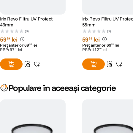
Irix Revo Filtru UV Protect
Irix Revo Filtru UV Protec
49mm
55mm
(0)
(0)
59
lei
59
lei
99
99
Preț anterior:
69
lei
Preț anterior:
69
lei
99
99
PRP:
97
lei
PRP:
112
lei
00
00
Populare în aceeași categorie