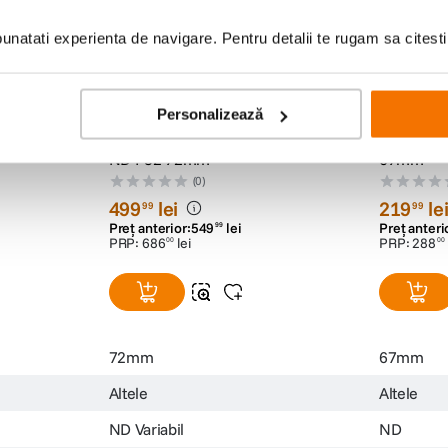
natati experienta de navigare. Pentru detalii te rugam sa citest
Personalizează
utra ND8
Irix Edge Filtru Densitate Variabila
Irix Filtr
ND4-32 72mm
67mm
(0)
499
lei
219
le
99
99
Preț anterior:
549
lei
Preț anteri
99
PRP:
686
lei
PRP:
288
00
00
72mm
67mm
Altele
Altele
ND Variabil
ND