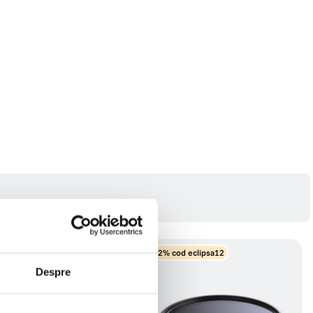
eclipsa12
-12% cod eclipsa12
Despre