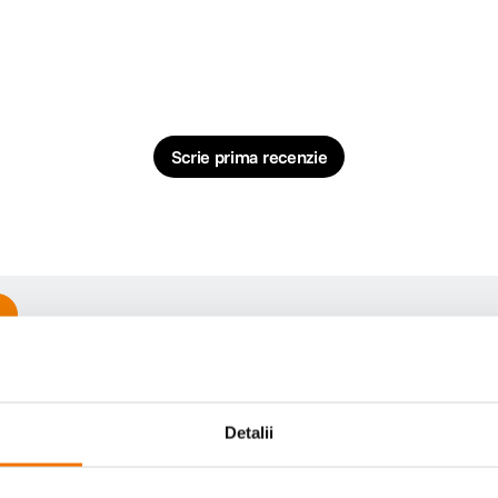
Scrie prima recenzie
-12% cod eclipsa12
-12% cod 
Detalii