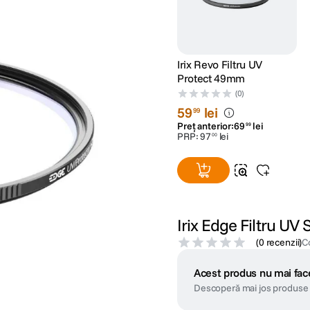
Irix Revo Filtru UV
Protect 49mm
(0)
59
lei
99
Preț anterior:
69
lei
99
PRP:
97
lei
00
Irix Edge Filtru U
(
0 recenzii
)
C
Acest produs nu mai face
Descoperă mai jos produse 