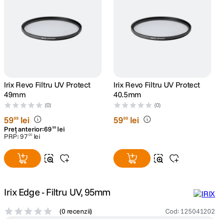
canon sx740 hs
5
.
lavaliera
6
.
card memorie
7
.
Irix Revo Filtru UV Protect
Irix Revo Filtru UV Protect
dji mic mini
8
.
49mm
40.5mm
(0)
(0)
dji osmo
9
.
59
lei
59
lei
99
99
Preț anterior:
69
lei
99
PRP:
97
lei
00
insta 360
10
.
Irix Edge - Filtru UV, 95mm
(
0 recenzii
)
Cod
:
125041202