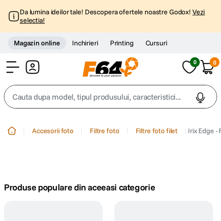
Da lumina ideilor tale! Descopera ofertele noastre Godox!
Vezi
selectia!
Magazin online
Inchirieri
Printing
Cursuri
0
0
Cont
Cauta dupa model, tipul produsului, caracteristici...
Top Cautari
Accesorii foto
Filtre foto
Filtre foto filet
Irix Edge -
canon g7x
1
.
trepied
2
.
Produse populare din aceeasi categorie
trepied telefon
3
.
peak design
4
.