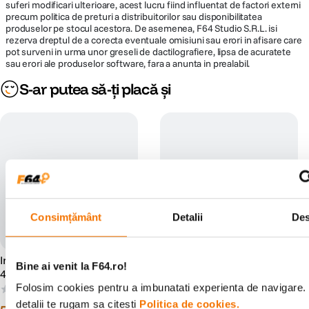
suferi modificari ulterioare, acest lucru fiind influentat de factori externi
precum politica de preturi a distribuitorilor sau disponibilitatea
produselor pe stocul acestora. De asemenea, F64 Studio S.R.L. isi
rezerva dreptul de a corecta eventuale omisiuni sau erori in afisare care
pot surveni in urma unor greseli de dactilografiere, lipsa de acuratete
sau erori ale produselor software, fara a anunta in prealabil.
S-ar putea să-ți placă și
Consimțământ
Detalii
Des
Irix Revo Filtru UV Protect
Irix Revo Filtru UV Protect
Bine ai venit la F64.ro!
49mm
55mm
Folosim cookies pentru a imbunatati experienta de navigare.
(0)
(0)
detalii te rugam sa citesti
Politica de cookies.
99
99