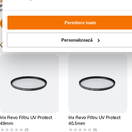
59
lei
59
lei
Preț anterior:
69
lei
Preț anterior:
69
lei
99
99
PRP:
97
lei
PRP:
112
lei
00
00
Permitere toate
Personalizează
Populare în aceeași categorie
Irix Revo Filtru UV Protect
Irix Revo Filtru UV Protect
49mm
40.5mm
(0)
(0)