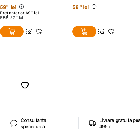
59
lei
59
lei
99
99
Preț anterior:
69
lei
99
PRP:
97
lei
00
Alatura-te comunitatii creatorilor
Descopera inspiratie, recomandari utile,
ghiduri foto-video si oferte pregatite special
pentru tine.
Consultanta
Livrare gratuita pe
specializata
499lei