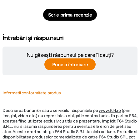
Scrie prima recenzie
Întrebări și răspunsuri
Nu găsești răspunsul pe care îl cauți?
Pune o întrebare
Informatii conformitate produs
Descrierea bunurilor sau a serviciilor disponibile pe
www.f64.ro
(prin
imagini, video etc.) nu reprezinta o obligatie contractuala din partea F64,
acestea fiind utilizate exclusiv cu titlu de prezentare. Implicit F64 Studio
S.R.L. nu isi asuma raspunderea pentru eventualele erori de pret sau
stoc. Aceste erori nu obliga F64 Studio S.R.L. la nicio actiune. Preturile si
disponibilitatea produselor comercializate de catre F64 Studio SRL pot