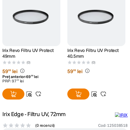
canon sx740 hs
5
.
lavaliera
6
.
card memorie
7
.
Irix Revo Filtru UV Protect
Irix Revo Filtru UV Protect
dji mic mini
8
.
49mm
40.5mm
(0)
(0)
dji osmo
9
.
59
lei
59
lei
99
99
Preț anterior:
69
lei
99
PRP:
97
lei
00
insta 360
10
.
Irix Edge - Filtru UV, 72mm
(
0 recenzii
)
Cod
:
125038518