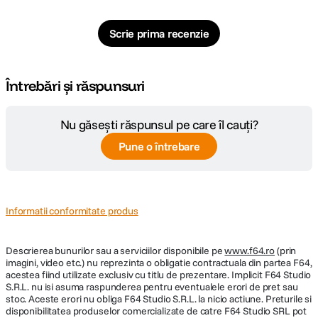
Scrie prima recenzie
Întrebări și răspunsuri
Nu găsești răspunsul pe care îl cauți?
Pune o întrebare
Informatii conformitate produs
Descrierea bunurilor sau a serviciilor disponibile pe
www.f64.ro
(prin
imagini, video etc.) nu reprezinta o obligatie contractuala din partea F64,
acestea fiind utilizate exclusiv cu titlu de prezentare. Implicit F64 Studio
S.R.L. nu isi asuma raspunderea pentru eventualele erori de pret sau
stoc. Aceste erori nu obliga F64 Studio S.R.L. la nicio actiune. Preturile si
disponibilitatea produselor comercializate de catre F64 Studio SRL pot