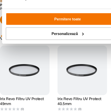
59
lei
59
lei
Preț anterior:
69
lei
Preț anterior:
69
lei
99
99
PRP:
97
lei
PRP:
112
lei
00
00
Permitere toate
Personalizează
Populare în aceeași categorie
Irix Revo Filtru UV Protect
Irix Revo Filtru UV Protect
49mm
40.5mm
(0)
(0)