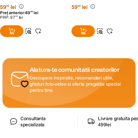
59
lei
59
lei
99
99
Preț anterior:
69
lei
99
PRP:
97
lei
00
Alatura-te comunitatii creatorilor
Descopera inspiratie, recomandari utile,
ghiduri foto-video si oferte pregatite special
pentru tine.
Consultanta
Livrare gratuita pe
specializata
499lei