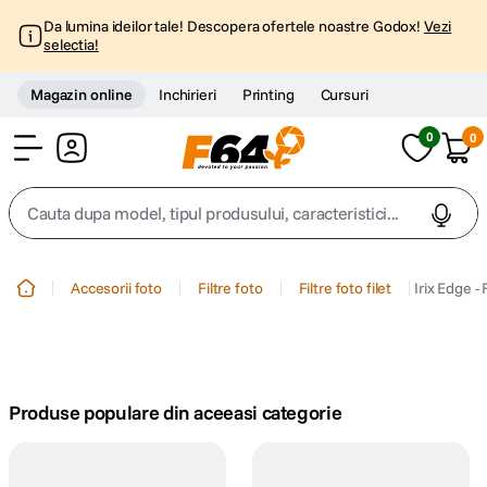
Da lumina ideilor tale! Descopera ofertele noastre Godox!
Vezi
selectia!
Magazin online
Inchirieri
Printing
Cursuri
0
0
Cont
Cauta dupa model, tipul produsului, caracteristici...
Top Cautari
Accesorii foto
Filtre foto
Filtre foto filet
Irix Edge -
canon g7x
1
.
trepied
2
.
Produse populare din aceeasi categorie
trepied telefon
3
.
peak design
4
.