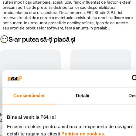
suferi modificari ulterioare, acest lucru fiind influentat de factori externi
precum politica de preturi a distribuitorilor sau disponibilitatea
produselor pe stocul acestora. De asemenea, F64 Studio S.R.L. isi
rezerva dreptul de a corecta eventuale omisiuni sau erori in afisare care
pot surveni in urma unor greseli de dactilografiere, lipsa de acuratete
sau erori ale produselor software, fara a anunta in prealabil.
S-ar putea să-ți placă și
Consimțământ
Detalii
Des
Irix Revo Filtru UV Protect
Irix Revo Filtru UV Protect
Bine ai venit la F64.ro!
49mm
55mm
Folosim cookies pentru a imbunatati experienta de navigare.
(0)
(0)
detalii te rugam sa citesti
Politica de cookies.
99
99