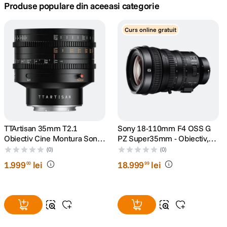
Produse populare din aceeasi categorie
canon sx740 hs
5
.
Curs online gratuit
lavaliera
6
.
card memorie
7
.
dji mic mini
8
.
dji osmo
9
.
TTArtisan 35mm T2.1
Sony 18-110mm F4 OSS G
Obiectiv Cine Montura Sony
PZ Super35mm - Obiectiv,
insta 360
10
.
E
Sony E
(0)
(0)
1
.
999
lei
18
.
999
lei
00
99