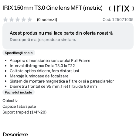
IRIX 150mm T3.0 Cine lens MFT (metric)
(
0 recenzii
)
Cod
:
125071035
Acest produs nu mai face parte din oferta noastră.
Descoperă mai jos produse similare.
Specificații cheie
Acopera dimensiunea senzorului Full-Frame
Interval diafragma: De la T3.0 la T22
Calitate optica ridicata, fara distorsiuni
Marcaje luminoase de focalizare
Sistem de montare magnetica a filtrelor si a parasolarelor
Diametru frontal de 95 mm, filet filtru de 86 mm
Pachetul include
Obiectiv
Capace fata/spate
Suport trepied (1/4"-20)
Descriere