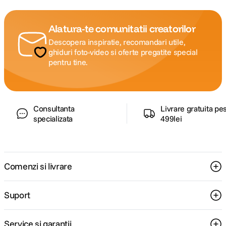
Alatura-te comunitatii creatorilor
Descopera inspiratie, recomandari utile,
ghiduri foto-video si oferte pregatite special
pentru tine.
Consultanta
Livrare gratuita pe
specializata
499lei
Comenzi si livrare
Suport
Service si garantii