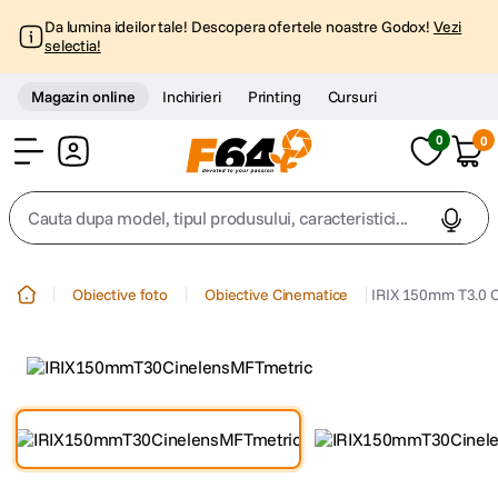
Da lumina ideilor tale! Descopera ofertele noastre Godox!
Vezi
selectia!
Magazin online
Inchirieri
Printing
Cursuri
0
0
Cont
Cauta dupa model, tipul produsului, caracteristici...
Top Cautari
Obiective foto
Obiective Cinematice
IRIX 150mm T3.0 C
canon g7x
1
.
trepied
2
.
trepied telefon
3
.
peak design
4
.