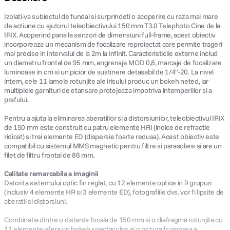
Izolati-va subiectul de fundal si surprindeti o acoperire cu raza mai mare
de actiune cu ajutorul teleobiectivului 150 mm T3.0 Telephoto Cine de la
IRIX. Acoperind pana la senzori de dimensiuni full-frame, acest obiectiv
incorporeaza un mecanism de focalizare reproiectat care permite trageri
mai precise in intervalul de la 2m la infinit. Caracteristicile externe includ
un diametru frontal de 95 mm, angrenaje MOD 0,8, marcaje de focalizare
luminoase in cm si un picior de sustinere detasabil de 1/4"-20. La nivel
intern, cele 11 lamele rotunjite ale irisului produc un bokeh neted, iar
multiplele garnituri de etansare protejeaza impotriva intemperiilor si a
prafului.
Pentru a ajuta la eliminarea aberatiilor si a distorsiunilor, teleobiectivul IRIX
de 150 mm este construit cu patru elemente HRI (indice de refractie
ridicat) si trei elemente ED (dispersie foarte redusa). Acest obiectiv este
compatibil cu sistemul MMS magnetic pentru filtre si parasolare si are un
filet de filtru frontal de 86 mm.
Calitate remarcabila a imaginii
Datorita sistemului optic fin reglat, cu 12 elemente optice in 9 grupuri
(inclusiv 4 elemente HR si 3 elemente ED), fotografiile dvs. vor fi lipsite de
aberatii si distorsiuni.
Combinatia dintre o distanta focala de 150 mm si o diafragma rotunjita cu
11 elemente ofera un bokeh spectaculos si o pictura frumoasa a