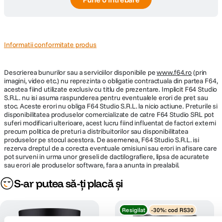
Informatii conformitate produs
Descrierea bunurilor sau a serviciilor disponibile pe
www.f64.ro
(prin
imagini, video etc.) nu reprezinta o obligatie contractuala din partea F64,
acestea fiind utilizate exclusiv cu titlu de prezentare. Implicit F64 Studio
S.R.L. nu isi asuma raspunderea pentru eventualele erori de pret sau
stoc. Aceste erori nu obliga F64 Studio S.R.L. la nicio actiune. Preturile si
disponibilitatea produselor comercializate de catre F64 Studio SRL pot
suferi modificari ulterioare, acest lucru fiind influentat de factori externi
precum politica de preturi a distribuitorilor sau disponibilitatea
produselor pe stocul acestora. De asemenea, F64 Studio S.R.L. isi
rezerva dreptul de a corecta eventuale omisiuni sau erori in afisare care
pot surveni in urma unor greseli de dactilografiere, lipsa de acuratete
sau erori ale produselor software, fara a anunta in prealabil.
S-ar putea să-ți placă și
Resigilat
-30%: cod RS30