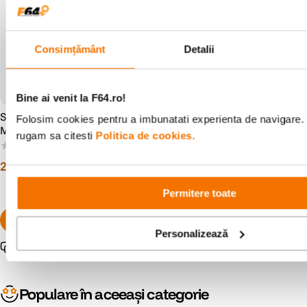
Consimțământ
Detalii
Bine ai venit la F64.ro!
Samyang 85mm T1.5 VDSLR
Resigilat: Samyang 85mm
Folosim cookies pentru a imbunatati experienta de navigare. P
MK2 Montura Canon RF
T1.5 Sony VDSLR - Cine
rugam sa citesti
Politica de cookies.
Lens - RS125005932-1
(0)
(0)
2
.
299
lei
1
.
179
lei
00
38
Preț anterior:
1
.
684
lei
83
Permitere toate
Personalizează
Pachet promo disponibil
Populare în aceeași categorie