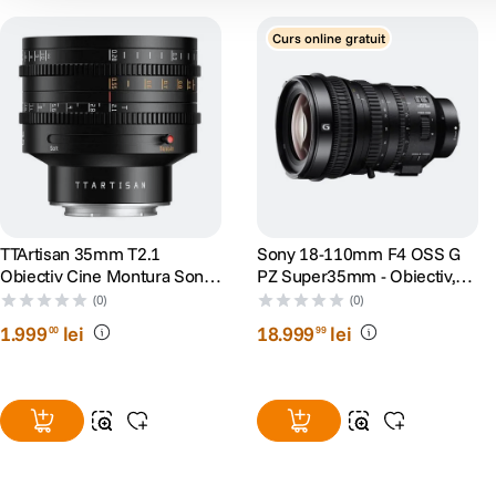
Curs online gratuit
TTArtisan 35mm T2.1
Sony 18-110mm F4 OSS G
Obiectiv Cine Montura Sony
PZ Super35mm - Obiectiv,
E
Sony E
(0)
(0)
1
.
999
lei
18
.
999
lei
00
99