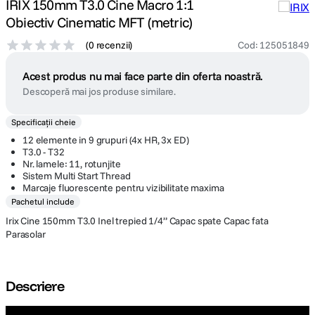
IRIX 150mm T3.0 Cine Macro 1:1
Obiectiv Cinematic MFT (metric)
(
0 recenzii
)
Cod
:
125051849
Acest produs nu mai face parte din oferta noastră.
Descoperă mai jos produse similare.
Specificații cheie
12 elemente in 9 grupuri (4x HR, 3x ED)
T3.0 - T32
Nr. lamele: 11, rotunjite
Sistem Multi Start Thread
Marcaje fluorescente pentru vizibilitate maxima
Pachetul include
Irix Cine 150mm T3.0 Inel trepied 1/4” Capac spate Capac fata
Parasolar
Descriere