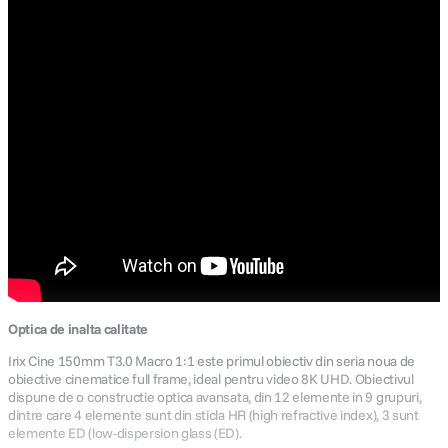
Optica de inalta calitate
Irix Cine 150mm T3.0 Macro 1:1 este primul obiectiv din seria noua de
obiective cinematice full frame, ideal pentru video 8K UHD. Obiectivul
dispune de o constructie optica avansata, din 12 elemente in 9 grupuri,
dintre care 4 elemente sunt din sticla HR (high refractive index), 3 sunt
elemente ED (low-dispersion glass (ED).