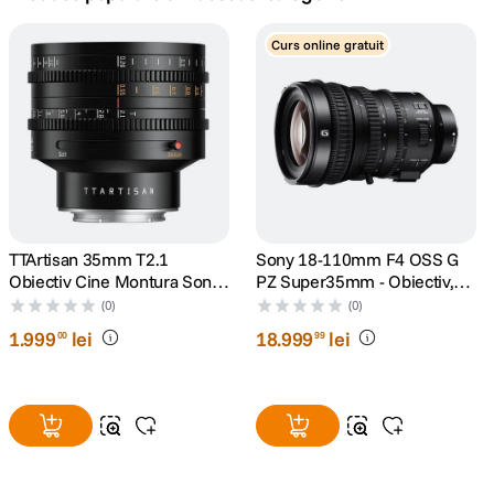
canon sx740 hs
Curs online gratuit
5
.
lavaliera
6
.
card memorie
7
.
ulanzi
8
.
insta 360
TTArtisan 35mm T2.1
Sony 18-110mm F4 OSS G
9
.
Obiectiv Cine Montura Sony
PZ Super35mm - Obiectiv,
E
Sony E
(0)
(0)
godox
10
.
1
.
999
lei
18
.
999
lei
00
99