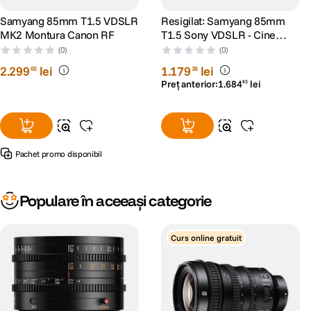
Samyang 85mm T1.5 VDSLR
Resigilat: Samyang 85mm
MK2 Montura Canon RF
T1.5 Sony VDSLR - Cine
Lens - RS125005932-1
(0)
(0)
2
.
299
lei
1
.
179
lei
00
38
Preț anterior:
1
.
684
lei
83
Pachet promo disponibil
Populare în aceeași categorie
Curs online gratuit