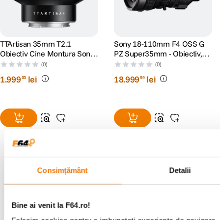
TTArtisan 35mm T2.1
Sony 18-110mm F4 OSS G
Obiectiv Cine Montura Sony
PZ Super35mm - Obiectiv,
E
Sony E
(0)
(0)
1
.
999
lei
18
.
999
lei
00
99
Consimțământ
Detalii
Alatura-te comunitatii creatorilor
Descopera inspiratie, recomandari utile,
ghiduri foto-video si oferte pregatite special
Bine ai venit la F64.ro!
pentru tine.