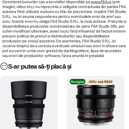
- Dimensiuni: 97 x 136 mm
Descrierea bunurilor sau a serviciilor disponibile pe
www.f64.ro
(prin
imagini, video etc.) nu reprezinta o obligatie contractuala din partea F64,
- Greutate: 1105 g
acestea fiind utilizate exclusiv cu titlu de prezentare. Implicit F64 Studio
S.R.L. nu isi asuma raspunderea pentru eventualele erori de pret sau
stoc. Aceste erori nu obliga F64 Studio S.R.L. la nicio actiune. Preturile si
disponibilitatea produselor comercializate de catre F64 Studio SRL pot
suferi modificari ulterioare, acest lucru fiind influentat de factori externi
precum politica de preturi a distribuitorilor sau disponibilitatea
produselor pe stocul acestora. De asemenea, F64 Studio S.R.L. isi
rezerva dreptul de a corecta eventuale omisiuni sau erori in afisare care
pot surveni in urma unor greseli de dactilografiere, lipsa de acuratete
sau erori ale produselor software, fara a anunta in prealabil.
S-ar putea să-ți placă și
Resigilat
-30%: cod RS30