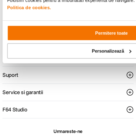
Folosim cookies pentru a imbunatati experienta de navigare. P
Politica de cookies.
Consultanta
Livrare gratuita pe
specializata
499lei
Permitere toate
Personalizează
Comenzi si livrare
Suport
Service si garantii
F64 Studio
Urmareste-ne