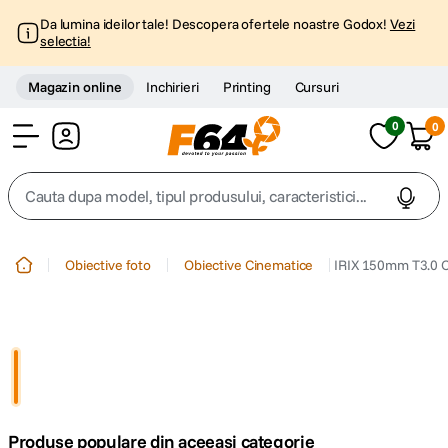
Da lumina ideilor tale! Descopera ofertele noastre Godox!
Vezi
selectia!
Magazin online
Inchirieri
Printing
Cursuri
0
0
Cont
Cauta dupa model, tipul produsului, caracteristici...
Top Cautari
Obiective foto
Obiective Cinematice
IRIX 150mm T3.0 C
canon g7x
1
.
trepied
2
.
trepied telefon
3
.
Produse populare din aceeasi categorie
peak design
4
.