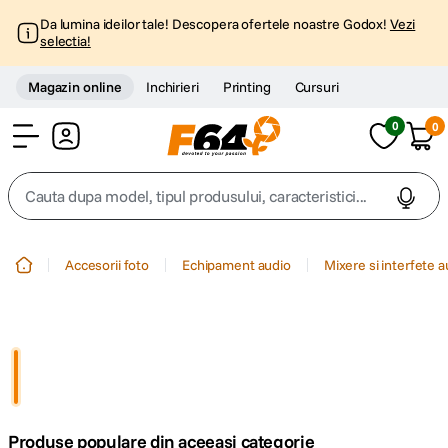
Da lumina ideilor tale! Descopera ofertele noastre Godox!
Vezi
selectia!
Magazin online
Inchirieri
Printing
Cursuri
0
0
Cont
Cauta dupa model, tipul produsului, caracteristici...
Top Cautari
Accesorii foto
Echipament audio
Mixere si interfete a
canon g7x
1
.
trepied
2
.
trepied telefon
3
.
Produse populare din aceeasi categorie
peak design
4
.