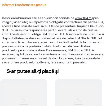
Informatii conformitate produs
Descrierea bunurilor sau a serviciilor disponibile pe
www.f64.ro
(prin
imagini, video etc.) nu reprezinta o obligatie contractuala din partea F64,
acestea fiind utilizate exclusiv cu titlu de prezentare. Implicit F64 Studio
S.R.L. nu isi asuma raspunderea pentru eventualele erori de pret sau
stoc. Aceste erori nu obliga F64 Studio S.R.L. la nicio actiune. Preturile si
disponibilitatea produselor comercializate de catre F64 Studio SRL pot
suferi modificari ulterioare, acest lucru fiind influentat de factori externi
precum politica de preturi a distribuitorilor sau disponibilitatea
produselor pe stocul acestora. De asemenea, F64 Studio S.R.L. isi
rezerva dreptul de a corecta eventuale omisiuni sau erori in afisare care
pot surveni in urma unor greseli de dactilografiere, lipsa de acuratete
sau erori ale produselor software, fara a anunta in prealabil.
S-ar putea să-ți placă și