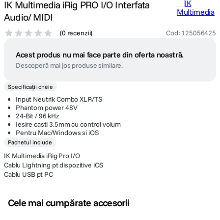
IK Multimedia iRig PRO I/O Interfata
Audio/ MIDI
(
0 recenzii
)
Cod
:
125056425
Acest produs nu mai face parte din oferta noastră.
Descoperă mai jos produse similare.
Specificații cheie
Input Neutrik Combo XLR/TS
Phantom power 48V
24-Bit / 96 kHz
Iesire casti 3.5mm cu control volum
Pentru Mac/Windows si iOS
Pachetul include
IK Multimedia iRig Pro I/O
Cablu Lightning pt dispozitive iOS
Cablu USB pt PC
Cele mai cumpărate accesorii