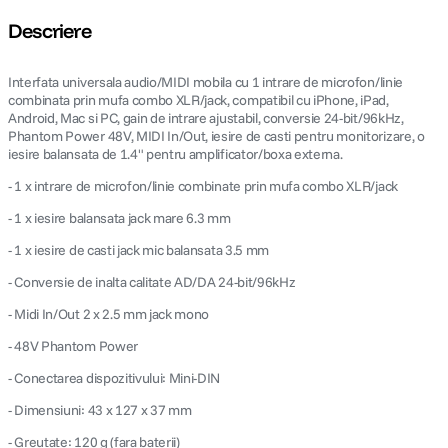
Descriere
Interfata universala audio/MIDI mobila cu 1 intrare de microfon/linie
combinata prin mufa combo XLR/jack, compatibil cu iPhone, iPad,
Android, Mac si PC, gain de intrare ajustabil, conversie 24-bit/96kHz,
Phantom Power 48V, MIDI In/Out, iesire de casti pentru monitorizare, o
iesire balansata de 1.4" pentru amplificator/boxa externa.
- 1 x intrare de microfon/linie combinate prin mufa combo XLR/jack
- 1 x iesire balansata jack mare 6.3 mm
- 1 x iesire de casti jack mic balansata 3.5 mm
- Conversie de inalta calitate AD/DA 24-bit/96kHz
- Midi In/Out 2 x 2.5 mm jack mono
- 48V Phantom Power
- Conectarea dispozitivului: Mini-DIN
- Dimensiuni: 43 x 127 x 37 mm
- Greutate: 120 g (fara baterii)