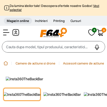
Da lumina ideilor tale! Descopera ofertele noastre Godox!
Vezi
selectia!
Magazin online
Inchirieri
Printing
Cursuri
0
0
Cont
Cauta dupa model, tipul produsului, caracteristici...
Top Cautari
Camere de actiune si drone
Accesorii camere de actiune
canon g7x
1
.
trepied
2
.
trepied telefon
3
.
peak design
4
.