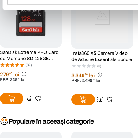
SanDisk Extreme PRO Card
Insta360 X5 Camera Video
de Memorie SD 128GB
de Actiune Essentials Bundle
SDXC UHS-I Class 10 U3 V30
(87)
(0)
+ 2 Ani RescuePRO Deluxe
279
lei
00
3
.
349
lei
00
PRP:
339
lei
90
PRP:
3
.
499
lei
90
Populare în aceeași categorie