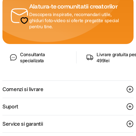
Alatura-te comunitatii creatorilor
Descopera inspiratie, recomandari utile,
ghiduri foto-video si oferte pregatite special
pentru tine.
Consultanta
Livrare gratuita pe
specializata
499lei
Comenzi si livrare
Suport
Service si garantii