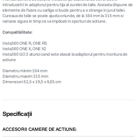
introduceti-l in adaptorul pentru tija al curelei de talie. Aceasta dispune de
elemente de fixare cu carlige si bucle pentru a o strange in jurul taliei.
Cureaua de talie se poate ajusta oriunde, de la 164 mm la 315 mm si
ramane sigura in timp ce va implicati in sporturi de actiune.
Compatibilitate:
Insta360 ONE R, ONE RS
Insta360 ONE X, ONE X2
Insta360 GO 2 atunci cand este atasat la adaptorul pentru montura de
actiune
Diametru minim 164 mm
Diametru maxim 315 mm
Dimensiuni 52,5 x 19,5 x 9,05 cm
Specificații
ACCESORII CAMERE DE ACTIUNE: