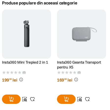
Produse populare din aceeasi categorie
lavaliera
5
.
canon sx740 hs
6
.
card memorie
7
.
sony fx
8
.
dji mic mini
9
.
Insta360 Mini Trepied 2 in 1
Insta360 Geanta Transport
pentru X5
dji osmo pocket 4
10
.
(0)
(0)
199
lei
169
lei
90
90