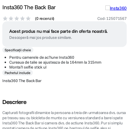
Insta360 The Back Bar
(
0 recenzii
)
Cod
:
125071567
Acest produs nu mai face parte din oferta noastră.
Descoperă mai jos produse similare.
Specificații cheie
Pentru camerele de ac?iune Insta360
Cureaua de talie se ajusteaza de la 164mm la 315mm
Monta?i selfie stick ul
Pachetul include
Insta360 The Back Bar
Descriere
Capturati fotografii dinamice la persoana a treia din urmatoarea dvs. cursa
pe traseu sau cu bicicleta de munte cu versiunea standard a barei spate
Insta360 The Back Bar si camera dvs. de actiune Insta360. Pur si simplu
montati camera de actiune Insta360 pe bastonul de selfie ales si