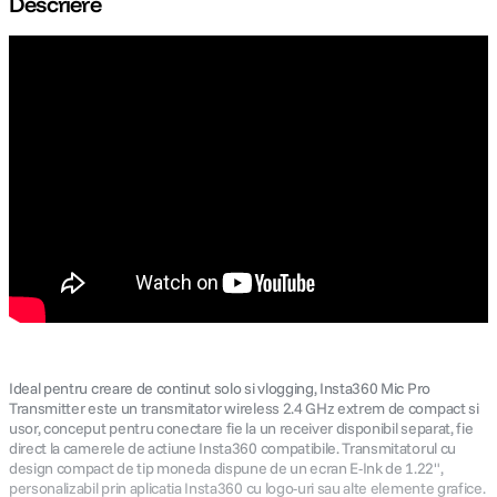
Descriere
lavaliera
5
.
canon sx740 hs
6
.
card memorie
7
.
sony fx
8
.
dji mic mini
9
.
dji osmo pocket 4
10
.
Ideal pentru creare de continut solo si vlogging, Insta360 Mic Pro
Transmitter este un transmitator wireless 2.4 GHz extrem de compact si
usor, conceput pentru conectare fie la un receiver disponibil separat, fie
direct la camerele de actiune Insta360 compatibile. Transmitatorul cu
design compact de tip moneda dispune de un ecran E-Ink de 1.22",
personalizabil prin aplicatia Insta360 cu logo-uri sau alte elemente grafice.