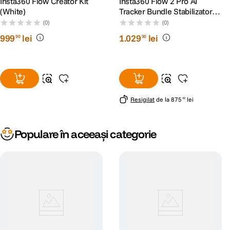
Insta360 Flow Creator Kit
Insta360 Flow 2 Pro AI
(White)
Tracker Bundle Stabilizator
Stone Gray
(0)
(0)
999
lei
1
.
029
lei
90
90
Resigilat
de la
875
lei
42
Populare în aceeași categorie