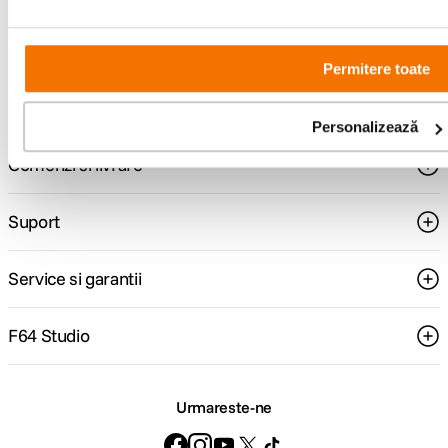
Consultanta
Livrare gratuita pe
Permitere toate
specializata
499lei
Personalizează
Comenzi si livrare
Suport
Service si garantii
F64 Studio
Urmareste-ne