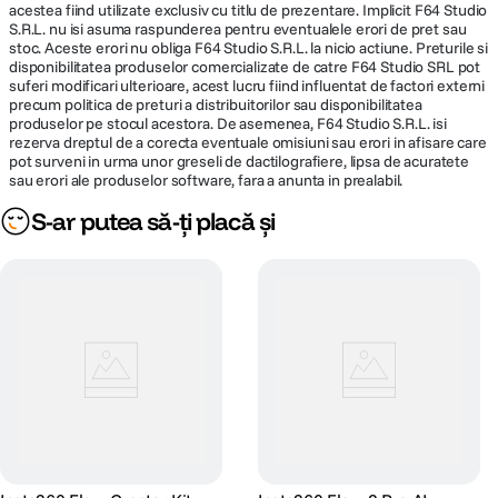
acestea fiind utilizate exclusiv cu titlu de prezentare. Implicit F64 Studio
S.R.L. nu isi asuma raspunderea pentru eventualele erori de pret sau
stoc. Aceste erori nu obliga F64 Studio S.R.L. la nicio actiune. Preturile si
disponibilitatea produselor comercializate de catre F64 Studio SRL pot
suferi modificari ulterioare, acest lucru fiind influentat de factori externi
precum politica de preturi a distribuitorilor sau disponibilitatea
produselor pe stocul acestora. De asemenea, F64 Studio S.R.L. isi
rezerva dreptul de a corecta eventuale omisiuni sau erori in afisare care
pot surveni in urma unor greseli de dactilografiere, lipsa de acuratete
sau erori ale produselor software, fara a anunta in prealabil.
S-ar putea să-ți placă și