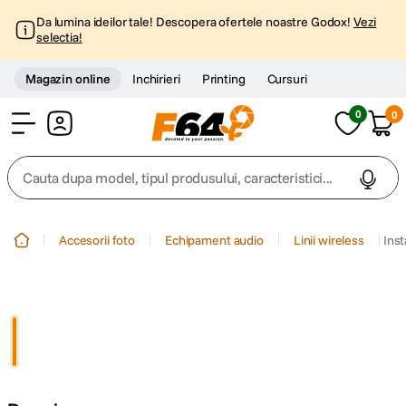
Da lumina ideilor tale! Descopera ofertele noastre Godox!
Vezi
selectia!
Magazin online
Inchirieri
Printing
Cursuri
0
0
Cont
Cauta dupa model, tipul produsului, caracteristici...
Top Cautari
Accesorii foto
Echipament audio
Linii wireless
Inst
canon g7x
1
.
trepied
2
.
trepied telefon
3
.
peak design
4
.