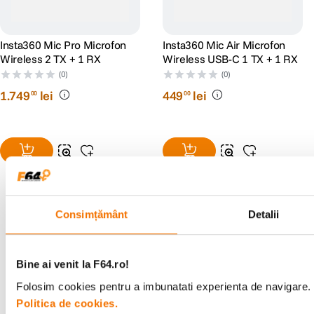
Insta360 Mic Pro Microfon
Insta360 Mic Air Microfon
Wireless 2 TX + 1 RX
Wireless USB-C 1 TX + 1 RX
(0)
(0)
1
.
749
lei
449
lei
00
00
Consimțământ
Detalii
Alatura-te comunitatii creatorilor
Descopera inspiratie, recomandari utile,
Bine ai venit la F64.ro!
ghiduri foto-video si oferte pregatite special
pentru tine.
Folosim cookies pentru a imbunatati experienta de navigare. P
Politica de cookies.