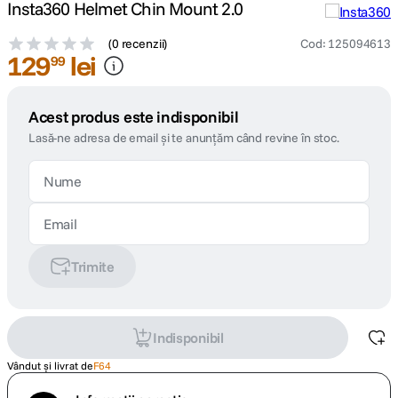
Insta360 Helmet Chin Mount 2.0
(
0 recenzii
)
Cod
:
125094613
129
lei
99
Acest produs este indisponibil
Lasă-ne adresa de email și te anunțăm când revine în stoc.
Trimite
Indisponibil
Vândut și livrat de
F64