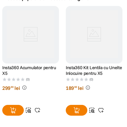
canon sx740 hs
5
.
lavaliera
6
.
card memorie
7
.
ulanzi
8
.
insta 360
Insta360 Acumulator pentru
9
.
Insta360 Kit Lentila cu Unelte
X5
Inlocuire pentru X5
godox
(0)
(0)
10
.
299
lei
189
lei
90
90