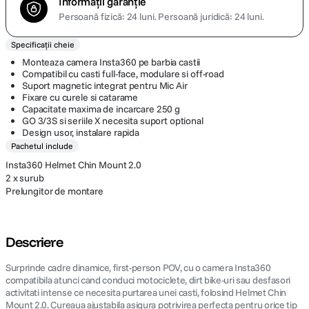
Informații garanție
Persoană fizică: 24 luni.
Persoană juridică: 24 luni.
Specificații cheie
Monteaza camera Insta360 pe barbia castii
Compatibil cu casti full-face, modulare si off-road
Suport magnetic integrat pentru Mic Air
Fixare cu curele si catarame
Capacitate maxima de incarcare 250 g
GO 3/3S si seriile X necesita suport optional
Design usor, instalare rapida
Pachetul include
Insta360 Helmet Chin Mount 2.0
2 x surub
Prelungitor de montare
Descriere
Surprinde cadre dinamice, first-person POV, cu o camera Insta360
compatibila atunci cand conduci motociclete, dirt bike-uri sau desfasori
activitati intense ce necesita purtarea unei casti, folosind Helmet Chin
Mount 2.0. Cureaua ajustabila asigura potrivirea perfecta pentru orice tip