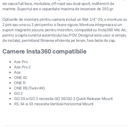
de casca full-face, modulara, off-road sau dual-sport, indiferent de
marime. Suportul are o capacitate maxima de incarcare de 250 gr.
Optiunile de montare pentru camera includ un filet 1/4"-20, o montura cu
2 pini sau una cu 3 pini pentru o fixare sigura. Montura integreaza si un
suport magnetic ascuns pentru microfon, compatibil cu Insta360 Mic Air,
pentru a capta sunetul autenticului tau POV. Designul este usor si simplu
de instalat, permitand filmarea eficienta pe teren, fara batai de cap.
Camere Insta360 compatibile
Ace Pro
Ace Pro 2
Ace
ONE X2
ONE R
ONE RS (Twin/4K)
GO 2
GO 3S si GO 3 necesita GO 3S/GO 3 Quick Release Mount
X5, X4 si X3 necesita Vertical-Horizontal Mount