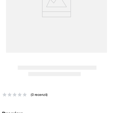
canon sx740 hs
5
.
lavaliera
6
.
card memorie
7
.
ulanzi
8
.
insta 360
9
.
godox
10
.
(
0 recenzii
)