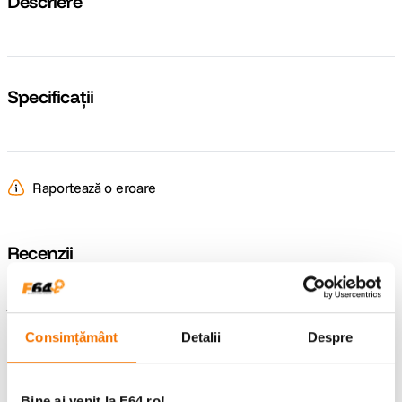
Descriere
Specificații
Raportează o eroare
Recenzii
Întrebări și răspunsuri
Consimțământ
Detalii
Despre
Nu găsești răspunsul pe care îl cauți?
Pune o întrebare
Bine ai venit la F64.ro!