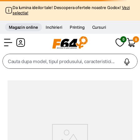
Da lumina ideilor tale! Descopera ofertele noastre Godox!
Vezi
selectia!
Magazin online
Inchirieri
Printing
Cursuri
0
0
Cont
Cauta dupa model, tipul produsului, caracteristici...
Top Cautari
canon g7x
1
.
trepied
2
.
trepied telefon
3
.
peak design
4
.