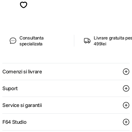
ghiduri foto-video si oferte pregatite special
pentru tine.
Consultanta
Livrare gratuita pe
specializata
499lei
Comenzi si livrare
Suport
Service si garantii
F64 Studio