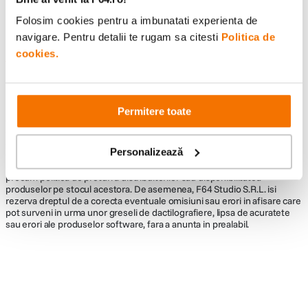
Folosim cookies pentru a imbunatati experienta de
navigare. Pentru detalii te rugam sa citesti
Politica de
cookies.
Informatii conformitate produs
Descrierea bunurilor sau a serviciilor disponibile pe
www.f64.ro
(prin
imagini, video etc.) nu reprezinta o obligatie contractuala din partea F64,
Permitere toate
acestea fiind utilizate exclusiv cu titlu de prezentare. Implicit F64 Studio
S.R.L. nu isi asuma raspunderea pentru eventualele erori de pret sau
stoc. Aceste erori nu obliga F64 Studio S.R.L. la nicio actiune. Preturile si
Personalizează
disponibilitatea produselor comercializate de catre F64 Studio SRL pot
suferi modificari ulterioare, acest lucru fiind influentat de factori externi
precum politica de preturi a distribuitorilor sau disponibilitatea
produselor pe stocul acestora. De asemenea, F64 Studio S.R.L. isi
rezerva dreptul de a corecta eventuale omisiuni sau erori in afisare care
pot surveni in urma unor greseli de dactilografiere, lipsa de acuratete
sau erori ale produselor software, fara a anunta in prealabil.
Alatura-te comunitatii creatorilor
Descopera inspiratie, recomandari utile,