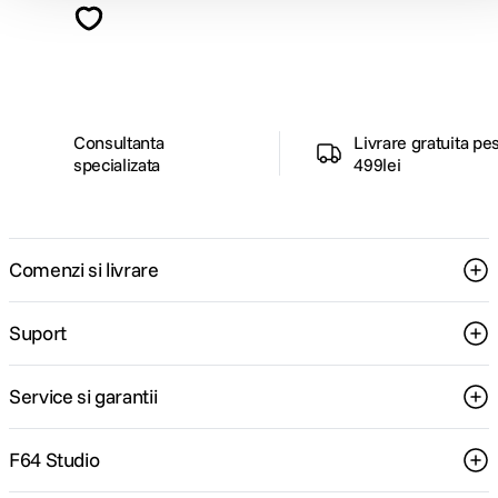
ghiduri foto-video si oferte pregatite special
pentru tine.
Consultanta
Livrare gratuita pe
specializata
499lei
Comenzi si livrare
Suport
Service si garantii
F64 Studio