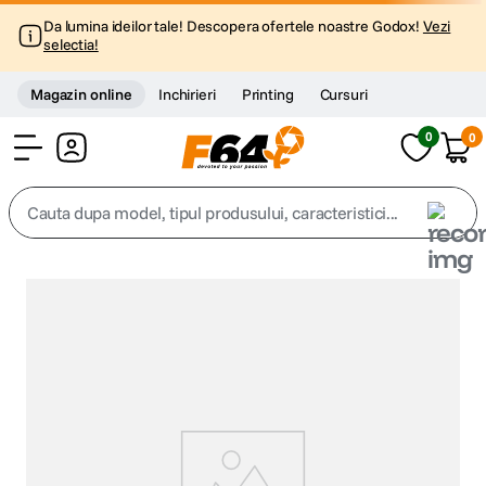
Da lumina ideilor tale! Descopera ofertele noastre Godox!
Vezi
selectia!
Magazin online
Inchirieri
Printing
Cursuri
0
0
Cont
Cauta dupa model, tipul produsului, caracteristici...
Top Cautari
canon g7x
1
.
trepied
2
.
trepied telefon
3
.
peak design
4
.