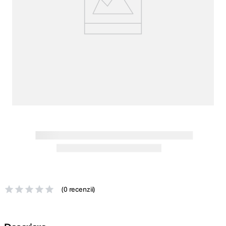
canon sx740 hs
5
.
lavaliera
6
.
card memorie
7
.
dji mic mini
8
.
dji osmo
9
.
insta 360
10
.
(
0 recenzii
)