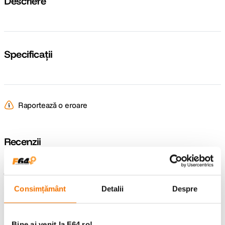
Descriere
Specificații
Raportează o eroare
Recenzii
Întrebări și răspunsuri
Consimțământ
Detalii
Despre
Nu găsești răspunsul pe care îl cauți?
Pune o întrebare
Bine ai venit la F64.ro!