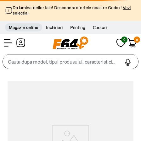
Da lumina ideilor tale! Descopera ofertele noastre Godox!
Vezi
selectia!
Magazin online
Inchirieri
Printing
Cursuri
0
0
Cont
Cauta dupa model, tipul produsului, caracteristici...
Top Cautari
canon g7x
1
.
trepied
2
.
trepied telefon
3
.
peak design
4
.