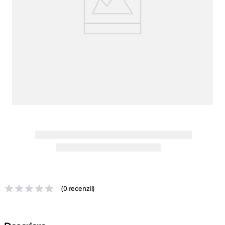
lavaliera
5
.
canon sx740 hs
6
.
card memorie
7
.
sony fx
8
.
dji mic mini
9
.
dji osmo pocket 4
10
.
(
0 recenzii
)