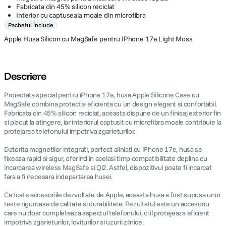
Fabricata din 45% silicon reciclat
Interior cu captuseala moale din microfibra
Pachetul include
Apple Husa Silicon cu MagSafe pentru IPhone 17e Light Moss
Descriere
Proiectata special pentru iPhone 17e, husa Apple Silicone Case cu
MagSafe combina protectia eficienta cu un design elegant si confortabil.
Fabricata din 45% silicon reciclat, aceasta dispune de un finisaj exterior fin
si placut la atingere, iar interiorul captusit cu microfibra moale contribuie la
protejarea telefonului impotriva zgarieturilor.
Datorita magnetilor integrati, perfect aliniati cu iPhone 17e, husa se
fixeaza rapid si sigur, oferind in acelasi timp compatibilitate deplina cu
incarcarea wireless MagSafe si Qi2. Astfel, dispozitivul poate fi incarcat
fara a fi necesara indepartarea husei.
Ca toate accesoriile dezvoltate de Apple, aceasta husa a fost supusa unor
teste riguroase de calitate si durabilitate. Rezultatul este un accesoriu
care nu doar completeaza aspectul telefonului, ci il protejeaza eficient
impotriva zgarieturilor, loviturilor si uzurii zilnice.