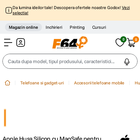
Da lumina ideilor tale! Descopera ofertele noastre Godox!
Vezi
selectia!
Magazin online
Inchirieri
Printing
Cursuri
0
0
Cont
Cauta dupa model, tipul produsului, caracteristici...
Top Cautari
Telefoane si gadget-uri
Accesorii telefoane mobile
Hu
canon g7x
1
.
trepied
2
.
trepied telefon
3
.
Apple Husa Silicon cu MagSafe pentru
peak design
4
.