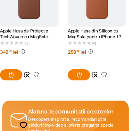
Apple Husa de Protectie
Apple Husa din Silicon cu
TechWoven cu MagSafe
MagSafe pentru iPhone 17
pentru iPhone 17 Pro Max
Pro Max Terra Cotta
(0)
(0)
Sienna
349
lei
299
lei
90
90
Alatura-te comunitatii creatorilor
Descopera inspiratie, recomandari utile,
ghiduri foto-video si oferte pregatite special
pentru tine.