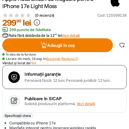
IPhone 17e Light Moss
canon sx740 hs
5
.
(
0 recenzii
)
Cod
:
125099138
299
lei
90
lavaliera
6
.
299 puncte de fidelitate
Rate fără dobânda de la
12
lei
Vezi detalii
49
card memorie
7
.
Adaugă în coș
dji mic mini
8
.
În stoc de la furnizor
Livrare: de marți, 18 aug. în
Bucuresti (Sectorul 3)
Vândut și livrat de
F64
dji osmo
9
.
Informații garanție
Persoană fizică: 12 luni.
Persoană juridică: 12 luni.
insta 360
10
.
Publicare în SICAP
Solicită produsul în platformă.
Vezi detalii
Specificații cheie
Compatibila cu iPhone 17e
MagSafe integrat pentru incarcare wireless rapida