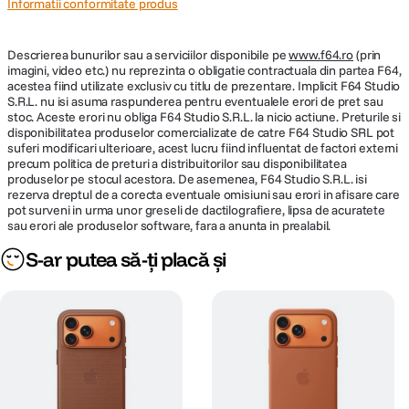
Informatii conformitate produs
Descrierea bunurilor sau a serviciilor disponibile pe
www.f64.ro
(prin
imagini, video etc.) nu reprezinta o obligatie contractuala din partea F64,
acestea fiind utilizate exclusiv cu titlu de prezentare. Implicit F64 Studio
S.R.L. nu isi asuma raspunderea pentru eventualele erori de pret sau
stoc. Aceste erori nu obliga F64 Studio S.R.L. la nicio actiune. Preturile si
disponibilitatea produselor comercializate de catre F64 Studio SRL pot
suferi modificari ulterioare, acest lucru fiind influentat de factori externi
precum politica de preturi a distribuitorilor sau disponibilitatea
produselor pe stocul acestora. De asemenea, F64 Studio S.R.L. isi
rezerva dreptul de a corecta eventuale omisiuni sau erori in afisare care
pot surveni in urma unor greseli de dactilografiere, lipsa de acuratete
sau erori ale produselor software, fara a anunta in prealabil.
S-ar putea să-ți placă și