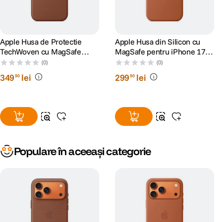
Apple Husa de Protectie
Apple Husa din Silicon cu
TechWoven cu MagSafe
MagSafe pentru iPhone 17
pentru iPhone 17 Pro Max
Pro Max Terra Cotta
(0)
(0)
Sienna
349
lei
299
lei
90
90
Populare în aceeași categorie