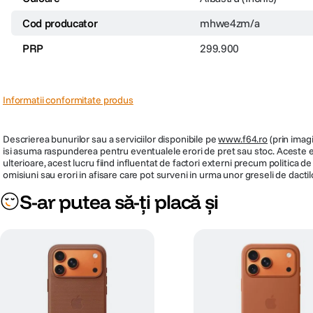
Cod producator
mhwe4zm/a
PRP
299.900
Informatii conformitate produs
Descrierea bunurilor sau a serviciilor disponibile pe
www.f64.ro
(prin imagi
isi asuma raspunderea pentru eventualele erori de pret sau stoc. Aceste ero
ulterioare, acest lucru fiind influentat de factori externi precum politica 
omisiuni sau erori in afisare care pot surveni in urma unor greseli de dactil
S-ar putea să-ți placă și