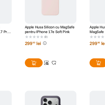
u
Apple Husa Silicon cu MagSafe
Apple Hus
17 Pro
pentru IPhone 17e Soft Pink
MagSafe 
Bright Gu
(0)
299
lei
299
le
90
90