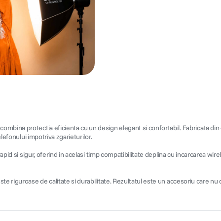
ina protectia eficienta cu un design elegant si confortabil. Fabricata din 45% 
lefonului impotriva zgarieturilor.
apid si sigur, oferind in acelasi timp compatibilitate deplina cu incarcarea wirel
e riguroase de calitate si durabilitate. Rezultatul este un accesoriu care nu d