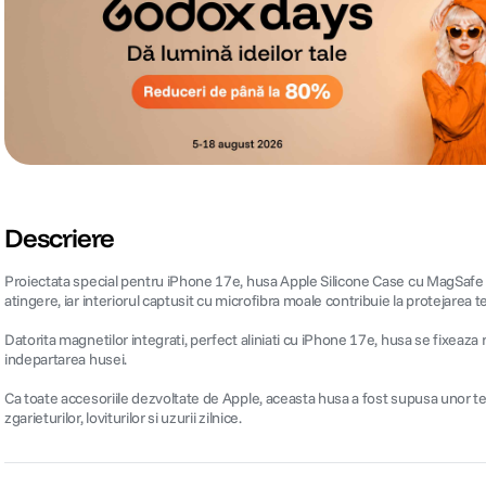
Descriere
Proiectata special pentru iPhone 17e, husa Apple Silicone Case cu MagSafe comb
atingere, iar interiorul captusit cu microfibra moale contribuie la protejarea te
Datorita magnetilor integrati, perfect aliniati cu iPhone 17e, husa se fixeaza r
indepartarea husei.
Ca toate accesoriile dezvoltate de Apple, aceasta husa a fost supusa unor test
zgarieturilor, loviturilor si uzurii zilnice.