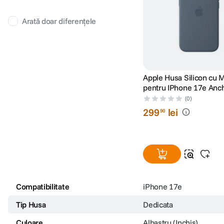
Arată doar diferențele
Apple Husa Silicon cu 
pentru IPhone 17e Anc
(0)
299
lei
90
Compatibilitate
iPhone 17e
Tip Husa
Dedicata
Culoare
Albastru (Inchis)