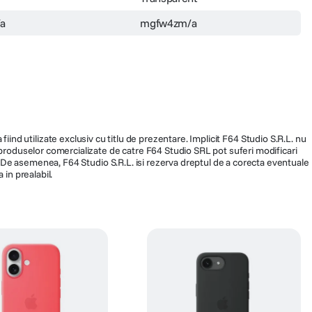
a
mgfw4zm/a
fiind utilizate exclusiv cu titlu de prezentare. Implicit F64 Studio S.R.L. nu
a produselor comercializate de catre F64 Studio SRL pot suferi modificari
ra. De asemenea, F64 Studio S.R.L. isi rezerva dreptul de a corecta eventuale
 in prealabil.