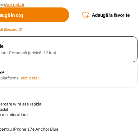
lei
Vezi detalii
augă în coș
Adaugă la favorite
ti (Sectorul 3)
ie
luni.
Persoană juridică: 12 luni.
AP
n platformă.
Vezi detalii
arcare wireless rapida
iclat
 din microfibra
 pentru IPhone 17e Anchor Blue