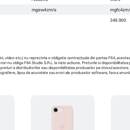
mgew4zm/a
mgfc4zm/
349.900
ni, video etc.) nu reprezinta o obligatie contractuala din partea F64, acestea 
ri nu obliga F64 Studio S.R.L. la nicio actiune. Preturile si disponibilitate
de preturi a distribuitorilor sau disponibilitatea produselor pe stocul acesto
ografiere, lipsa de acuratete sau erori ale produselor software, fara a anunta