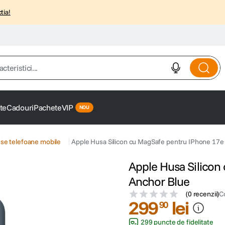
tia!
istici...
te
Cadouri
Pachete
VIP
se telefoane mobile
Apple Husa Silicon cu MagSafe pentru IPhone 17e
Apple Husa Silicon
Anchor Blue
(
0 recenzii
)
C
299
lei
90
299 puncte de fidelitate