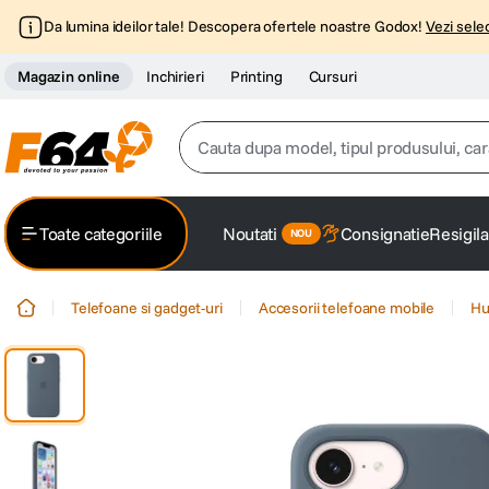
Da lumina ideilor tale! Descopera ofertele noastre Godox!
Vezi selec
Magazin online
Inchirieri
Printing
Cursuri
Cauta dupa model, tipul produsului, caracter
Top Cautari
Toate categoriile
Noutati
Consignatie
Resigila
canon g7x
1
.
Telefoane si gadget-uri
Accesorii telefoane mobile
Hu
trepied
2
.
trepied telefon
3
.
peak design
4
.
canon sx740 hs
5
.