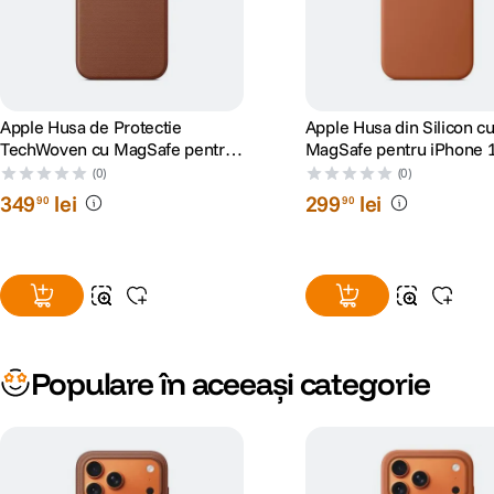
Apple Husa de Protectie
Apple Husa din Silicon c
TechWoven cu MagSafe pentru
MagSafe pentru iPhone 
iPhone 17 Pro Max Sienna
Max Terra Cotta
(0)
(0)
349
lei
299
lei
90
90
Populare în aceeași categorie