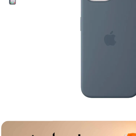
lavaliera
6
.
card memorie
7
.
dji mic mini
8
.
dji osmo
9
.
insta 360
10
.