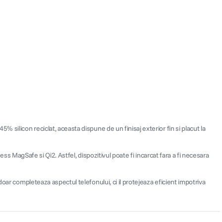
silicon reciclat, aceasta dispune de un finisaj exterior fin si placut la
ess MagSafe si Qi2. Astfel, dispozitivul poate fi incarcat fara a fi necesara
oar completeaza aspectul telefonului, ci il protejeaza eficient impotriva