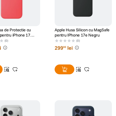
a de Protectie cu
Apple Husa Silicon cu MagSafe
pentru iPhone 17
pentru IPhone 17e Negru
ava
(0)
(0)
i
299
lei
90