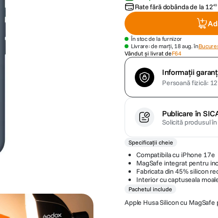
Rate fără dobânda de la
12
49
Ad
În stoc de la furnizor
Livrare: de marți, 18 aug. în
Bucures
Vândut și livrat de
F64
Informații garanț
Persoană fizică: 12 
Publicare în SIC
Solicită produsul î
Specificații cheie
Compatibila cu iPhone 17e
MagSafe integrat pentru inc
Fabricata din 45% silicon rec
Interior cu captuseala moale
Pachetul include
Apple Husa Silicon cu MagSafe