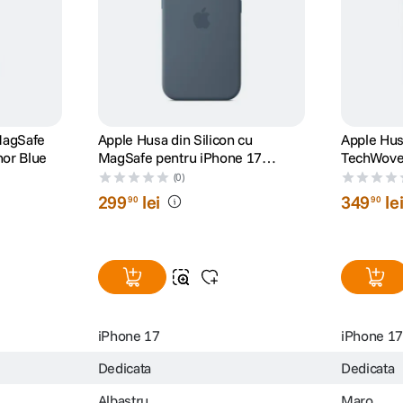
MagSafe
Apple Husa din Silicon cu
Apple Hus
hor Blue
MagSafe pentru iPhone 17
TechWove
Anchor Blue
iPhone 17
(0)
299
lei
349
le
90
90
iPhone 17
iPhone 17
Dedicata
Dedicata
Albastru
Maro