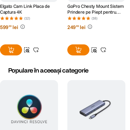
Elgato Cam Link Placa de
GoPro Chesty Mount Sistem
Tip memorie
DDR4
Captura 4K
Prindere pe Piept pentru
Camerele Video GoPro
(12)
(16)
Numar sloturi
2
599
lei
249
lei
00
99
Sloturi ocupate
1
Frecventa
3200 MHz
HARD DISK
Populare în aceeași categorie
Tip stocare
SSD
Capacitate
512 GB
stocare
MULTIMEDIA
Unitate optica
nu