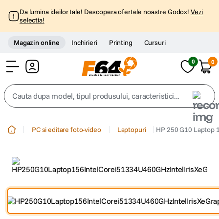
Da lumina ideilor tale! Descopera ofertele noastre Godox!
Vezi
selectia!
Magazin online
Inchirieri
Printing
Cursuri
0
0
Cont
Cauta dupa model, tipul produsului, caracteristici...
Top Cautari
PC si editare foto-video
Laptopuri
HP 250 G10 Laptop 1
canon g7x
1
.
trepied
2
.
trepied telefon
3
.
peak design
4
.