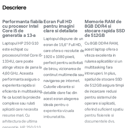
Descriere
Performanta fiabila
Ecran Full HD
Memorie RAM de
cu procesor Intel
pentru imagini
8GB DDR4 si
Core i5 de
clare si detaliate
stocare rapida SSD
generatia a 13-a
de 512GB
Laptopul dispune de un
Laptopul HP 250 G10
Cu 8GB DDR4 RAM,
ecran de 15,6" Full HD,
este echipat cu
acest laptop ofera o
care ofera o rezolutie de
procesorul Intel Core i5-
viteza excelenta in
1920 x 1080 pixeli,
1334U, care poate
rularea aplicatiilor si un
perfect pentru activitati
atinge viteze de pana la
multitasking fara
de birou, vizionarea de
4,60 GHz. Aceasta
intreruperi. In plus,
continut multimedia sau
performanta asigura o
spatiul de stocare SSD
navigarea pe internet.
experienta rapida si
de 512GB asigura timpi
Culorile vibrante si
eficienta in multitasking,
de incarcare redusi
detaliile clare fac din
fie ca lucrati la proiecte
pentru sistemul de
acest ecran alegerea
complexe sau rulati
operare si aplicatii,
ideala pentru o
aplicatii care necesita
oferind suficient spatiu
experienta vizuala
resurse mari. Cu
pentru fisierele si
imbunatatita.
arhitectura de ultima
documentele dvs.
generatie, HP 250 G10