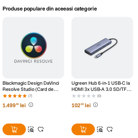
Produse populare din aceeasi categorie
canon sx740 hs
5
.
lavaliera
6
.
card memorie
7
.
ulanzi
8
.
insta 360
9
.
Blackmagic Design DaVinci
Ugreen Hub 6-in-1 USB-C la
godox
10
.
Resolve Studio (Card de
HDMI 3x USB-A 3.0 SD/TF
Activare)
Gri
(7)
(0)
1
.
499
lei
102
lei
00
00