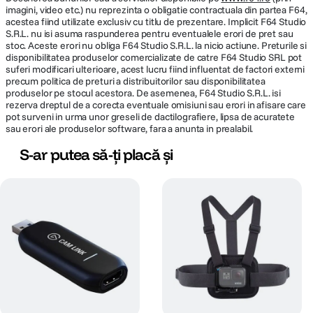
imagini, video etc.) nu reprezinta o obligatie contractuala din partea F64,
acestea fiind utilizate exclusiv cu titlu de prezentare. Implicit F64 Studio
S.R.L. nu isi asuma raspunderea pentru eventualele erori de pret sau
AFISARE
stoc. Aceste erori nu obliga F64 Studio S.R.L. la nicio actiune. Preturile si
disponibilitatea produselor comercializate de catre F64 Studio SRL pot
Diagonala
suferi modificari ulterioare, acest lucru fiind influentat de factori externi
15.6 Inch
precum politica de preturi a distribuitorilor sau disponibilitatea
display
produselor pe stocul acestora. De asemenea, F64 Studio S.R.L. isi
rezerva dreptul de a corecta eventuale omisiuni sau erori in afisare care
Format display
Full HD
pot surveni in urma unor greseli de dactilografiere, lipsa de acuratete
sau erori ale produselor software, fara a anunta in prealabil.
Finisaj display
Anti-Glare
S-ar putea să-ți placă și
Tehnologie
LED
display
Rezolutie
1920 x 1080 pixeli
MEMORIE
Capacitate
8 GB
memorie