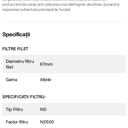
profunzimii de camp prin utilizarea unei diafragme deschise, ducand la
separarea subiectului principal de fundal.
Specificații
FILTRE FILET
Diametru filtru
67mm
filet
Gama
Altele
SPECIFICATII FILTRU:
Tip Filtru
ND
Factor filtru
ND500