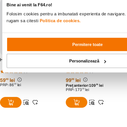
Bine ai venit la F64.ro!
Folosim cookies pentru a imbunatati experienta de navigare. P
rugam sa citesti
Politica de cookies.
Permitere toate
Hoya UX II Filtru UV 43mm
Hoya UX II Filtru Polarizare
Personalizează
Circulara 58mm
(7)
(7)
59
lei
99
lei
99
99
PRP:
86
lei
00
Preț anterior:
109
lei
99
PRP:
173
lei
00