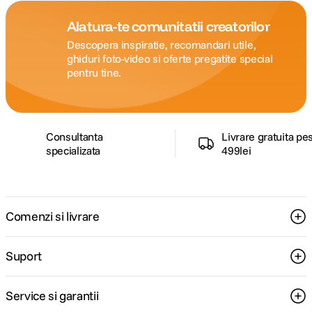
Alatura-te comunitatii creatorilor
Descopera inspiratie, recomandari utile,
ghiduri foto-video si oferte pregatite special
pentru tine.
Consultanta
Livrare gratuita pe
specializata
499lei
Comenzi si livrare
Suport
Service si garantii