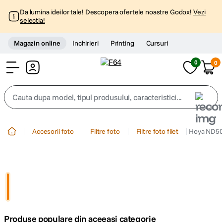
Da lumina ideilor tale! Descopera ofertele noastre Godox!
Vezi
selectia!
Magazin online
Inchirieri
Printing
Cursuri
0
0
Cont
Cauta dupa model, tipul produsului, caracteristici...
Top Cautari
Accesorii foto
Filtre foto
Filtre foto filet
Hoya ND500
canon g7x
1
.
trepied
2
.
trepied telefon
3
.
Produse populare din aceeasi categorie
peak design
4
.