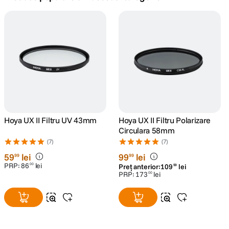
canon sx740 hs
5
.
lavaliera
6
.
card memorie
7
.
dji mic mini
8
.
dji osmo
Hoya UX II Filtru UV 43mm
Hoya UX II Filtru Polarizare
9
.
Circulara 58mm
(7)
(7)
insta 360
10
.
59
lei
99
lei
99
99
PRP:
86
lei
00
Preț anterior:
109
lei
99
PRP:
173
lei
00