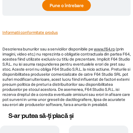
Pune o întrebare
Informatii conformitate produs
Descrierea bunurilor sau a serviciilor disponibile pe
www.f64.ro
(prin
imagini, video etc.) nu reprezinta o obligatie contractuala din partea F64,
acestea fiind utilizate exclusiv cu titlu de prezentare. Implicit F64 Studio
S.R.L. nu isi asuma raspunderea pentru eventualele erori de pret sau
stoc. Aceste erori nu obliga F64 Studio S.R.L. la nicio actiune. Preturile si
disponibilitatea produselor comercializate de catre F64 Studio SRL pot
suferi modificari ulterioare, acest lucru fiind influentat de factori externi
precum politica de preturi a distribuitorilor sau disponibilitatea
produselor pe stocul acestora. De asemenea, F64 Studio S.R.L. isi
rezerva dreptul de a corecta eventuale omisiuni sau erori in afisare care
pot surveni in urma unor greseli de dactilografiere, lipsa de acuratete
sau erori ale produselor software, fara a anunta in prealabil.
S-ar putea să-ți placă și