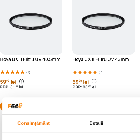
Hoya UX II Filtru UV 40.5mm
Hoya UX II Filtru UV 43mm
(7)
(7)
59
lei
59
lei
99
99
PRP:
81
lei
PRP:
86
lei
00
00
Consimțământ
Detalii
Populare în aceeași categorie