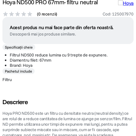
Hoya ND500 PRO 67mm- filtru neutral
(
0 recenzii
)
Cod
:
125007970
Acest produs nu mai face parte din oferta noastră.
Descoperă mai jos produse similare.
Specificații cheie
Filtrul ND500 reduce lumina cu 9 trepte de expunere.
Diamentru filet: 67mm
Brand: Hoya
Pachetul include
Filtru
Descriere
Hoya PRO ND500 este un filtru cu densitate neutra (neutral density) ce
are rolul de a reduce cantitatea de lumina ce ajunge pe senzor/film. Filtrul
ND permite utilizarea unor timpi de expunere mai lungi, pentru a putea
surprinde subiecte miscate sau in miscare, cum ar fi: cascade, ape
curgatoare, nori, masini etc. De asemenea, va ajuta la scaderea