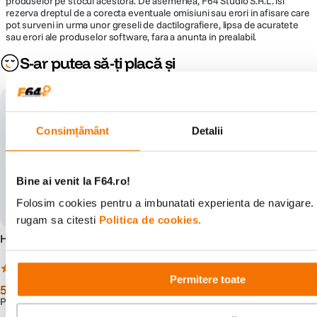
produselor pe stocul acestora. De asemenea, F64 Studio S.R.L. isi
rezerva dreptul de a corecta eventuale omisiuni sau erori in afisare care
pot surveni in urma unor greseli de dactilografiere, lipsa de acuratete
sau erori ale produselor software, fara a anunta in prealabil.
S-ar putea să-ți placă și
Consimțământ
Detalii
Bine ai venit la F64.ro!
Folosim cookies pentru a imbunatati experienta de navigare. P
rugam sa citesti
Politica de cookies.
Hoya UX II Filtru UV 40.5mm
Hoya UX II Filtru UV 43mm
(7)
(7)
Permitere toate
59
lei
59
lei
99
99
PRP:
81
lei
PRP:
86
lei
00
00