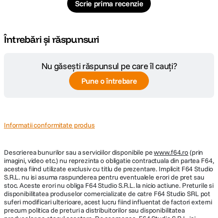
Scrie prima recenzie
Întrebări și răspunsuri
Nu găsești răspunsul pe care îl cauți?
Pune o întrebare
Informatii conformitate produs
Descrierea bunurilor sau a serviciilor disponibile pe
www.f64.ro
(prin
imagini, video etc.) nu reprezinta o obligatie contractuala din partea F64,
acestea fiind utilizate exclusiv cu titlu de prezentare. Implicit F64 Studio
S.R.L. nu isi asuma raspunderea pentru eventualele erori de pret sau
stoc. Aceste erori nu obliga F64 Studio S.R.L. la nicio actiune. Preturile si
disponibilitatea produselor comercializate de catre F64 Studio SRL pot
suferi modificari ulterioare, acest lucru fiind influentat de factori externi
precum politica de preturi a distribuitorilor sau disponibilitatea