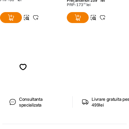
Preț anterior:
109
lei
PRP:
173
lei
00
Alatura-te comunitatii creatorilor
Descopera inspiratie, recomandari utile,
ghiduri foto-video si oferte pregatite special
pentru tine.
Consultanta
Livrare gratuita pe
specializata
499lei