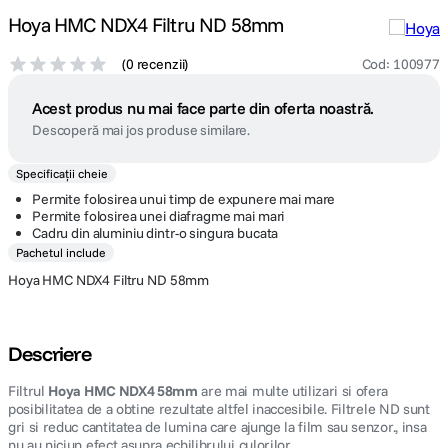
Hoya HMC NDX4 Filtru ND 58mm
(
0 recenzii
)
Cod
:
100977
Acest produs nu mai face parte din oferta noastră.
Descoperă mai jos produse similare.
Specificații cheie
Permite folosirea unui timp de expunere mai mare
Permite folosirea unei diafragme mai mari
Cadru din aluminiu dintr-o singura bucata
Pachetul include
Hoya HMC NDX4 Filtru ND 58mm
Descriere
Filtrul
Hoya HMC NDX4 58mm
are mai multe utilizari si ofera
posibilitatea de a obtine rezultate altfel inaccesibile. Filtrele ND sunt
gri si reduc cantitatea de lumina care ajunge la film sau senzor., insa
nu au niciun efect asupra echilibrului culorilor.