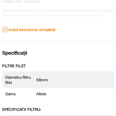
imagini clare si precise.
Filtrele Hoya ofera in mod constant culoare uniforma pentru intreaga
imagine trecuta prin filtru; Toate suprafetele sunt prelucrate si
lustruite la grosimi si tolerante specifice.
-filtrul este tratat multi-strat
Arată descrierea completă
-diametru: 58mm
-factor de prelungire a expunerii: 2x
Specificații
FILTRE FILET
Diametru filtru
58mm
filet
Gama
Altele
SPECIFICATII FILTRU: