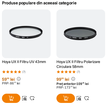
Produse populare din aceeasi categorie
canon sx740 hs
5
.
lavaliera
6
.
sony fx
7
.
card memorie
8
.
dji mic mini
9
.
Hoya UX II Filtru UV 43mm
Hoya UX II Filtru Polarizare
Circulara 58mm
dji osmo
10
.
(7)
(7)
59
lei
99
lei
99
99
PRP:
86
lei
00
Preț anterior:
109
lei
99
PRP:
173
lei
00