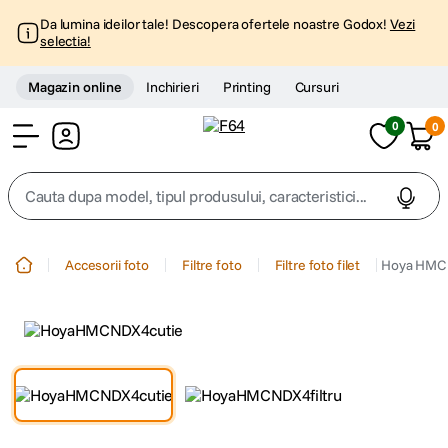
Da lumina ideilor tale! Descopera ofertele noastre Godox!
Vezi
selectia!
Magazin online
Inchirieri
Printing
Cursuri
0
0
Cont
Cauta dupa model, tipul produsului, caracteristici...
Top Cautari
Accesorii foto
Filtre foto
Filtre foto filet
Hoya HMC 
canon g7x
1
.
trepied
2
.
trepied telefon
3
.
peak design
4
.