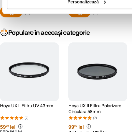
Personalizează
Populare în aceeași categorie
Hoya UX II Filtru UV 43mm
Hoya UX II Filtru Polarizare
Circulara 58mm
(7)
(7)
59
lei
99
lei
99
99
PRP:
86
lei
00
99