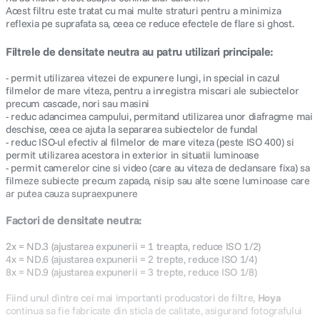
Acest filtru este tratat cu mai multe straturi pentru a minimiza
reflexia pe suprafata sa, ceea ce reduce efectele de flare si ghost.
Filtrele de densitate neutra au patru utilizari principale:
- permit utilizarea vitezei de expunere lungi, in special in cazul
filmelor de mare viteza, pentru a inregistra miscari ale subiectelor
precum cascade, nori sau masini
- reduc adancimea campului, permitand utilizarea unor diafragme mai
deschise, ceea ce ajuta la separarea subiectelor de fundal
- reduc ISO-ul efectiv al filmelor de mare viteza (peste ISO 400) si
permit utilizarea acestora in exterior in situatii luminoase
- permit camerelor cine si video (care au viteza de declansare fixa) sa
filmeze subiecte precum zapada, nisip sau alte scene luminoase care
ar putea cauza supraexpunere
Factori de densitate neutra:
2x = ND.3 (ajustarea expunerii = 1 treapta, reduce ISO 1/2)
4x = ND.6 (ajustarea expunerii = 2 trepte, reduce ISO 1/4)
8x = ND.9 (ajustarea expunerii = 3 trepte, reduce ISO 1/8)
Fiind unul dintre cei mai importanti producatori de filtre,
Hoya
continua sa fie fabricate din sticla de calitate, asigurand fotografului