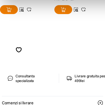
Alatura-te comunitatii creatorilor
Descopera inspiratie, recomandari utile,
ghiduri foto-video si oferte pregatite special
pentru tine.
Consultanta
Livrare gratuita pe
specializata
499lei
Comenzi si livrare