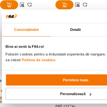
Populare în aceeași categorie
Consimțământ
Detalii
Bine ai venit la F64.ro!
Folosim cookies pentru a imbunatati experienta de navigare. 
sa citesti
Politica de cookies.
Permitere toate
Hoya UX II Filtru UV 43mm
Hoya UX II Filtru Polarizare
Circulara 58mm
(7)
(7)
Personalizează
59
lei
99
lei
99
99
PRP:
86
lei
00
Preț anterior:
109
lei
99
PRP:
173
lei
00