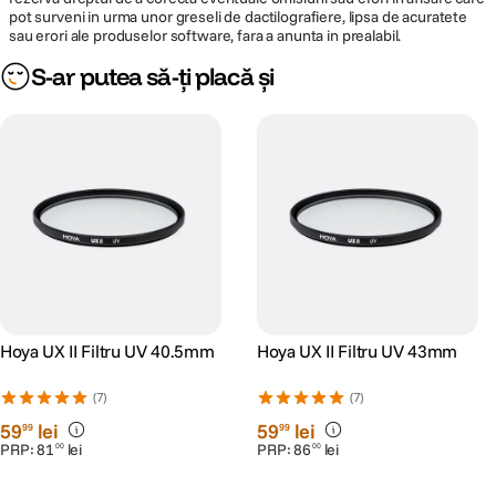
pot surveni in urma unor greseli de dactilografiere, lipsa de acuratete
sau erori ale produselor software, fara a anunta in prealabil.
S-ar putea să-ți placă și
Hoya UX II Filtru UV 40.5mm
Hoya UX II Filtru UV 43mm
(7)
(7)
59
lei
59
lei
99
99
PRP:
81
lei
PRP:
86
lei
00
00