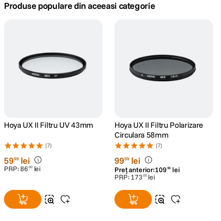
Produse populare din aceeasi categorie
canon sx740 hs
5
.
lavaliera
6
.
card memorie
7
.
ulanzi
8
.
insta 360
9
.
Hoya UX II Filtru UV 43mm
Hoya UX II Filtru Polarizare
Circulara 58mm
godox
10
.
(7)
(7)
59
lei
99
lei
99
99
PRP:
86
lei
00
Preț anterior:
109
lei
99
PRP:
173
lei
00