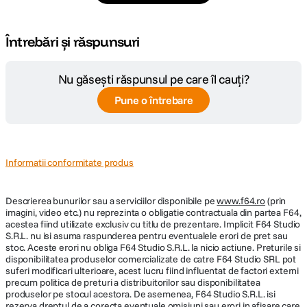
Întrebări și răspunsuri
Nu găsești răspunsul pe care îl cauți?
Pune o întrebare
Informatii conformitate produs
Descrierea bunurilor sau a serviciilor disponibile pe
www.f64.ro
(prin
imagini, video etc.) nu reprezinta o obligatie contractuala din partea F64,
acestea fiind utilizate exclusiv cu titlu de prezentare. Implicit F64 Studio
S.R.L. nu isi asuma raspunderea pentru eventualele erori de pret sau
stoc. Aceste erori nu obliga F64 Studio S.R.L. la nicio actiune. Preturile si
disponibilitatea produselor comercializate de catre F64 Studio SRL pot
suferi modificari ulterioare, acest lucru fiind influentat de factori externi
precum politica de preturi a distribuitorilor sau disponibilitatea
produselor pe stocul acestora. De asemenea, F64 Studio S.R.L. isi
rezerva dreptul de a corecta eventuale omisiuni sau erori in afisare care