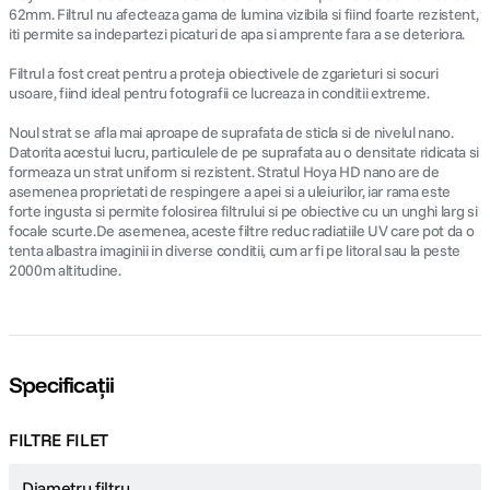
62mm. Filtrul nu afecteaza gama de lumina vizibila si fiind foarte rezistent,
iti permite sa indepartezi picaturi de apa si amprente fara a se deteriora.
Filtrul a fost creat pentru a proteja obiectivele de zgarieturi si socuri
usoare, fiind ideal pentru fotografii ce lucreaza in conditii extreme.
Noul strat se afla mai aproape de suprafata de sticla si de nivelul nano.
Datorita acestui lucru, particulele de pe suprafata au o densitate ridicata si
formeaza un strat uniform si rezistent. Stratul Hoya HD nano are de
asemenea proprietati de respingere a apei si a uleiurilor, iar rama este
forte ingusta si permite folosirea filtrului si pe obiective cu un unghi larg si
focale scurte.De asemenea, aceste filtre reduc radiatiile UV care pot da o
tenta albastra imaginii in diverse conditii, cum ar fi pe litoral sau la peste
2000m altitudine.
Specificații
FILTRE FILET
Diametru filtru