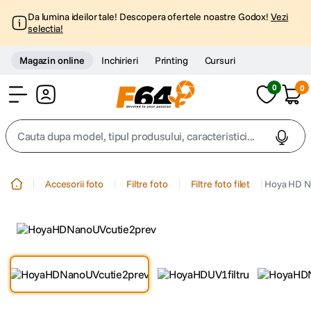
Da lumina ideilor tale! Descopera ofertele noastre Godox!
Vezi
selectia!
Magazin online
Inchirieri
Printing
Cursuri
0
0
Cont
Cauta dupa model, tipul produsului, caracteristici...
Top Cautari
Accesorii foto
Filtre foto
Filtre foto filet
Hoya HD N
canon g7x
1
.
trepied
2
.
trepied telefon
3
.
peak design
4
.