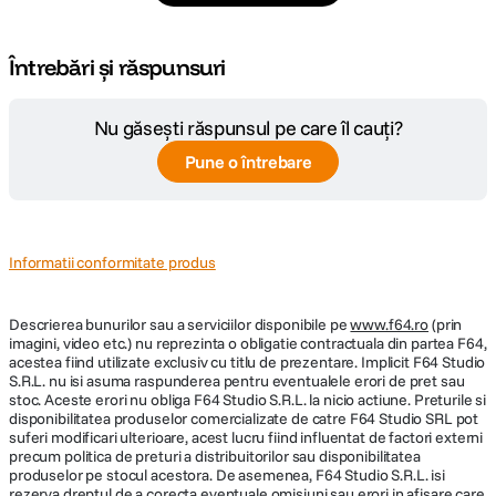
Întrebări și răspunsuri
Nu găsești răspunsul pe care îl cauți?
Pune o întrebare
Informatii conformitate produs
Descrierea bunurilor sau a serviciilor disponibile pe
www.f64.ro
(prin
imagini, video etc.) nu reprezinta o obligatie contractuala din partea F64,
acestea fiind utilizate exclusiv cu titlu de prezentare. Implicit F64 Studio
S.R.L. nu isi asuma raspunderea pentru eventualele erori de pret sau
stoc. Aceste erori nu obliga F64 Studio S.R.L. la nicio actiune. Preturile si
disponibilitatea produselor comercializate de catre F64 Studio SRL pot
suferi modificari ulterioare, acest lucru fiind influentat de factori externi
precum politica de preturi a distribuitorilor sau disponibilitatea
produselor pe stocul acestora. De asemenea, F64 Studio S.R.L. isi
rezerva dreptul de a corecta eventuale omisiuni sau erori in afisare care