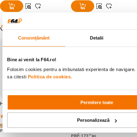
Populare în aceeași categorie
Consimțământ
Detalii
rafi - filtre filet discount progre
rafi - filtre filet discount progre
siv
siv
Bine ai venit la F64.ro!
Folosim cookies pentru a imbunatati experienta de navigare. 
sa citesti
Politica de cookies.
Permitere toate
Hoya UX II Filtru UV 43mm
Hoya UX II Filtru Polarizare
Circulara 58mm
(7)
(7)
Personalizează
59
lei
99
lei
99
99
PRP:
86
lei
00
Preț anterior:
109
lei
99
PRP:
173
lei
00