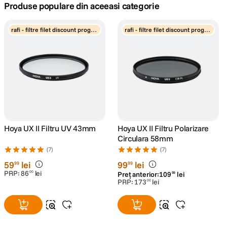
Produse populare din aceeasi categorie
canon sx740 hs
5
.
rafi - filtre filet discount progre
rafi - filtre filet discount progre
siv
siv
lavaliera
6
.
sony fx
7
.
card memorie
8
.
dji mic mini
9
.
Hoya UX II Filtru UV 43mm
Hoya UX II Filtru Polarizare
Circulara 58mm
dji osmo
10
.
(7)
(7)
59
lei
99
lei
99
99
PRP:
86
lei
00
Preț anterior:
109
lei
99
PRP:
173
lei
00