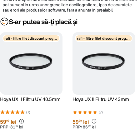
pot surveni in urma unor greseli de dactilografiere, lipsa de acuratete
sau erori ale produselor software, fara a anunta in prealabil.
S-ar putea să-ți placă și
rafi - filtre filet discount progre
rafi - filtre filet discount progre
siv
siv
Hoya UX II Filtru UV 40.5mm
Hoya UX II Filtru UV 43mm
(7)
(7)
59
lei
59
lei
99
99
PRP:
81
lei
PRP:
86
lei
00
00