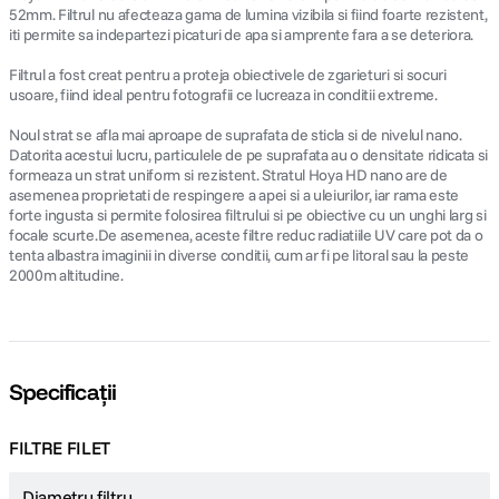
52mm. Filtrul nu afecteaza gama de lumina vizibila si fiind foarte rezistent,
iti permite sa indepartezi picaturi de apa si amprente fara a se deteriora.
Filtrul a fost creat pentru a proteja obiectivele de zgarieturi si socuri
usoare, fiind ideal pentru fotografii ce lucreaza in conditii extreme.
Noul strat se afla mai aproape de suprafata de sticla si de nivelul nano.
Datorita acestui lucru, particulele de pe suprafata au o densitate ridicata si
formeaza un strat uniform si rezistent. Stratul Hoya HD nano are de
asemenea proprietati de respingere a apei si a uleiurilor, iar rama este
forte ingusta si permite folosirea filtrului si pe obiective cu un unghi larg si
focale scurte.De asemenea, aceste filtre reduc radiatiile UV care pot da o
tenta albastra imaginii in diverse conditii, cum ar fi pe litoral sau la peste
2000m altitudine.
Specificații
FILTRE FILET
Diametru filtru