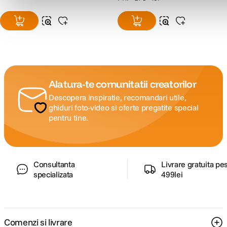
Alatura-te comunitatii creatorilor
Descopera inspiratie, recomandari utile,
ghiduri foto-video si oferte pregatite special
pentru tine.
Consultanta
Livrare gratuita pe
specializata
499lei
Comenzi si livrare