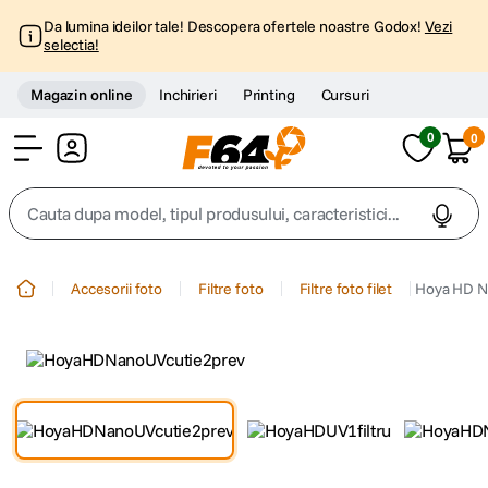
Da lumina ideilor tale! Descopera ofertele noastre Godox!
Vezi
selectia!
Magazin online
Inchirieri
Printing
Cursuri
0
0
Cont
Cauta dupa model, tipul produsului, caracteristici...
Top Cautari
Accesorii foto
Filtre foto
Filtre foto filet
Hoya HD N
canon g7x
1
.
trepied
2
.
trepied telefon
3
.
peak design
4
.