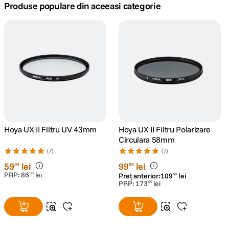
Produse populare din aceeasi categorie
canon sx740 hs
5
.
lavaliera
6
.
sony fx
7
.
card memorie
8
.
dji mic mini
9
.
Hoya UX II Filtru UV 43mm
Hoya UX II Filtru Polarizare
Circulara 58mm
dji osmo
10
.
(7)
(7)
59
lei
99
lei
99
99
PRP:
86
lei
00
Preț anterior:
109
lei
99
PRP:
173
lei
00