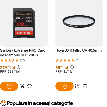
SanDisk Extreme PRO Card
Hoya UX II Filtru UV 40.5mm
de Memorie SD 128GB
SDXC UHS-I Class 10 U3 V30
(87)
(7)
+ 2 Ani RescuePRO Deluxe
279
lei
59
lei
00
99
PRP:
339
lei
PRP:
81
lei
90
00
Populare în aceeași categorie