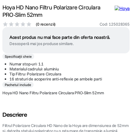
Hoya HD Nano Filtru Polarizare Circulara
PRO-Slim 52mm
(
0 recenzii
)
Cod
:
125028365
Acest produs nu mai face parte din oferta noastră.
Descoperă mai jos produse similare.
Specificații cheie
Numar stop-uri: 1.1
Materialul cadrului: aluminiu
Tip Filtru: Polarizare Circulara
16 straturi de acoperire anti-reflexie pe ambele parti
Pachetul include
Hoya HD Nano Filtru Polarizare Circulara PRO-Slim 52mm
Descriere
Filtrul Polarizare Circulara HD Nano de la Hoya are dimensiunea de 52mm
si, datorita statului polarizator cu o rata mare de transmisie a luminii,