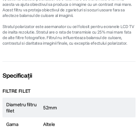
acesta va ajuta obiectivul sa produca o imagine cu un contrast mai mare.
Acest filtru va proteja obiectivul de zgarieturi si socuri usoare fara sa
afecteze balansul de culoare al imaginii.
Stratul polarizator este asemanator cu cel folosit pentru ecranele LCD TV
de inalta rezolutie. Stratul are o rata de transmisie cu 25% mai mare fata
de alte filtre fotografice. Filtrul nu influenteaza balansul de culoare,
contrastul si claritatea imaginii finale, cu exceptia efectului polarizator.
Specificații
FILTRE FILET
Diametru filtru
52mm
filet
Gama
Altele