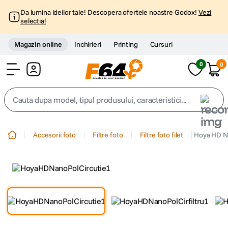
Da lumina ideilor tale! Descopera ofertele noastre Godox!
Vezi
selectia!
Magazin online
Inchirieri
Printing
Cursuri
0
0
Cont
Cauta dupa model, tipul produsului, caracteristici...
Top Cautari
Accesorii foto
Filtre foto
Filtre foto filet
Hoya HD Na
canon g7x
1
.
trepied
2
.
trepied telefon
3
.
peak design
4
.