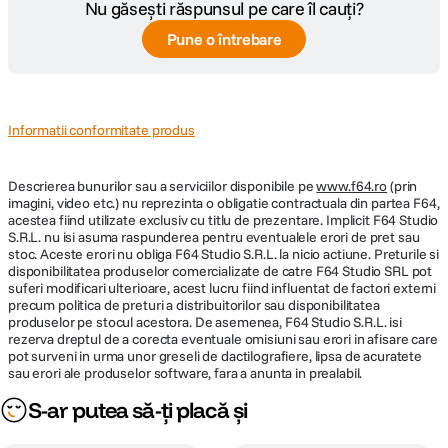
Nu găsești răspunsul pe care îl cauți?
Pune o întrebare
Informatii conformitate produs
Descrierea bunurilor sau a serviciilor disponibile pe
www.f64.ro
(prin
imagini, video etc.) nu reprezinta o obligatie contractuala din partea F64,
acestea fiind utilizate exclusiv cu titlu de prezentare. Implicit F64 Studio
S.R.L. nu isi asuma raspunderea pentru eventualele erori de pret sau
stoc. Aceste erori nu obliga F64 Studio S.R.L. la nicio actiune. Preturile si
disponibilitatea produselor comercializate de catre F64 Studio SRL pot
suferi modificari ulterioare, acest lucru fiind influentat de factori externi
precum politica de preturi a distribuitorilor sau disponibilitatea
produselor pe stocul acestora. De asemenea, F64 Studio S.R.L. isi
rezerva dreptul de a corecta eventuale omisiuni sau erori in afisare care
pot surveni in urma unor greseli de dactilografiere, lipsa de acuratete
sau erori ale produselor software, fara a anunta in prealabil.
S-ar putea să-ți placă și