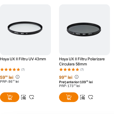
Hoya UX II Filtru UV 43mm
Hoya UX II Filtru Polarizare
Circulara 58mm
(7)
(7)
59
lei
99
lei
99
99
PRP:
86
lei
00
Preț anterior:
109
lei
99
PRP:
173
lei
00