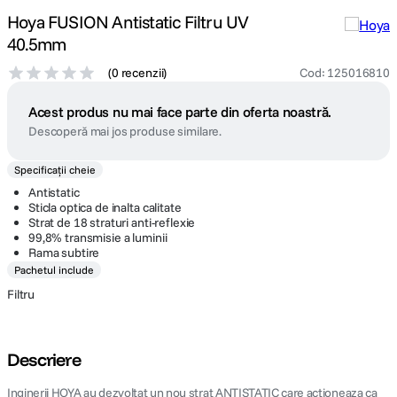
Hoya FUSION Antistatic Filtru UV
40.5mm
(
0 recenzii
)
Cod
:
125016810
Acest produs nu mai face parte din oferta noastră.
Descoperă mai jos produse similare.
Specificații cheie
Antistatic
Sticla optica de inalta calitate
Strat de 18 straturi anti-reflexie
99,8% transmisie a luminii
Rama subtire
Pachetul include
Filtru
Descriere
Inginerii HOYA au dezvoltat un nou strat ANTISTATIC care actioneaza ca