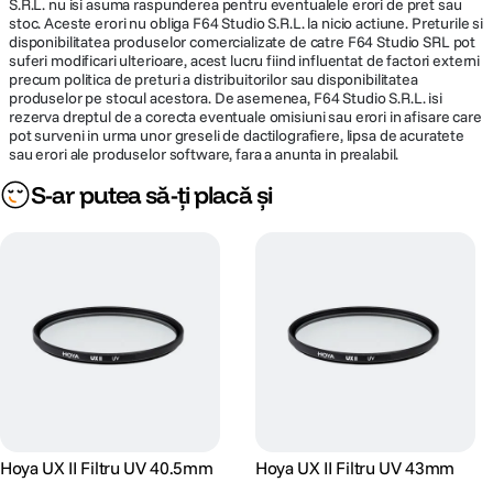
S.R.L. nu isi asuma raspunderea pentru eventualele erori de pret sau
stoc. Aceste erori nu obliga F64 Studio S.R.L. la nicio actiune. Preturile si
disponibilitatea produselor comercializate de catre F64 Studio SRL pot
suferi modificari ulterioare, acest lucru fiind influentat de factori externi
precum politica de preturi a distribuitorilor sau disponibilitatea
produselor pe stocul acestora. De asemenea, F64 Studio S.R.L. isi
rezerva dreptul de a corecta eventuale omisiuni sau erori in afisare care
pot surveni in urma unor greseli de dactilografiere, lipsa de acuratete
sau erori ale produselor software, fara a anunta in prealabil.
S-ar putea să-ți placă și
Hoya UX II Filtru UV 40.5mm
Hoya UX II Filtru UV 43mm