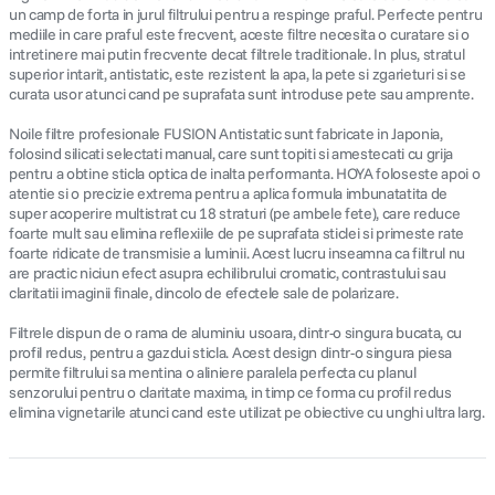
un camp de forta in jurul filtrului pentru a respinge praful. Perfecte pentru
mediile in care praful este frecvent, aceste filtre necesita o curatare si o
intretinere mai putin frecvente decat filtrele traditionale. In plus, stratul
superior intarit, antistatic, este rezistent la apa, la pete si zgarieturi si se
curata usor atunci cand pe suprafata sunt introduse pete sau amprente.
Noile filtre profesionale FUSION Antistatic sunt fabricate in Japonia,
folosind silicati selectati manual, care sunt topiti si amestecati cu grija
pentru a obtine sticla optica de inalta performanta. HOYA foloseste apoi o
atentie si o precizie extrema pentru a aplica formula imbunatatita de
super acoperire multistrat cu 18 straturi (pe ambele fete), care reduce
foarte mult sau elimina reflexiile de pe suprafata sticlei si primeste rate
foarte ridicate de transmisie a luminii. Acest lucru inseamna ca filtrul nu
are practic niciun efect asupra echilibrului cromatic, contrastului sau
claritatii imaginii finale, dincolo de efectele sale de polarizare.
Filtrele dispun de o rama de aluminiu usoara, dintr-o singura bucata, cu
profil redus, pentru a gazdui sticla. Acest design dintr-o singura piesa
permite filtrului sa mentina o aliniere paralela perfecta cu planul
senzorului pentru o claritate maxima, in timp ce forma cu profil redus
elimina vignetarile atunci cand este utilizat pe obiective cu unghi ultra larg.