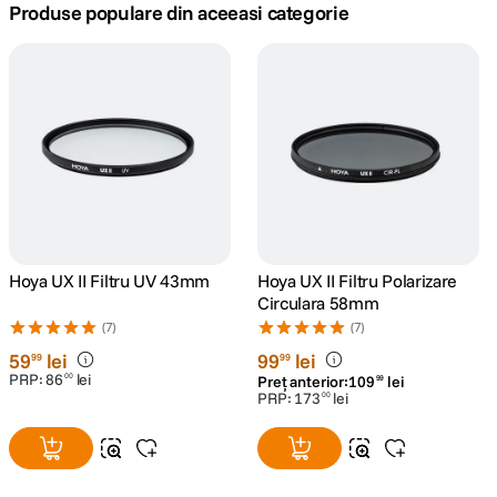
Produse populare din aceeasi categorie
canon sx740 hs
5
.
lavaliera
6
.
card memorie
7
.
ulanzi
8
.
insta 360
9
.
Hoya UX II Filtru UV 43mm
Hoya UX II Filtru Polarizare
Circulara 58mm
godox
10
.
(7)
(7)
59
lei
99
lei
99
99
PRP:
86
lei
00
Preț anterior:
109
lei
99
PRP:
173
lei
00