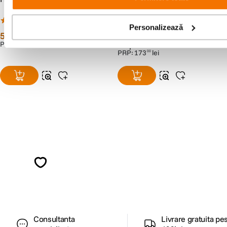
Circulara 58mm
(7)
(7)
Personalizează
59
lei
99
lei
99
99
PRP:
86
lei
00
Preț anterior:
109
lei
99
PRP:
173
lei
00
Alatura-te comunitatii creatorilor
Descopera inspiratie, recomandari utile,
ghiduri foto-video si oferte pregatite special
pentru tine.
Consultanta
Livrare gratuita pe