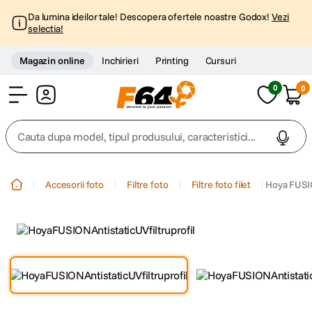
Da lumina ideilor tale! Descopera ofertele noastre Godox!
Vezi
selectia!
Magazin online
Inchirieri
Printing
Cursuri
0
0
Cont
Cauta dupa model, tipul produsului, caracteristici...
Top Cautari
Accesorii foto
Filtre foto
Filtre foto filet
Hoya FUSIO
canon g7x
1
.
trepied
2
.
trepied telefon
3
.
peak design
4
.