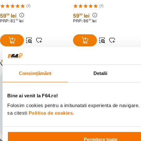
(7)
(7)
59
lei
59
lei
99
99
PRP:
81
lei
PRP:
86
lei
00
00
Populare în aceeași categorie
Consimțământ
Detalii
Bine ai venit la F64.ro!
Folosim cookies pentru a imbunatati experienta de navigare. 
sa citesti
Politica de cookies.
Permitere toate
Hoya UX II Filtru UV 43mm
Hoya UX II Filtru Polarizare