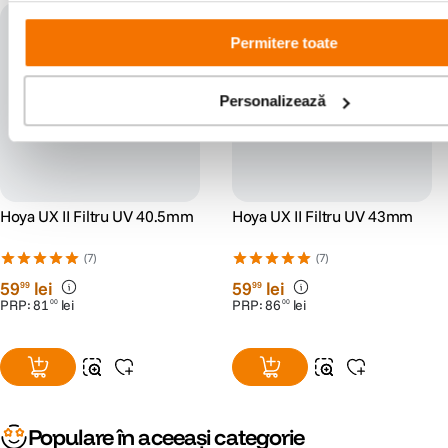
Permitere toate
Personalizează
Hoya UX II Filtru UV 40.5mm
Hoya UX II Filtru UV 43mm
(7)
(7)
59
lei
59
lei
99
99
PRP:
81
lei
PRP:
86
lei
00
00
Populare în aceeași categorie