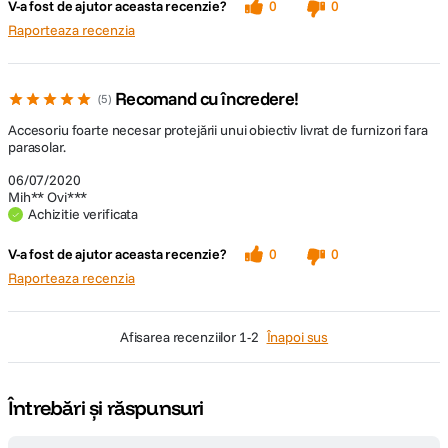
V-a fost de ajutor aceasta recenzie?
0
0
Raporteaza recenzia
Recomand cu încredere!
5
Accesoriu foarte necesar protejării unui obiectiv livrat de furnizori fara
parasolar.
06/07/2020
Mih** Ovi***
Achizitie verificata
V-a fost de ajutor aceasta recenzie?
0
0
Raporteaza recenzia
afisarea recenziilor
1-2
Înapoi sus
Întrebări și răspunsuri