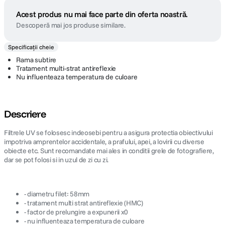
Acest produs nu mai face parte din oferta noastră.
Descoperă mai jos produse similare.
Specificații cheie
Rama subtire
Tratament multi-strat antireflexie
Nu influenteaza temperatura de culoare
Descriere
Filtrele UV se folosesc indeosebi pentru a asigura protectia obiectivului
impotriva amprentelor accidentale, a prafului, apei, a lovirii cu diverse
obiecte etc. Sunt recomandate mai ales in conditii grele de fotografiere,
dar se pot folosi si in uzul de zi cu zi.
- diametru filet: 58mm
- tratament multi strat antireflexie (HMC)
- factor de prelungire a expunerii x0
- nu influenteaza temperatura de culoare