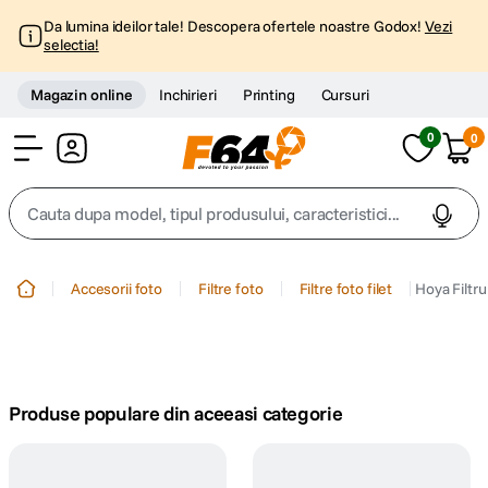
Da lumina ideilor tale! Descopera ofertele noastre Godox!
Vezi
selectia!
Magazin online
Inchirieri
Printing
Cursuri
0
0
Cont
Cauta dupa model, tipul produsului, caracteristici...
Top Cautari
Accesorii foto
Filtre foto
Filtre foto filet
Hoya Filt
canon g7x
1
.
trepied
2
.
Produse populare din aceeasi categorie
trepied telefon
3
.
peak design
4
.