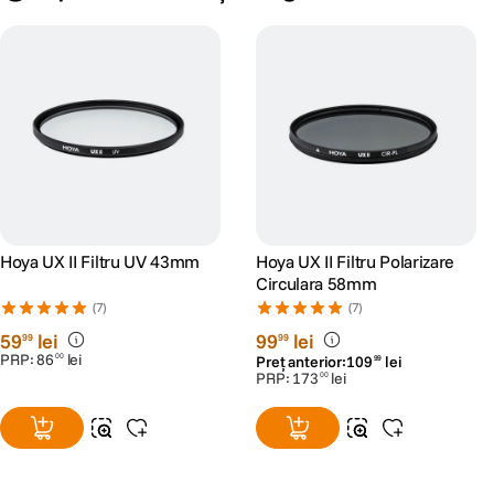
Hoya UX II Filtru UV 43mm
Hoya UX II Filtru Polarizare
Circulara 58mm
(7)
(7)
59
lei
99
lei
99
99
PRP:
86
lei
00
Preț anterior:
109
lei
99
PRP:
173
lei
00