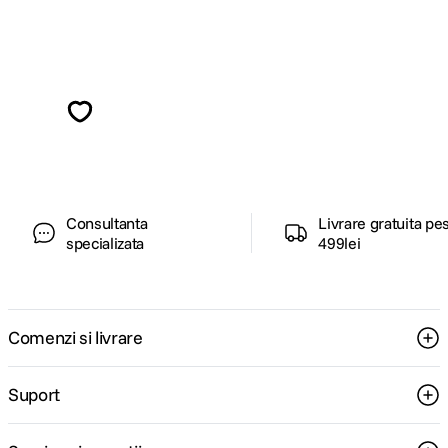
Alatura-te comunitatii creatorilor
Descopera inspiratie, recomandari utile,
ghiduri foto-video si oferte pregatite special
pentru tine.
Consultanta
Livrare gratuita pe
specializata
499lei
Comenzi si livrare
Suport