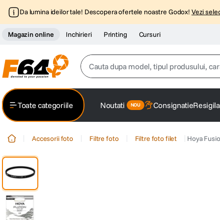
Da lumina ideilor tale! Descopera ofertele noastre Godox!
Vezi selec
Magazin online
Inchirieri
Printing
Cursuri
Cauta dupa model, tipul produsului, caracter
Top Cautari
Toate categoriile
Noutati
Consignatie
Resigila
canon g7x
1
.
Accesorii foto
Filtre foto
Filtre foto filet
Hoya Fusi
trepied
2
.
trepied telefon
3
.
peak design
4
.
canon sx740 hs
5
.