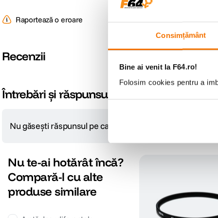
Raportează o eroare
Consimțământ
Recenzii
Bine ai venit la F64.ro!
Folosim cookies pentru a imbu
4.7
7 recenzii
Scrie o recenzie
Pro
5 stele
6
Niciun Pro
4 stele
0
3 stele
1
2 stele
0
1 stea
0