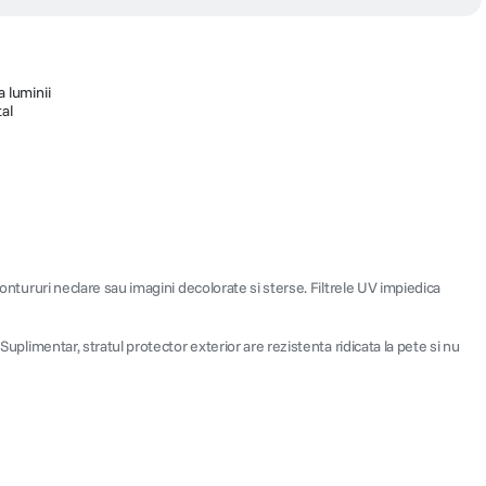
a luminii
tal
contururi neclare sau imagini decolorate si sterse. Filtrele UV impiedica
uplimentar, stratul protector exterior are rezistenta ridicata la pete si nu