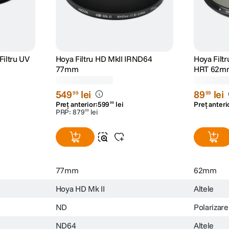
nzia
 lumina puternica.