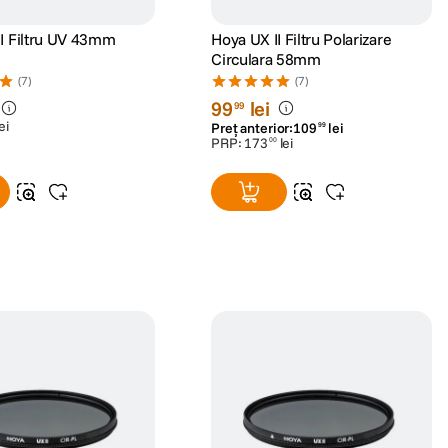
03/04/2024
Mihai
Achizitie verificata
aful cu pensula, dar chiar si asa s-a
22/09/2023
Daniel Simion
25/04/2023