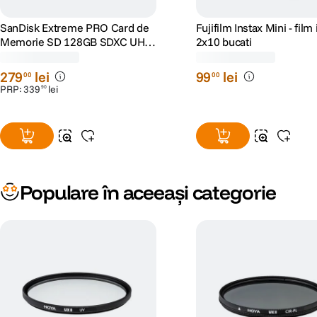
Calitativ
5
Este dupa asteptari, un produs de calitate!
Raporteaza rece
0
0
V-a fost de ajutor aceasta recenzie?
Nu recomand
3
Stratul antireflex se zgarie foarte usor chiar si cu lenspen. Am curatat filt
zgariat pe toata suprafata. In lumini puternice si punctiforme are reflexii 
Raporteaza rece
1
0
V-a fost de ajutor aceasta recenzie?
Recomand cu încredere
5
Excelent