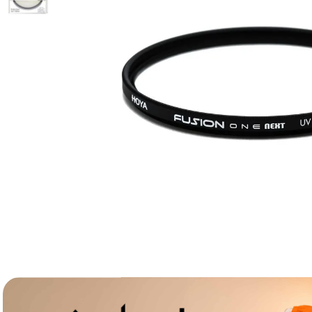
lavaliera
6
.
card memorie
7
.
dji mic mini
8
.
dji osmo
9
.
insta 360
10
.