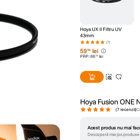
Hoya UX II Filtru UV
43mm
(7)
59
lei
99
PRP:
86
lei
00
Hoya Fusion ONE N
(
7 recenzii
)
C
Acest produs nu mai face
Descoperă mai jos produse 