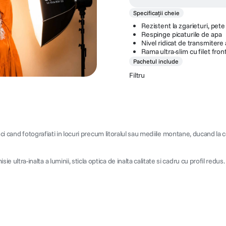
Specificații cheie
Rezistent la zgarieturi, pete
Respinge picaturile de apa
Nivel ridicat de transmitere 
Rama ultra-slim cu filet fron
Pachetul include
Filtru
ci cand fotografiati in locuri precum litoralul sau mediile montane, ducand la 
ra-inalta a luminii, sticla optica de inalta calitate si cadru cu profil redus. S