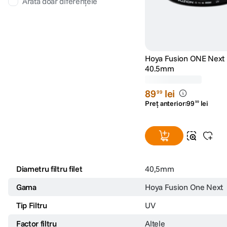
7 recenzii
Recomand
5
Un filtru UV bun, nu am văzut modificări substanțiale în calitatea imaginii.
Raporteaza rece
0
0
V-a fost de ajutor aceasta recenzie?
Foarte bun
5
Se curata foarte usor si nu am observat sa faca flare din cauza surselor de