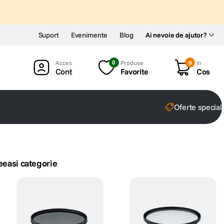
Suport
Evenimente
Blog
Ai nevoie de ajutor?
0
Produse
0
In
Cont
Favorite
Cos
Oferte special
eeasi categorie