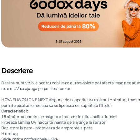
Descriere
Desi nu sunt vizibile pentru ochi, razele ultraviolete pot afecta imaginea atun
razele UV sa ajunga pe pe film/senzor
HOYA FUSION ONE NEXT dispune de acoperire cu mai multe straturi, transmisie ult
permite picaturilor de apa sa se lipeasca de suprafata filtrului.
Caracteristici:
18 straturi acoperire ce asigura o transmisie ultra-inalta a luminii
Filtreaza lumina UV nedorita inainte de a ajunge la senzor
Rezistent la pete - protejeaza de amprente si pete
Hidrofug
Sticla optica profesionala HOYA