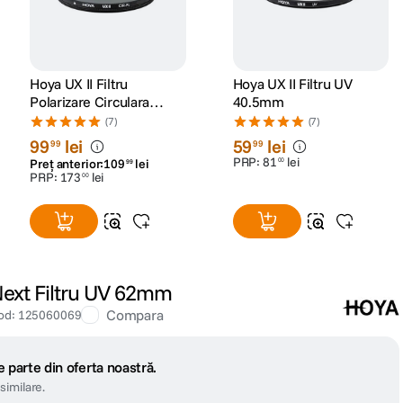
Hoya UX II Filtru
Hoya UX II Filtru UV
Polarizare Circulara
40.5mm
58mm
(7)
(7)
99
lei
59
lei
99
99
PRP:
81
lei
00
Preț anterior:
109
lei
99
PRP:
173
lei
00
ext Filtru UV 62mm
Compara
od
:
125060069
 parte din oferta noastră.
similare.