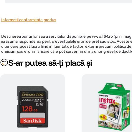
Raporteaza rece
0
0
V-a fost de ajutor aceasta recenzie?
Protecție transparentă și durabilitate fără co
5
Hoya HD MK II este genul de accesoriu pe care îl montezi pe obiectiv și ui
deloc calitatea pozelor. Nu apar reflexii ciudate când fotografiezi spre soa
Construcția este foarte solidă. Rama de aluminiu este subțire, deci nu apare
dură decât una obișnuită, oferind un sentiment de siguranță că, în cazul unei
care se curăță. Stratul protector respinge apa și amprentele, așa că dacă at
Deși este mai scump decât variantele de bază, investiția merită pentru că n
Raporteaza rece
2
0
V-a fost de ajutor aceasta recenzie?
Recomand
5
conform asteptarilor
Raporteaza rece
1
0
V-a fost de ajutor aceasta recenzie?