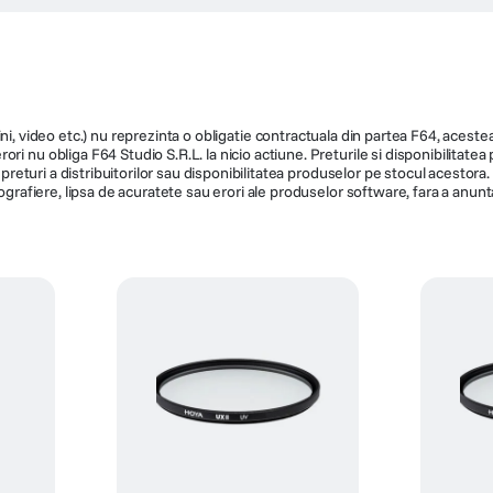
nzia
mpromisuri opt
ți de el, ceea ce este cel mai mare compliment pentru un filtru. Cel mai imp
re și nu schimbă culorile, deci senzorul camerei primește exact aceeași imagin
 acea ramă neagră la colțurile pozei, dar în același timp se simte rezistentă.
 lovituri accidentale, se va sparge filtrul și nu lentila scumpă a obiectivulu
ingi din greșeală sticla, o simplă ștergere cu o lavetă rezolvă problema fără
u degradează performanța optică a obiectivului și oferă o protecție fizică r
nzia
nzia