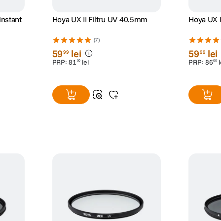
nzia
rul foarte usor cu un Lenspen, dupa ce am suflat cu pompita si indepartatul pr
prea evidente.
nzia