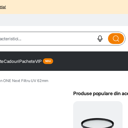
tia!
istici...
te
Cadouri
Pachete
VIP
on ONE Next Filtru UV 62mm
Produse populare din ac