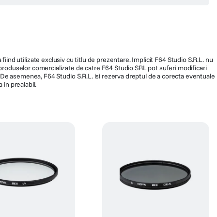
ortant aspect este faptul că nu afectează
13/01/2026
e ca și cum filtrul nu ar fi acolo.
Raul
 Sticla este tratată special să fie mult mai
Achizitie verificata
i. Un avantaj practic major este ușurința cu
 să întinzi grăsimea pe toată suprafața.
eală.
21/07/2024
Marius
Achizitie verificata