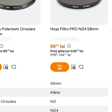
27/07/2026
Călin
Achizitie verificata
26/07/2026
D***
Achizitie verificata