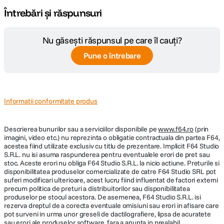
Întrebări și răspunsuri
Nu găsești răspunsul pe care îl cauți?
Pune o întrebare
Informatii conformitate produs
Descrierea bunurilor sau a serviciilor disponibile pe
www.f64.ro
(prin
imagini, video etc.) nu reprezinta o obligatie contractuala din partea F64,
acestea fiind utilizate exclusiv cu titlu de prezentare. Implicit F64 Studio
S.R.L. nu isi asuma raspunderea pentru eventualele erori de pret sau
stoc. Aceste erori nu obliga F64 Studio S.R.L. la nicio actiune. Preturile si
disponibilitatea produselor comercializate de catre F64 Studio SRL pot
suferi modificari ulterioare, acest lucru fiind influentat de factori externi
precum politica de preturi a distribuitorilor sau disponibilitatea
produselor pe stocul acestora. De asemenea, F64 Studio S.R.L. isi
rezerva dreptul de a corecta eventuale omisiuni sau erori in afisare care
pot surveni in urma unor greseli de dactilografiere, lipsa de acuratete
sau erori ale produselor software, fara a anunta in prealabil.