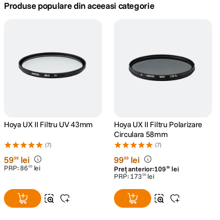
Produse populare din aceeasi categorie
lavaliera
5
.
canon sx740 hs
6
.
card memorie
7
.
sony fx
8
.
dji mic mini
9
.
Hoya UX II Filtru UV 43mm
Hoya UX II Filtru Polarizare
Circulara 58mm
dji osmo pocket 4
10
.
(7)
(7)
59
lei
99
lei
99
99
PRP:
86
lei
00
Preț anterior:
109
lei
99
PRP:
173
lei
00