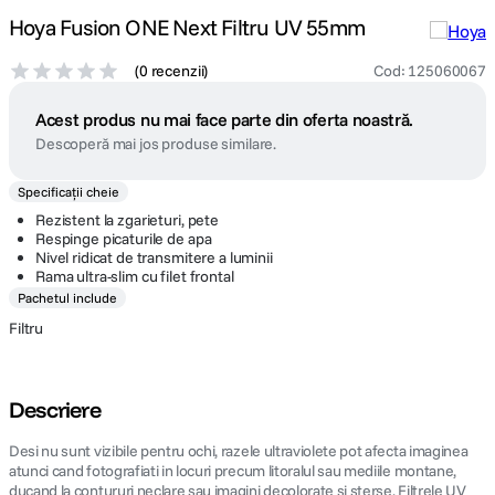
Hoya Fusion ONE Next Filtru UV 55mm
(
0 recenzii
)
Cod
:
125060067
Acest produs nu mai face parte din oferta noastră.
Descoperă mai jos produse similare.
Specificații cheie
Rezistent la zgarieturi, pete
Respinge picaturile de apa
Nivel ridicat de transmitere a luminii
Rama ultra-slim cu filet frontal
Pachetul include
Filtru
Descriere
Desi nu sunt vizibile pentru ochi, razele ultraviolete pot afecta imaginea
atunci cand fotografiati in locuri precum litoralul sau mediile montane,
ducand la contururi neclare sau imagini decolorate si sterse. Filtrele UV