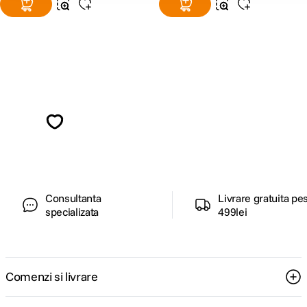
Alatura-te comunitatii creatorilor
Descopera inspiratie, recomandari utile,
ghiduri foto-video si oferte pregatite special
pentru tine.
Consultanta
Livrare gratuita pe
specializata
499lei
Comenzi si livrare