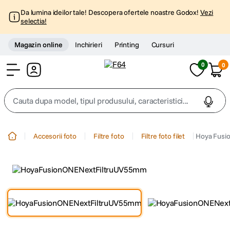
Da lumina ideilor tale! Descopera ofertele noastre Godox!
Vezi
selectia!
Magazin online
Inchirieri
Printing
Cursuri
0
0
Cont
Cauta dupa model, tipul produsului, caracteristici...
Top Cautari
Accesorii foto
Filtre foto
Filtre foto filet
Hoya Fusi
canon g7x
1
.
trepied
2
.
trepied telefon
3
.
peak design
4
.