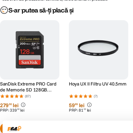
S-ar putea să-ți placă și
SanDisk Extreme PRO Card
Hoya UX II Filtru UV 40.5mm
de Memorie SD 128GB
SDXC UHS-I Class 10 U3 V30
(87)
(7)
+ 2 Ani RescuePRO Deluxe
279
lei
59
lei
00
99
PRP:
339
lei
PRP:
81
lei
90
00