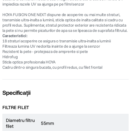
impiedica razele UV sa ajunga pe pe film/senzor
HOYA FUSION ONE NEXT dispune de acoperire cu mai multe straturi,
transmisie ultra-inalta a luminii, sticla optica de inalta calitate si cadru cu
profil redus. Suplimentar, stratul protector exterior are rezistenta ridicata
la pete si nu permite picaturilor de apa sa se lipeasca de suprafata filtrului.
Caracteristici:
18 straturi acoperire ce asigura o transmisie ultra-inalta a luminii
Filtreaza lumina UV nedorita inainte de a ajunge la senzor
Rezistent la pete - protejeaza de amprente si pete
Hidrofug
Sticla optica profesionala HOYA
Cadru dintr-o singura bucata, cu profil redus, cu filet frontal
Specificații
FILTRE FILET
Diametru filtru
55mm
filet