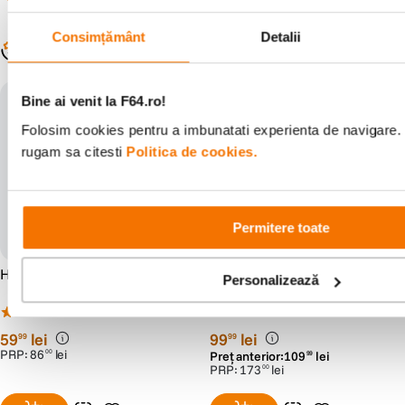
Consimțământ
Detalii
Populare în aceeași categorie
Bine ai venit la F64.ro!
Folosim cookies pentru a imbunatati experienta de navigare. P
rugam sa citesti
Politica de cookies.
Permitere toate
Hoya UX II Filtru UV 43mm
Hoya UX II Filtru Polarizare
Personalizează
Circulara 58mm
(7)
(7)
59
lei
99
lei
99
99
PRP:
86
lei
00
Preț anterior:
109
lei
99
PRP:
173
lei
00