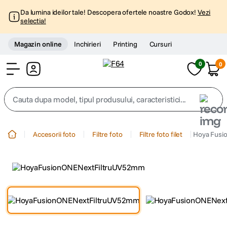
Da lumina ideilor tale! Descopera ofertele noastre Godox!
Vezi
selectia!
Magazin online
Inchirieri
Printing
Cursuri
0
0
Cont
Cauta dupa model, tipul produsului, caracteristici...
Top Cautari
Accesorii foto
Filtre foto
Filtre foto filet
Hoya Fusi
canon g7x
1
.
trepied
2
.
trepied telefon
3
.
peak design
4
.