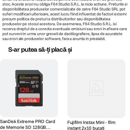
stoc. Aceste erori nu obliga F64 Studio S.R.L. la nicio actiune. Preturile si
disponibilitatea produselor comercializate de catre F64 Studio SRL pot
suferi modificari ulterioare, acest lucru fiind influentat de factori externi
precum politica de preturi a distribuitorilor sau disponibilitatea
produselor pe stocul acestora. De asemenea, F64 Studio S.R.L. isi
rezerva dreptul de a corecta eventuale omisiuni sau erori in afisare care
pot surveni in urma unor greseli de dactilografiere, lipsa de acuratete
sau erori ale produselor software, fara a anunta in prealabil.
S-ar putea să-ți placă și
SanDisk Extreme PRO Card
Fujifilm Instax Mini - film
de Memorie SD 128GB
instant 2x10 bucati