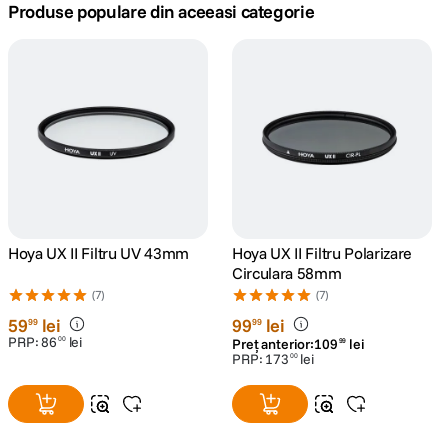
Produse populare din aceeasi categorie
canon sx740 hs
5
.
lavaliera
6
.
card memorie
7
.
dji mic mini
8
.
dji osmo
9
.
Hoya UX II Filtru UV 43mm
Hoya UX II Filtru Polarizare
Circulara 58mm
insta 360
10
.
(7)
(7)
59
lei
99
lei
99
99
PRP:
86
lei
00
Preț anterior:
109
lei
99
PRP:
173
lei
00