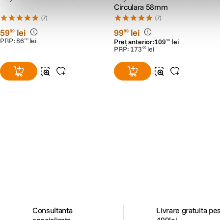
Circulara 58mm
(7)
(7)
59
lei
99
lei
99
99
PRP:
86
lei
00
Preț anterior:
109
lei
99
PRP:
173
lei
00
Alatura-te comunitatii creatorilor
Descopera inspiratie, recomandari utile,
ghiduri foto-video si oferte pregatite special
pentru tine.
Consultanta
Livrare gratuita pe