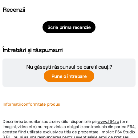
Recenzii
Scrie prima recenzie
Întrebări și răspunsuri
Nu găsești răspunsul pe care îl cauți?
Pune o întrebare
Informatii conformitate produs
Descrierea bunurilor sau a serviciilor disponibile pe
www.f64.ro
(prin
imagini, video etc.) nu reprezinta o obligatie contractuala din partea F64,
acestea fiind utilizate exclusiv cu titlu de prezentare. Implicit F64 Studio
S.R.L. nu isi asuma raspunderea pentru eventualele erori de pret sau