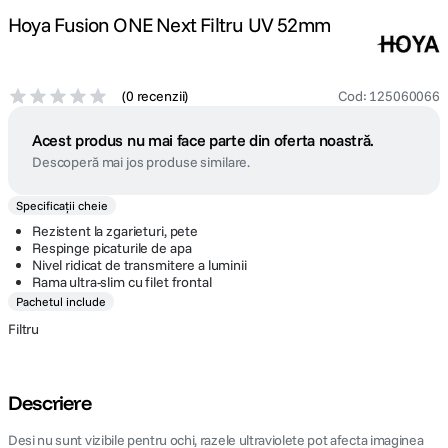
Hoya Fusion ONE Next Filtru UV 52mm
(
0 recenzii
)
Cod
:
125060066
Acest produs nu mai face parte din oferta noastră.
Descoperă mai jos produse similare.
Specificații cheie
Rezistent la zgarieturi, pete
Respinge picaturile de apa
Nivel ridicat de transmitere a luminii
Rama ultra-slim cu filet frontal
Pachetul include
Filtru
Descriere
Desi nu sunt vizibile pentru ochi, razele ultraviolete pot afecta imaginea