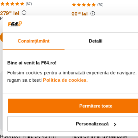
SDXC UHS-I Class 10 U3 V30
(87)
(70)
+ 2 Ani RescuePRO Deluxe
279
lei
00
99
lei
00
PRP:
339
lei
90
Consimțământ
Detalii
Populare în aceeași categorie
Bine ai venit la F64.ro!
Folosim cookies pentru a imbunatati experienta de navigare. P
rugam sa citesti
Politica de cookies.
Permitere toate
Personalizează
Hoya UX II Filtru UV 43mm
Hoya UX II Filtru Polarizare