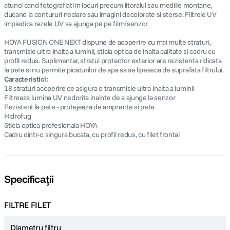
atunci cand fotografiati in locuri precum litoralul sau mediile montane,
ducand la contururi neclare sau imagini decolorate si sterse. Filtrele UV
impiedica razele UV sa ajunga pe pe film/senzor
HOYA FUSION ONE NEXT dispune de acoperire cu mai multe straturi,
transmisie ultra-inalta a luminii, sticla optica de inalta calitate si cadru cu
profil redus. Suplimentar, stratul protector exterior are rezistenta ridicata
la pete si nu permite picaturilor de apa sa se lipeasca de suprafata filtrului.
Caracteristici:
18 straturi acoperire ce asigura o transmisie ultra-inalta a luminii
Filtreaza lumina UV nedorita inainte de a ajunge la senzor
Rezistent la pete - protejeaza de amprente si pete
Hidrofug
Sticla optica profesionala HOYA
Cadru dintr-o singura bucata, cu profil redus, cu filet frontal
Specificații
FILTRE FILET
Diametru filtru