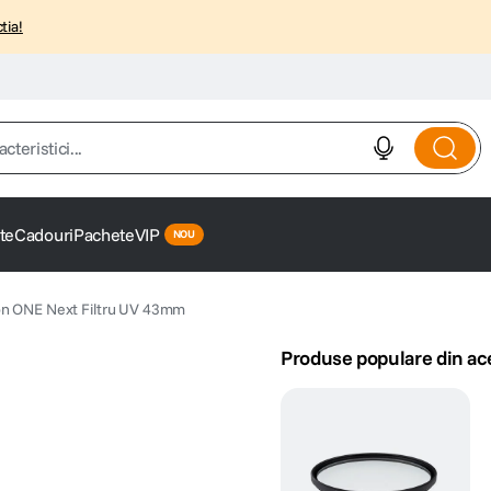
tia!
istici...
te
Cadouri
Pachete
VIP
on ONE Next Filtru UV 43mm
Produse populare din ac