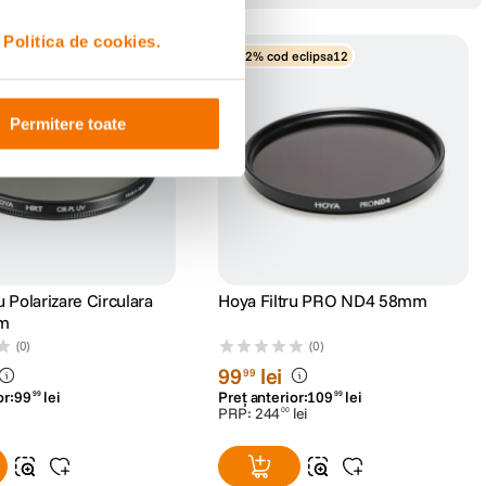
i
Politica de cookies.
-12% cod eclipsa12
Permitere toate
u Polarizare Circulara
Hoya Filtru PRO ND4 58mm
m
(0)
(0)
99
lei
99
or:
99
lei
Preț anterior:
109
lei
99
99
PRP:
244
lei
00