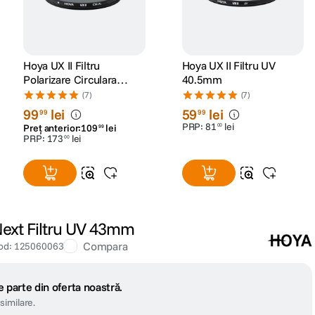
Hoya UX II Filtru
Hoya UX II Filtru UV
Polarizare Circulara
40.5mm
58mm
(7)
(7)
99
lei
59
lei
99
99
PRP:
81
lei
00
Preț anterior:
109
lei
99
PRP:
173
lei
00
ext Filtru UV 43mm
Compara
od
:
125060063
 parte din oferta noastră.
similare.