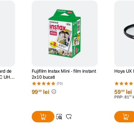
ard de
Fujifilm Instax Mini - film instant
Hoya UX I
C UHS-
2x10 bucati
(70)
99
lei
59
lei
00
99
PRP:
81
l
00