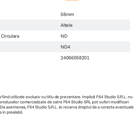
58mm
Altele
 Circulara
ND
ND4
24066058201
fiind utilizate exclusiv cu titlu de prezentare. Implicit F64 Studio S.R.L. nu
a produselor comercializate de catre F64 Studio SRL pot suferi modificari
ra. De asemenea, F64 Studio S.R.L. isi rezerva dreptul de a corecta eventuale
 in prealabil.