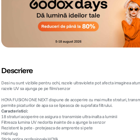
Descriere
Desi nu sunt vizibile pentru ochi, razele ultraviolete pot afecta imaginea atun
razele UV sa ajunga pe pe film/senzor
HOYA FUSION ONE NEXT dispune de acoperire cu mai multe straturi, transmisie ult
permite picaturilor de apa sa se lipeasca de suprafata filtrului.
Caracteristici:
18 straturi acoperire ce asigura o transmisie ultra-inalta a luminii
Filtreaza lumina UV nedorita inainte de a ajunge la senzor
Rezistent la pete - protejeaza de amprente si pete
Hidrofug
Sticla optica profesionala HOYA