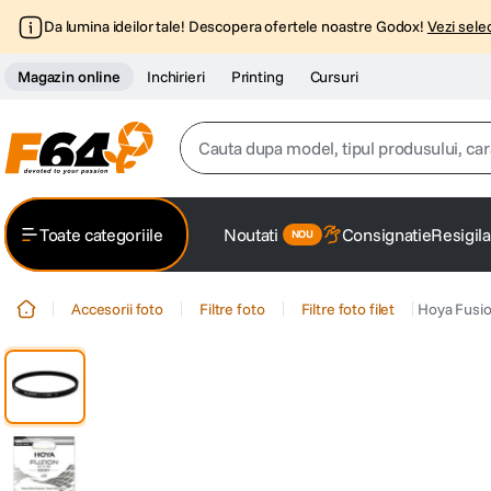
Da lumina ideilor tale! Descopera ofertele noastre Godox!
Vezi selec
Magazin online
Inchirieri
Printing
Cursuri
Cauta dupa model, tipul produsului, caracter
Top Cautari
Toate categoriile
Noutati
Consignatie
Resigila
canon g7x
1
.
Accesorii foto
Filtre foto
Filtre foto filet
Hoya Fusi
trepied
2
.
trepied telefon
3
.
peak design
4
.
canon sx740 hs
5
.