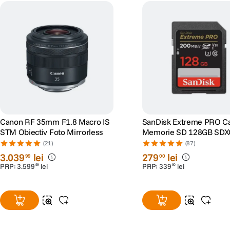
Canon RF 35mm F1.8 Macro IS
SanDisk Extreme PRO C
STM Obiectiv Foto Mirrorless
Memorie SD 128GB SDX
I Class 10 U3 V30 + 2 Ani
(21)
(87)
RescuePRO Deluxe
3
.
039
lei
279
lei
99
00
PRP:
3
.
599
lei
PRP:
339
lei
99
90