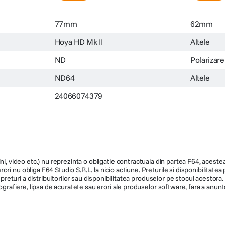
77mm
62mm
Hoya HD Mk II
Altele
ND
Polarizare
ND64
Altele
24066074379
ni, video etc.) nu reprezinta o obligatie contractuala din partea F64, acestea 
ri nu obliga F64 Studio S.R.L. la nicio actiune. Preturile si disponibilitate
de preturi a distribuitorilor sau disponibilitatea produselor pe stocul acesto
ografiere, lipsa de acuratete sau erori ale produselor software, fara a anunta