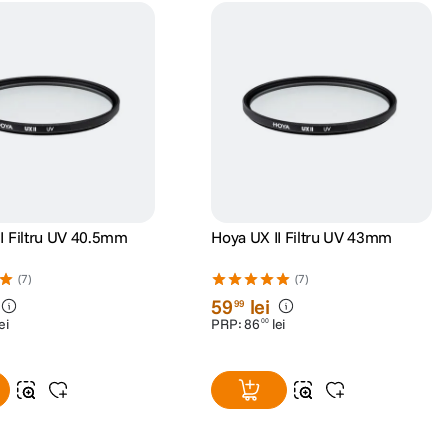
I Filtru UV 40.5mm
Hoya UX II Filtru UV 43mm
(7)
(7)
59
lei
99
ei
PRP:
86
lei
00