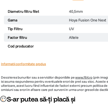
Diametru filtru filet
40,5mm
Gama
Hoya Fusion One Next
Tip Filtru
UV
Factor filtru
Altele
Cod producator
Informatii conformitate produs
Descrierea bunurilor sau a serviciilor disponibile pe
www.f64.ro
(prin imagi
isi asuma raspunderea pentru eventualele erori de pret sau stoc. Aceste ero
ulterioare, acest lucru fiind influentat de factori externi precum politica 
omisiuni sau erori in afisare care pot surveni in urma unor greseli de dactil
S-ar putea să-ți placă și