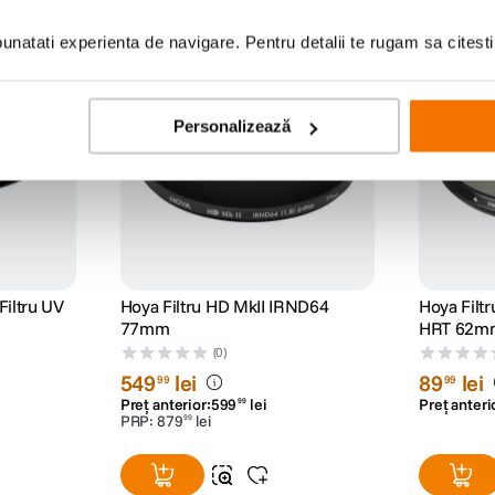
natati experienta de navigare. Pentru detalii te rugam sa citest
Personalizează
iltru UV
Hoya Filtru HD MkII IRND64
Hoya Filtr
77mm
HRT 62m
(0)
549
lei
89
lei
99
99
Preț anterior:
599
lei
Preț anteri
99
PRP:
879
lei
99