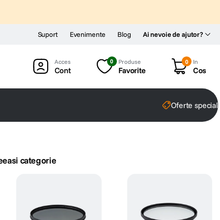
Suport
Evenimente
Blog
Ai nevoie de ajutor?
0
Produse
0
In
Cont
Favorite
Cos
Oferte special
eeasi categorie