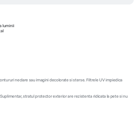
a luminii
tal
contururi neclare sau imagini decolorate si sterse. Filtrele UV impiedica
uplimentar, stratul protector exterior are rezistenta ridicata la pete si nu