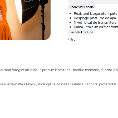
Specificații cheie
Rezistent la zgarieturi, pete
Respinge picaturile de apa
Nivel ridicat de transmitere 
Rama ultra-slim cu filet fron
Pachetul include
Filtru
ci cand fotografiati in locuri precum litoralul sau mediile montane, ducand la 
ra-inalta a luminii, sticla optica de inalta calitate si cadru cu profil redus. S