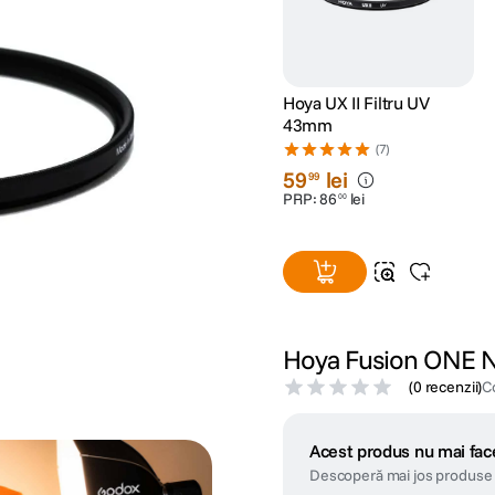
Hoya UX II Filtru UV
43mm
(7)
59
lei
99
PRP:
86
lei
00
Hoya Fusion ONE N
(
0 recenzii
)
C
Acest produs nu mai face
Descoperă mai jos produse 