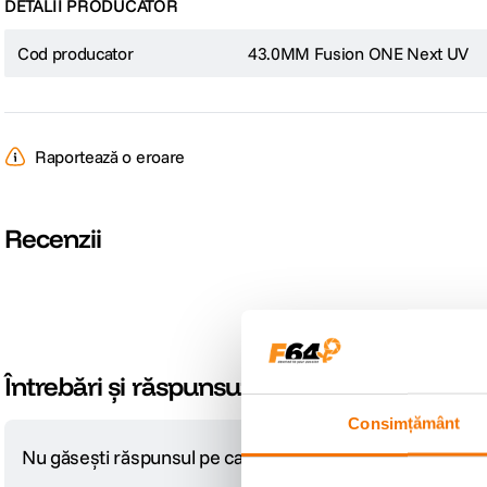
DETALII PRODUCATOR
Cod producator
43.0MM Fusion ONE Next UV
Raportează o eroare
Recenzii
Întrebări și răspunsuri
Consimțământ
Nu găsești răspunsul pe care îl cauți?
Pune o întrebare