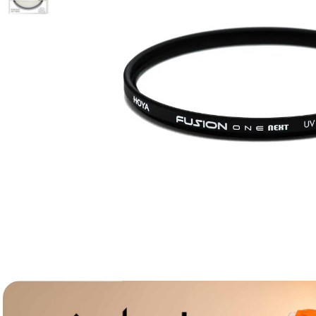
lavaliera
6
.
sony fx
7
.
card memorie
8
.
dji mic mini
9
.
dji osmo
10
.