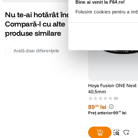
Bine ai venit la F64.ro!
Folosim cookies pentru a imbu
Nu te-ai hotărât încă?
Compară-l cu alte
produse similare
Arată doar diferențele
Hoya Fusion ONE Next F
40.5mm
(0)
89
lei
99
Preț anterior:
99
lei
99