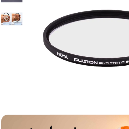
lavaliera
6
.
card memorie
7
.
dji mic mini
8
.
dji osmo
9
.
insta 360
10
.