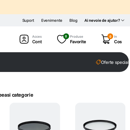
Suport
Evenimente
Blog
Ai nevoie de ajutor?
0
Produse
0
In
Cont
Favorite
Cos
Oferte special
eeasi categorie