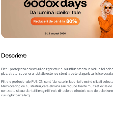
Descriere
Filtrul protejeaza obiectivul de zgarieturi si nu influenteaza in nici un fel bal
plus, stratul superior antistatic este rezistent la pete si zgarieturi si se curata
Filtrele profesionale FUSION sunt fabricate in Japonia folosind silicati select
Multi-coating de 18 straturi, care elimina sau reduce foarte mult reflexiile de 
contrastului sau claritatii imaginii finale dincolo de efectele sale de polariza
cu unghi foarte larg.