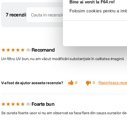
Bine ai venit la F64.ro!
Folosim cookies pentru a imbu
7 recenzii
Recomand
5
Un filtru UV bun, nu am văzut modificări substanțiale în calitatea imaginii.
Raporteaza rece
0
0
V-a fost de ajutor aceasta recenzie?
Foarte bun
5
Se curata foarte usor si nu am observat sa faca flare din cauza surselor de