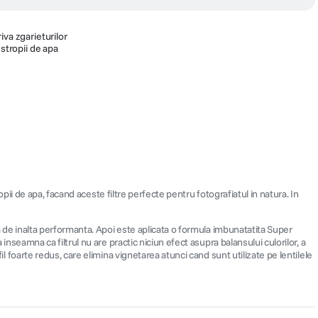
iva zgarieturilor
 stropii de apa
ropii de apa, facand aceste filtre perfecte pentru fotografiatul in natura. In
ica de inalta performanta. Apoi este aplicata o formula imbunatatita Super
 inseamna ca filtrul nu are practic niciun efect asupra balansului culorilor, a
il foarte redus, care elimina vignetarea atunci cand sunt utilizate pe lentilele