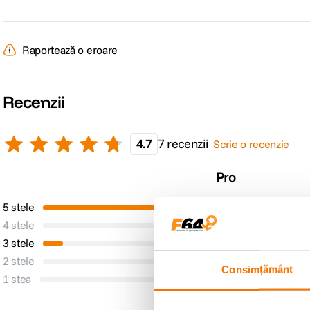
Raportează o eroare
Recenzii
4.7
7 recenzii
Scrie o recenzie
Pro
5 stele
6
Niciun Pro
4 stele
0
3 stele
1
2 stele
0
Consimțământ
1 stea
0