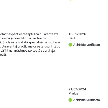
ortant aspect este faptul că nu afectează
13/01/2026
e ca și cum filtrul nu ar fi acolo.
Raul
 Sticla este tratată special să fie mult mai
Achizitie verificata
i. Un avantaj practic major este ușurința cu
 să întinzi grăsimea pe toată suprafața.
eală.
21/07/2024
Marius
Achizitie verificata