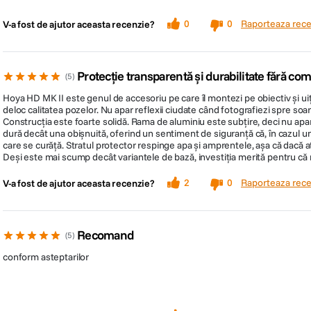
Raporteaza rece
0
0
V-a fost de ajutor aceasta recenzie?
Protecție transparentă și durabilitate fără co
5
Hoya HD MK II este genul de accesoriu pe care îl montezi pe obiectiv și ui
deloc calitatea pozelor. Nu apar reflexii ciudate când fotografiezi spre soa
Construcția este foarte solidă. Rama de aluminiu este subțire, deci nu apare
dură decât una obișnuită, oferind un sentiment de siguranță că, în cazul unei
care se curăță. Stratul protector respinge apa și amprentele, așa că dacă at
Deși este mai scump decât variantele de bază, investiția merită pentru că n
Raporteaza rece
2
0
V-a fost de ajutor aceasta recenzie?
Recomand
5
conform asteptarilor