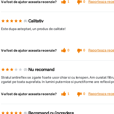
Raporteaza rece
1
0
V-a fost de ajutor aceasta recenzie?
Calitativ
5
Este dupa asteptari, un produs de calitate!
Raporteaza rece
0
0
V-a fost de ajutor aceasta recenzie?
Nu recomand
3
Stratul antireflex se zgarie foarte usor chiar si cu lenspen. Am curatat filt
zgariat pe toata suprafata. In lumini puternice si punctiforme are reflexii 
Raporteaza rece
1
0
V-a fost de ajutor aceasta recenzie?
Recomand cu încredere
5