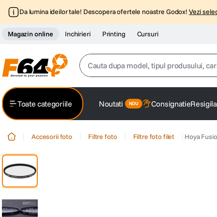
Da lumina ideilor tale! Descopera ofertele noastre Godox!
Vezi selec
Magazin online
Inchirieri
Printing
Cursuri
Cauta dupa model, tipul produsului, caracter
Top Cautari
Toate categoriile
Noutati
Consignatie
Resigila
canon g7x
1
.
Accesorii foto
Filtre foto
Filtre foto filet
Hoya Fusio
trepied
2
.
trepied telefon
3
.
peak design
4
.
canon sx740 hs
5
.