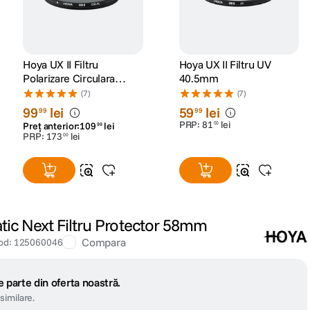
Hoya UX II Filtru
Hoya UX II Filtru UV
Polarizare Circulara
40.5mm
58mm
(7)
(7)
99
lei
59
lei
99
99
PRP:
81
lei
00
Preț anterior:
109
lei
99
PRP:
173
lei
00
tic Next Filtru Protector 58mm
Compara
od
:
125060046
 parte din oferta noastră.
similare.