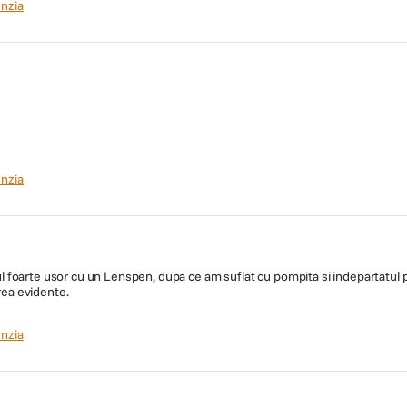
nzia
nzia
rul foarte usor cu un Lenspen, dupa ce am suflat cu pompita si indepartatul pr
prea evidente.
nzia