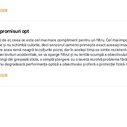
nzia
mpromisuri opt
ți de el, ceea ce este cel mai mare compliment pentru un filtru. Cel mai imp
re și nu schimbă culorile, deci senzorul camerei primește exact aceeași imagin
 acea ramă neagră la colțurile pozei, dar în același timp se simte rezistentă.
 lovituri accidentale, se va sparge filtrul și nu lentila scumpă a obiectivulu
ingi din greșeală sticla, o simplă ștergere cu o lavetă rezolvă problema fără
u degradează performanța optică a obiectivului și oferă o protecție fizică r
nzia