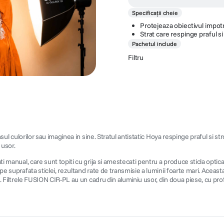
Specificații cheie
Protejeaza obiectivul impotr
Strat care respinge praful si
Pachetul include
Filtru
ansul culorilor sau imaginea in sine. Stratul antistatic Hoya respinge praful si st
 usor.
ati manual, care sunt topiti cu grija si amestecati pentru a produce sticla opt
pe suprafata sticlei, rezultand rate de transmisie a luminii foarte mari. Aceasta
re. Filtrele FUSION CIR-PL au un cadru din aluminiu usor, din doua piese, cu prof