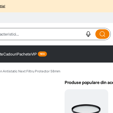
tia!
istici...
te
Cadouri
Pachete
VIP
n Antistatic Next Filtru Protector 58mm
Produse populare din ac