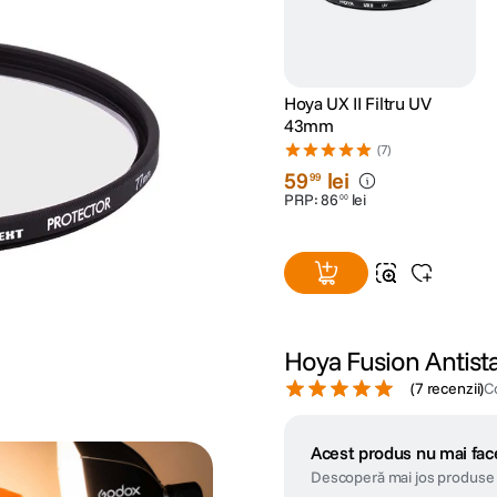
Hoya UX II Filtru UV
43mm
(7)
59
lei
99
PRP:
86
lei
00
Hoya Fusion Antista
(
7 recenzii
)
C
Acest produs nu mai face
Descoperă mai jos produse 