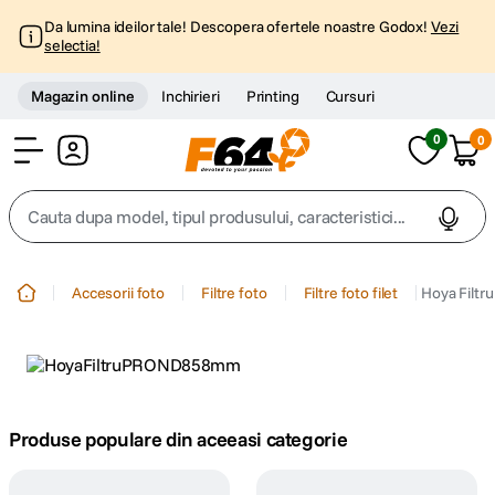
Da lumina ideilor tale! Descopera ofertele noastre Godox!
Vezi
selectia!
Magazin online
Inchirieri
Printing
Cursuri
0
0
Cont
Cauta dupa model, tipul produsului, caracteristici...
Top Cautari
Accesorii foto
Filtre foto
Filtre foto filet
Hoya Filt
canon g7x
1
.
trepied
2
.
trepied telefon
Produse populare din aceeasi categorie
3
.
peak design
4
.