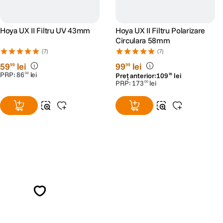
Hoya UX II Filtru UV 43mm
Hoya UX II Filtru Polarizare
Circulara 58mm
(7)
(7)
59
lei
99
lei
99
99
PRP:
86
lei
00
Preț anterior:
109
lei
99
PRP:
173
lei
00
Alatura-te comunitatii creatorilor
Descopera inspiratie, recomandari utile,
ghiduri foto-video si oferte pregatite special
pentru tine.