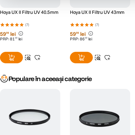
Hoya UX II Filtru UV 40.5mm
Hoya UX II Filtru UV 43mm
(7)
(7)
59
lei
59
lei
99
99
PRP:
81
lei
PRP:
86
lei
00
00
Populare în aceeași categorie