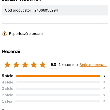
Cod producator
24066058294
Raportează o eroare
Recenzii
5.0
1 recenzie
Scrie o recenzie
5 stele
1
4 stele
0
3 stele
0
2 stele
0
1 stea
0