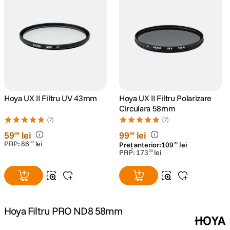
canon sx740 hs
5
.
lavaliera
6
.
sony fx
7
.
card memorie
8
.
Hoya UX II Filtru UV 43mm
Hoya UX II Filtru Polarizare
Circulara 58mm
dji mic mini
(7)
(7)
9
.
59
lei
99
lei
99
99
PRP:
86
lei
dji osmo
00
Preț anterior:
109
lei
99
10
.
PRP:
173
lei
00
Hoya Filtru PRO ND8 58mm