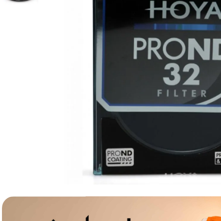
lavaliera
6
.
card memorie
7
.
dji mic mini
8
.
dji osmo
9
.
insta 360
10
.