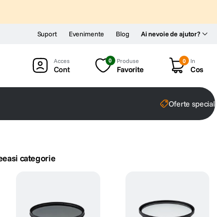
Suport
Evenimente
Blog
Ai nevoie de ajutor?
0
Produse
0
In
Cont
Favorite
Cos
Oferte special
eeasi categorie