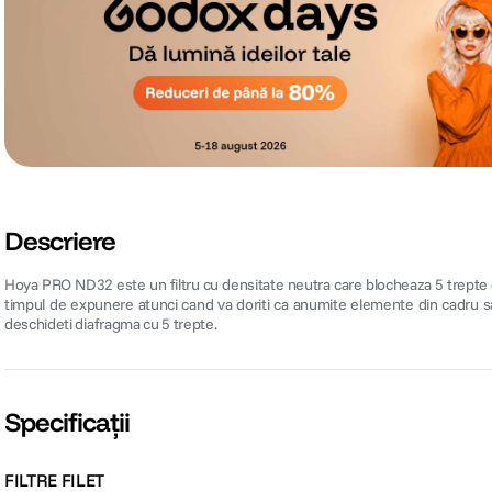
Descriere
Hoya PRO ND32 este un filtru cu densitate neutra care blocheaza 5 trepte de
timpul de expunere atunci cand va doriti ca anumite elemente din cadru sa
deschideti diafragma cu 5 trepte.
Specificații
FILTRE FILET