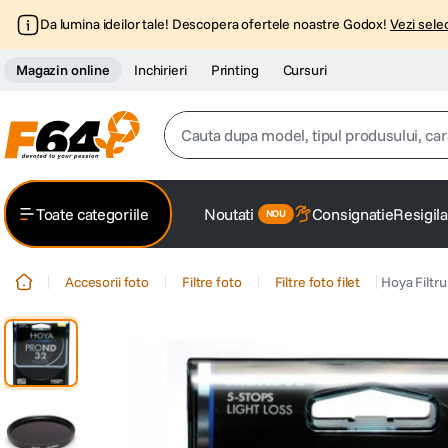
Da lumina ideilor tale! Descopera ofertele noastre Godox!
Vezi selec
Magazin online
Inchirieri
Printing
Cursuri
Cauta dupa model, tipul produsului, caracter
Top Cautari
Toate categoriile
Noutati
Consignatie
Resigila
canon g7x
1
.
Accesorii foto
Filtre foto
Filtre foto filet
Hoya Filt
trepied
2
.
trepied telefon
3
.
peak design
4
.
canon sx740 hs
5
.