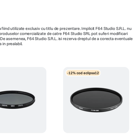
fiind utilizate exclusiv cu titlu de prezentare. Implicit F64 Studio S.R.L. nu
a produselor comercializate de catre F64 Studio SRL pot suferi modificari
ra. De asemenea, F64 Studio S.R.L. isi rezerva dreptul de a corecta eventuale
 in prealabil.
-12% cod eclipsa12