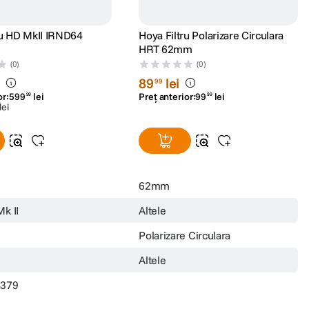
ru HD MkII IRND64
Hoya Filtru Polarizare Circulara
HRT 62mm
(0)
(0)
i
89
lei
99
or:
599
lei
Preț anterior:
99
lei
99
99
lei
62mm
k II
Altele
Polarizare Circulara
Altele
4379