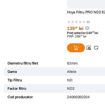
Hoya Filtru PRO ND2 
(0)
139
lei
99
Preț anterior:
149
lei
99
PRP:
269
lei
99
Diametru filtru filet
62mm
Gama
Altele
Tip Filtru
ND
Factor filtru
ND2
Cod producator
24066060204