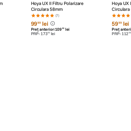
mm
Hoya UX II Filtru Polarizare
Hoya UX II
Circulara 58mm
Circular
(7)
99
lei
59
lei
99
99
Preț anterior:
109
lei
Preț anteri
99
PRP:
173
lei
PRP:
112
00
00