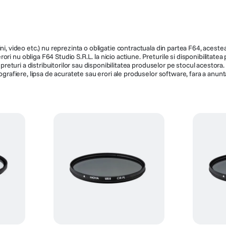
ni, video etc.) nu reprezinta o obligatie contractuala din partea F64, acestea 
ri nu obliga F64 Studio S.R.L. la nicio actiune. Preturile si disponibilitate
de preturi a distribuitorilor sau disponibilitatea produselor pe stocul acesto
ografiere, lipsa de acuratete sau erori ale produselor software, fara a anunta