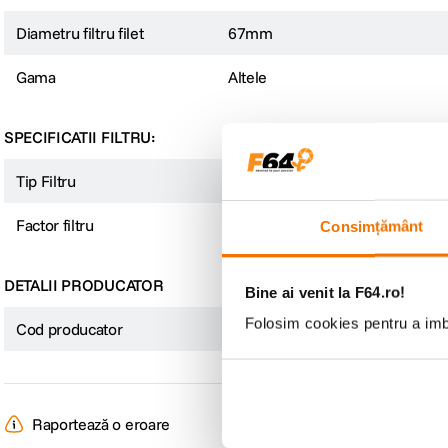
Diametru filtru filet
67mm
Gama
Altele
SPECIFICATII FILTRU:
Tip Filtru
ND
Factor filtru
ND32
Consimțământ
DETALII PRODUCATOR
Bine ai venit la F64.ro!
Folosim cookies pentru a imbu
Cod producator
24066058492
Raportează o eroare