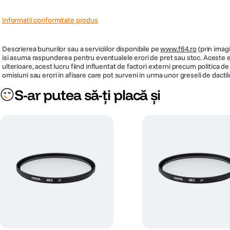
Informatii conformitate produs
Descrierea bunurilor sau a serviciilor disponibile pe
www.f64.ro
(prin imagi
isi asuma raspunderea pentru eventualele erori de pret sau stoc. Aceste ero
ulterioare, acest lucru fiind influentat de factori externi precum politica 
omisiuni sau erori in afisare care pot surveni in urma unor greseli de dactil
S-ar putea să-ți placă și