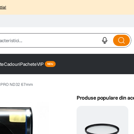
tia!
istici...
te
Cadouri
Pachete
VIP
ru PRO ND32 67mm
Produse populare din ac