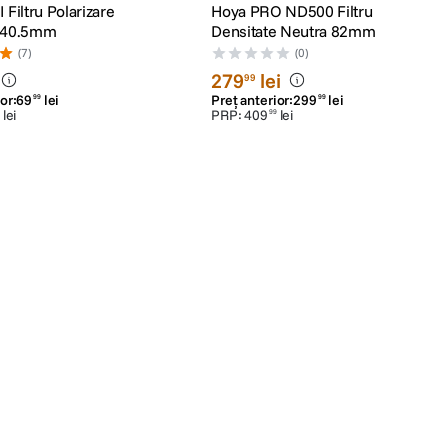
 Filtru Polarizare
Hoya PRO ND500 Filtru
a 40.5mm
Densitate Neutra 82mm
(7)
(0)
279
lei
99
or:
69
lei
Preț anterior:
299
lei
99
99
lei
PRP:
409
lei
99