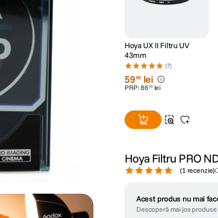
Hoya UX II Filtru UV
43mm
(7)
59
lei
99
PRP:
86
lei
00
Hoya Filtru PRO 
(
1 recenzie
)
Acest produs nu mai face
Descoperă mai jos produse 