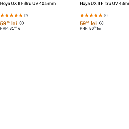
Hoya UX II Filtru UV 40.5mm
Hoya UX II Filtru UV 43
(7)
(7)
59
lei
59
lei
99
99
PRP:
81
lei
PRP:
86
lei
00
00
Populare în aceeași categorie