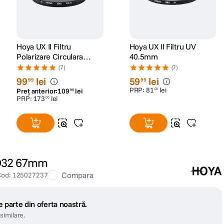
Hoya UX II Filtru
Hoya UX II Filtru UV
Polarizare Circulara
40.5mm
58mm
(7)
(7)
99
lei
59
lei
99
99
PRP:
81
lei
00
Preț anterior:
109
lei
99
PRP:
173
lei
00
ND32 67mm
Compara
Cod
:
125027237
 parte din oferta noastră.
similare.