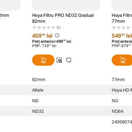
62mm
Hoya Filtru PRO ND32 Gradual
Hoya Filt
82mm
77mm
(0)
459
lei
549
le
99
99
Preț anterior:
499
lei
Preț anteri
99
PRP:
739
lei
PRP:
879
99
99
82mm
77mm
Altele
Hoya HD M
ND
ND
ND32
ND64
2406607