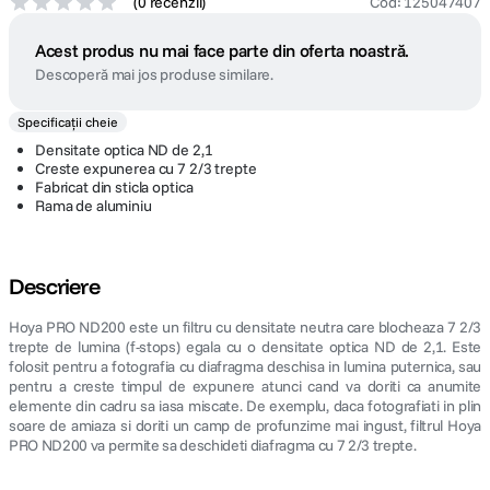
(
0 recenzii
)
Cod
:
125047407
Acest produs nu mai face parte din oferta noastră.
Descoperă mai jos produse similare.
Specificații cheie
Densitate optica ND de 2,1
Creste expunerea cu 7 2/3 trepte
Fabricat din sticla optica
Rama de aluminiu
Descriere
Hoya PRO ND200 este un filtru cu densitate neutra care blocheaza 7 2/3
trepte de lumina (f-stops) egala cu o densitate optica ND de 2,1. Este
folosit pentru a fotografia cu diafragma deschisa in lumina puternica, sau
pentru a creste timpul de expunere atunci cand va doriti ca anumite
elemente din cadru sa iasa miscate. De exemplu, daca fotografiati in plin
soare de amiaza si doriti un camp de profunzime mai ingust, filtrul Hoya
PRO ND200 va permite sa deschideti diafragma cu 7 2/3 trepte.