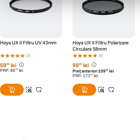
Hoya UX II Filtru UV 43mm
Hoya UX II Filtru Polarizare
Circulara 58mm
(7)
(7)
59
lei
99
lei
99
99
PRP:
86
lei
00
Preț anterior:
109
lei
99
PRP:
173
lei
00
Alatura-te comunitatii creatorilor
Descopera inspiratie, recomandari utile,