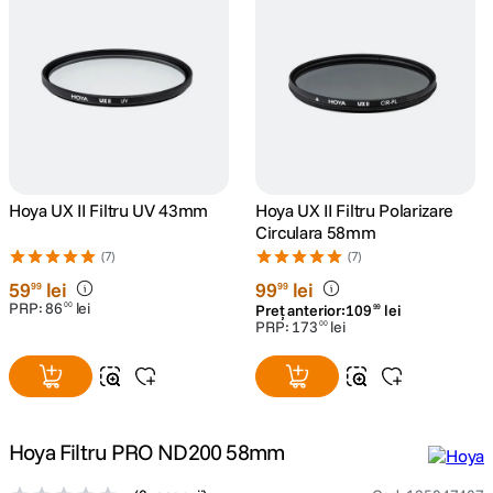
canon sx740 hs
5
.
lavaliera
6
.
card memorie
7
.
ulanzi
8
.
Hoya UX II Filtru UV 43mm
Hoya UX II Filtru Polarizare
Circulara 58mm
insta 360
(7)
(7)
9
.
59
lei
99
lei
99
99
PRP:
86
lei
godox
00
Preț anterior:
109
lei
99
10
.
PRP:
173
lei
00
Hoya Filtru PRO ND200 58mm