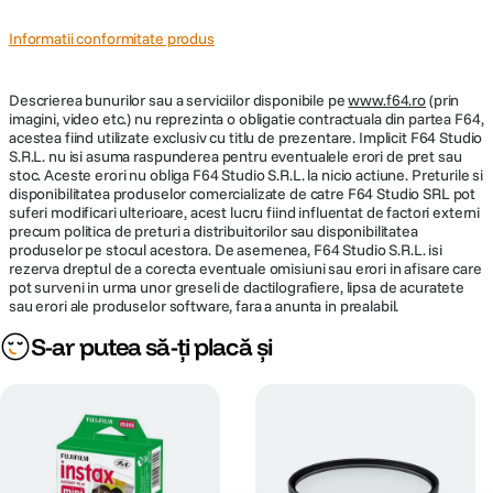
Informatii conformitate produs
Descrierea bunurilor sau a serviciilor disponibile pe
www.f64.ro
(prin
imagini, video etc.) nu reprezinta o obligatie contractuala din partea F64,
acestea fiind utilizate exclusiv cu titlu de prezentare. Implicit F64 Studio
S.R.L. nu isi asuma raspunderea pentru eventualele erori de pret sau
stoc. Aceste erori nu obliga F64 Studio S.R.L. la nicio actiune. Preturile si
disponibilitatea produselor comercializate de catre F64 Studio SRL pot
suferi modificari ulterioare, acest lucru fiind influentat de factori externi
precum politica de preturi a distribuitorilor sau disponibilitatea
produselor pe stocul acestora. De asemenea, F64 Studio S.R.L. isi
rezerva dreptul de a corecta eventuale omisiuni sau erori in afisare care
pot surveni in urma unor greseli de dactilografiere, lipsa de acuratete
sau erori ale produselor software, fara a anunta in prealabil.
S-ar putea să-ți placă și