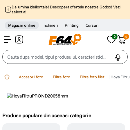
Da lumina ideilor tale! Descopera ofertele noastre Godox!
Vezi
selectia!
Magazin online
Inchirieri
Printing
Cursuri
0
0
Cont
Cauta dupa model, tipul produsului, caracteristici...
Top Cautari
Accesorii foto
Filtre foto
Filtre foto filet
Hoya Filt
canon g7x
1
.
trepied
2
.
trepied telefon
Produse populare din aceeasi categorie
3
.
peak design
4
.