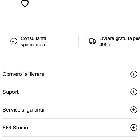
ghiduri foto-video si oferte pregatite special
pentru tine.
Consultanta
Livrare gratuita pe
specializata
499lei
Comenzi si livrare
Suport
Service si garantii
F64 Studio