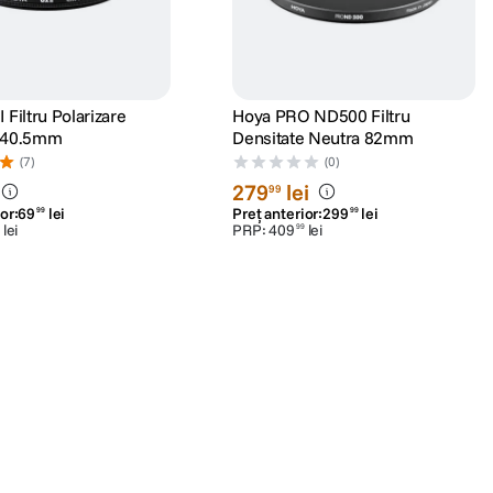
 Filtru Polarizare
Hoya PRO ND500 Filtru
a 40.5mm
Densitate Neutra 82mm
(7)
(0)
279
lei
99
or:
69
lei
Preț anterior:
299
lei
99
99
lei
PRP:
409
lei
99