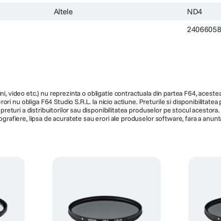
Altele
ND4
2406605
ni, video etc.) nu reprezinta o obligatie contractuala din partea F64, acestea 
ri nu obliga F64 Studio S.R.L. la nicio actiune. Preturile si disponibilitate
de preturi a distribuitorilor sau disponibilitatea produselor pe stocul acesto
ografiere, lipsa de acuratete sau erori ale produselor software, fara a anunta