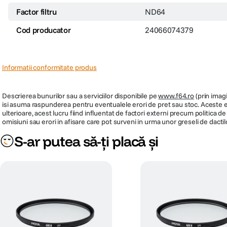
Factor filtru
ND64
Cod producator
24066074379
Informatii conformitate produs
Descrierea bunurilor sau a serviciilor disponibile pe
www.f64.ro
(prin imagi
isi asuma raspunderea pentru eventualele erori de pret sau stoc. Aceste ero
ulterioare, acest lucru fiind influentat de factori externi precum politica 
omisiuni sau erori in afisare care pot surveni in urma unor greseli de dactil
S-ar putea să-ți placă și