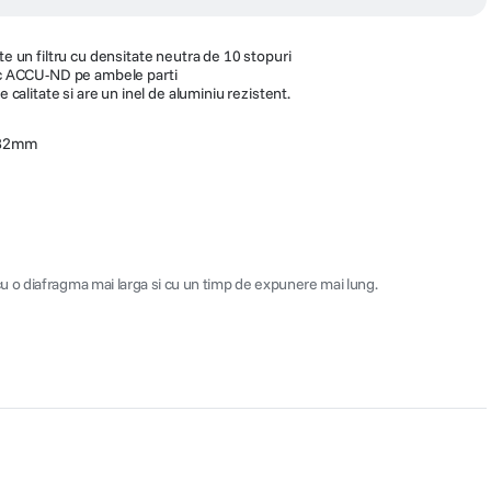
n filtru cu densitate neutra de 10 stopuri
lic ACCU-ND pe ambele parti
e calitate si are un inel de aluminiu rezistent.
 82mm
 cu o diafragma mai larga si cu un timp de expunere mai lung.