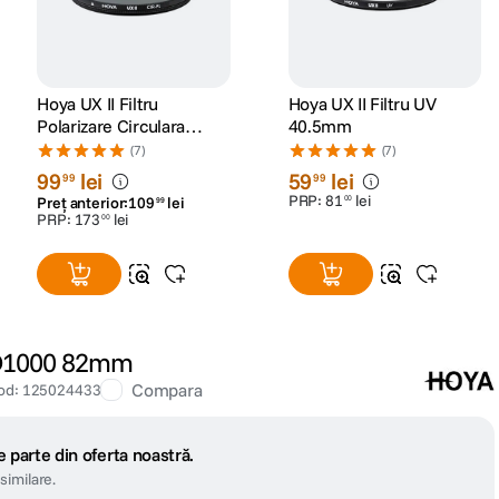
Hoya UX II Filtru
Hoya UX II Filtru UV
Polarizare Circulara
40.5mm
58mm
(7)
(7)
99
lei
59
lei
99
99
PRP:
81
lei
00
Preț anterior:
109
lei
99
PRP:
173
lei
00
ND1000 82mm
Compara
od
:
125024433
 parte din oferta noastră.
similare.