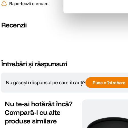
Raportează o eroare
Recenzii
Întrebări și răspunsuri
Nu găsești răspunsul pe care îl cauți?
Pune o întrebare
Nu te-ai hotărât încă?
Compară-l cu alte
produse similare