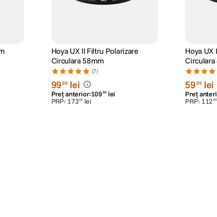
mm
Hoya UX II Filtru Polarizare
Hoya UX II
Circulara 58mm
Circular
(7)
99
lei
59
lei
99
99
Preț anterior:
109
lei
Preț anteri
99
PRP:
173
lei
PRP:
112
00
00