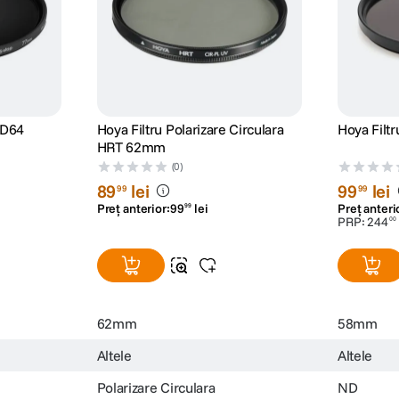
ND64
Hoya Filtru Polarizare Circulara
Hoya Fil
HRT 62mm
(0)
89
lei
99
lei
99
99
Preț anterior:
99
lei
Preț anteri
99
PRP:
244
00
62mm
58mm
Altele
Altele
Polarizare Circulara
ND