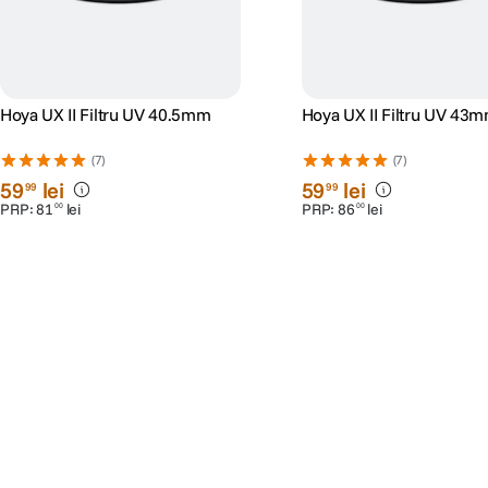
Hoya UX II Filtru UV 40.5mm
Hoya UX II Filtru UV 43
(7)
(7)
59
lei
59
lei
99
99
PRP:
81
lei
PRP:
86
lei
00
00
Populare în aceeași categorie