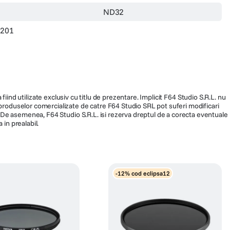
ND32
8201
fiind utilizate exclusiv cu titlu de prezentare. Implicit F64 Studio S.R.L. nu
a produselor comercializate de catre F64 Studio SRL pot suferi modificari
ra. De asemenea, F64 Studio S.R.L. isi rezerva dreptul de a corecta eventuale
 in prealabil.
-12% cod eclipsa12