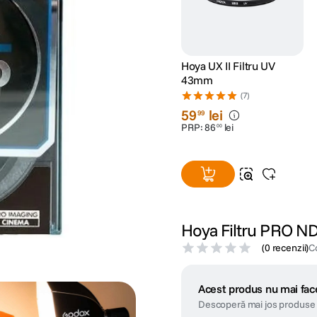
Hoya UX II Filtru UV
43mm
(7)
59
lei
99
PRP:
86
lei
00
Hoya Filtru PRO 
(
0 recenzii
)
C
Acest produs nu mai face
Descoperă mai jos produse 