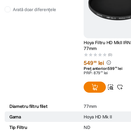
Arată doar diferențele
Hoya Filtru HD MkII IR
77mm
(0)
549
lei
99
Preț anterior:
599
lei
99
PRP:
879
lei
99
Diametru filtru filet
77mm
Gama
Hoya HD Mk II
Tip Filtru
ND