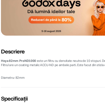
Descriere
Hoya 82mm ProND1000
este un filtru cu densitate neutra de 10 stopuri. D
Filtrul are un coating metalic ACCU-ND pe ambele parti. Este facut din sticla o
Diametru: 82mm
Specificații