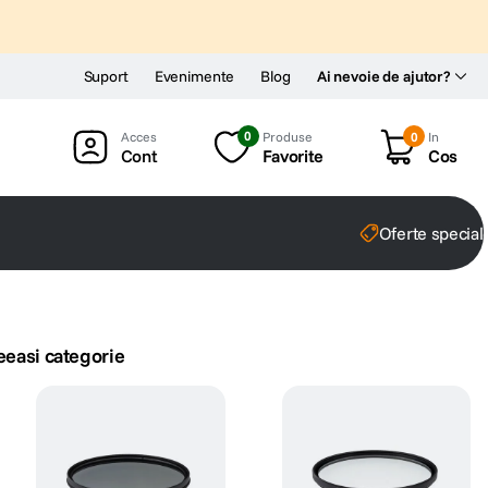
Suport
Evenimente
Blog
Ai nevoie de ajutor?
0
Produse
0
In
Cont
Favorite
Cos
Oferte special
eeasi categorie