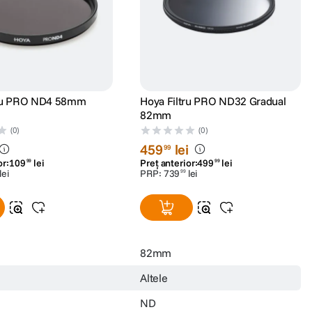
tru PRO ND4 58mm
Hoya Filtru PRO ND32 Gradual
82mm
(0)
(0)
459
lei
99
or:
109
lei
Preț anterior:
499
lei
99
99
lei
PRP:
739
lei
99
82mm
Altele
ND