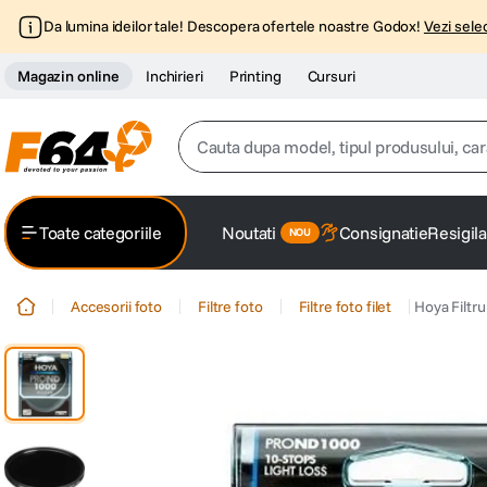
Da lumina ideilor tale! Descopera ofertele noastre Godox!
Vezi selec
Magazin online
Inchirieri
Printing
Cursuri
Cauta dupa model, tipul produsului, caracter
Top Cautari
Toate categoriile
Noutati
Consignatie
Resigila
canon g7x
1
.
Accesorii foto
Filtre foto
Filtre foto filet
Hoya Filt
trepied
2
.
trepied telefon
3
.
peak design
4
.
canon sx740 hs
5
.