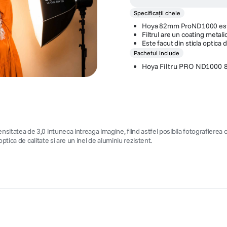
Specificații cheie
Hoya 82mm ProND1000 este u
Filtrul are un coating meta
Este facut din sticla optica d
Pachetul include
Hoya Filtru PRO ND1000
ensitatea de 3,0 intuneca intreaga imagine, fiind astfel posibila fotografierea
ptica de calitate si are un inel de aluminiu rezistent.