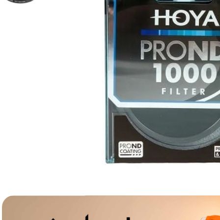
lavaliera
6
.
card memorie
7
.
dji mic mini
8
.
dji osmo
9
.
insta 360
10
.