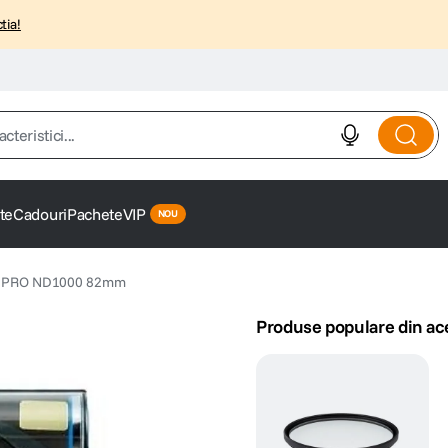
tia!
istici...
te
Cadouri
Pachete
VIP
ru PRO ND1000 82mm
Produse populare din ac